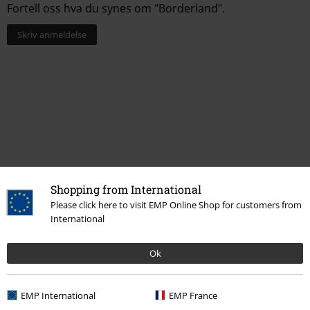
Fortell oss hva du synes om "Borderland".
Skriv anmeldelse
Shopping from International
Please click here to visit EMP Online Shop for customers from
International
Flere kategorier. Flere valgmuligheter.
Bandmerch
Media
LPer
Ok
Salg %
Media
Vinyl
EMP International
EMP France
Bandmerch
Sjanger