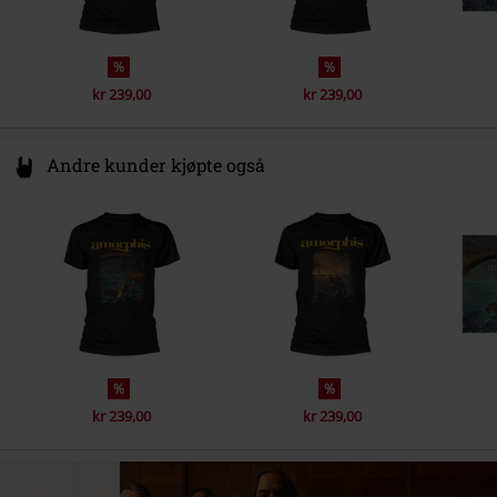
5.
The Strange
6.
Tempest
%
%
LP 2
kr 239,00
kr 239,00
1.
Light And Shadow
Andre kunder kjøpte også
2.
The Lantern
3.
Borderland
4.
Despair
5.
War Band (Bonus Track)
6.
Rowan And The Cloud (Bonus Track)
%
%
kr 239,00
kr 239,00