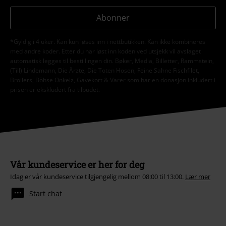
Abonner
*Gyldig i 4 uker. Kan kun løses inn i nettbutikken. Kan ikke kombineres
med andre koder. Etter du har løst inn koden ved utsjekk vil avslaget
automatisk legges til bestillingen din. Bøker, Media, Billetter, Rammstein,
(Till) Lindemann, Die Ärzte, Die Toten Hosen, Feine Sahne Fischfilet,
Broilers, Böhse Onkelz, Gavekort & Varer som har en donasjon inkludert i
prisen er ekskludert fra tilbudet.
Vår kundeservice er her for deg
Idag er vår kundeservice tilgjengelig mellom 08:00 til 13:00.
Lær mer
Start chat