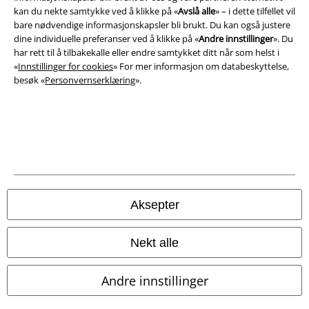
kan du nekte samtykke ved å klikke på «
Avslå alle
» – i dette tilfellet vil
bare nødvendige informasjonskapsler bli brukt. Du kan også justere
Konfidensialitetserklæring
dine individuelle preferanser ved å klikke på «
Andre innstillinger
». Du
har rett til å tilbakekalle eller endre samtykket ditt når som helst i
Avfallshåndtering og miljøbeskyttelse
«
Innstillinger for cookies
» For mer informasjon om databeskyttelse,
besøk «
Personvernserklæring
».
Samsvarserklæring
Innstillinger for cookies
Angre bestilling
Alle priser inkluderer moms og skatt.
Frakt er ikke inkludert
.
© 1986-2026 E.M.P. Merchandising HGmbH
Aksepter
Nekt alle
EMP Online Shops
Andre innstillinger
EMP International