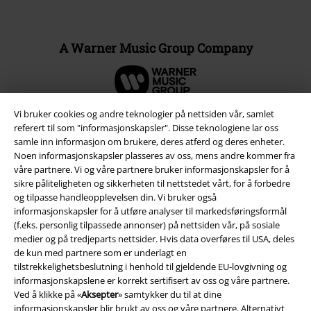
A Warner Music Group Company
Vi bruker cookies og andre teknologier på nettsiden vår, samlet
referert til som "informasjonskapsler". Disse teknologiene lar oss
samle inn informasjon om brukere, deres atferd og deres enheter.
Noen informasjonskapsler plasseres av oss, mens andre kommer fra
våre partnere. Vi og våre partnere bruker informasjonskapsler for å
sikre påliteligheten og sikkerheten til nettstedet vårt, for å forbedre
og tilpasse handleopplevelsen din. Vi bruker også
informasjonskapsler for å utføre analyser til markedsføringsformål
(f.eks. personlig tilpassede annonser) på nettsiden vår, på sosiale
medier og på tredjeparts nettsider. Hvis data overføres til USA, deles
Juridisk informasjon/Vilkår
de kun med partnere som er underlagt en
tilstrekkelighetsbeslutning i henhold til gjeldende EU-lovgivning og
Vilkår
informasjonskapslene er korrekt sertifisert av oss og våre partnere.
Ved å klikke på «
Aksepter
» samtykker du til at dine
Impressum
informasjonskapsler blir brukt av oss og våre partnere. Alternativt