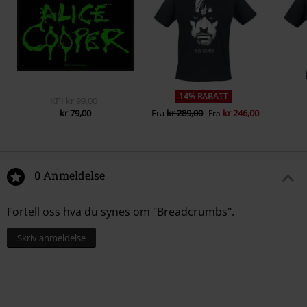
6.
Sister Anne
7.
Don't give up
8.
Go man go (Live)
14% RABATT
KPI
kr 99,00
kr 79,00
Fra
kr 289,00
kr 246,00
Fra
0 Anmeldelse
Fortell oss hva du synes om "Breadcrumbs".
Skriv anmeldelse