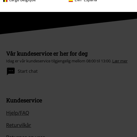
Broilers, Böhse Onkelz, Gavekort & Varer som har en donasjon inkludert i
prisen er ekskludert fra tilbudet.
Vår kundeservice er her for deg
Idag er vår kundeservice tilgjengelig mellom 08:00 til 13:00.
Lær mer
Start chat
Kundeservice
Hjelp/FAQ
Returvilkår