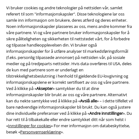
Vi bruker cookies og andre teknologier på nettsiden vår, samlet
referert til som "informasjonskapsler". Disse teknologiene lar oss
samle inn informasjon om brukere, deres atferd og deres enheter.
Noen informasjonskapsler plasseres av oss, mens andre kommer fra
våre partnere. Vi og våre partnere bruker informasjonskapsler for å
sikre påliteligheten og sikkerheten til nettstedet vårt, for å forbedre
og tilpasse handleopplevelsen din. Vi bruker også
informasjonskapsler for å utføre analyser til markedsføringsformål
(f.eks. personlig tilpassede annonser) på nettsiden vår, på sosiale
medier og på tredjeparts nettsider. Hvis data overføres til USA, deles
Juridisk informasjon/Vilkår
de kun med partnere som er underlagt en
Vilkår
tilstrekkelighetsbeslutning i henhold til gjeldende EU-lovgivning og
informasjonskapslene er korrekt sertifisert av oss og våre partnere.
Ved å klikke på «
Aksepter
» samtykker du til at dine
Impressum
informasjonskapsler blir brukt av oss og våre partnere. Alternativt
kan du nekte samtykke ved å klikke på «
Avslå alle
» – i dette tilfellet vil
Konfidensialitetserklæring
bare nødvendige informasjonskapsler bli brukt. Du kan også justere
dine individuelle preferanser ved å klikke på «
Andre innstillinger
». Du
Avfallshåndtering og miljøbeskyttelse
har rett til å tilbakekalle eller endre samtykket ditt når som helst i
«
Innstillinger for cookies
» For mer informasjon om databeskyttelse,
Samsvarserklæring
besøk «
Personvernserklæring
».