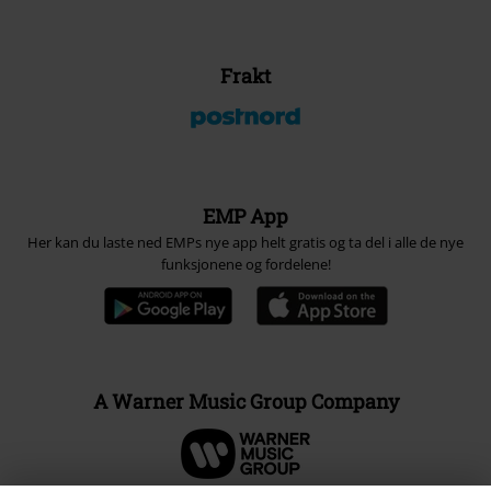
Frakt
EMP App
Her kan du laste ned EMPs nye app helt gratis og ta del i alle de nye
funksjonene og fordelene!
A Warner Music Group Company