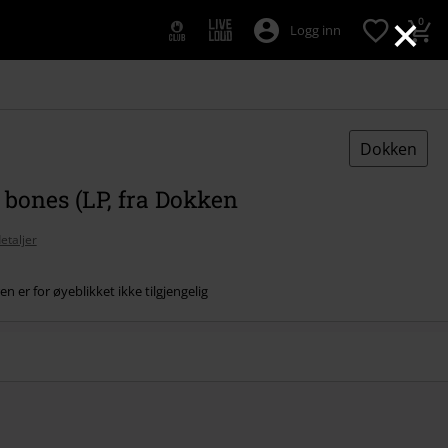
×
0
Logg inn
Dokken
bones (LP, fra Dokken
etaljer
n er for øyeblikket ikke tilgjengelig