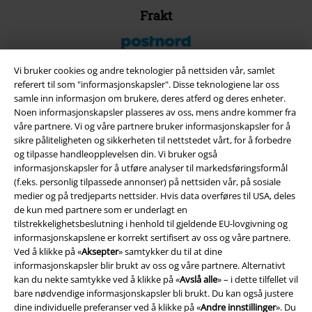
Frakt
Vi bruker cookies og andre teknologier på nettsiden vår, samlet
referert til som "informasjonskapsler". Disse teknologiene lar oss
samle inn informasjon om brukere, deres atferd og deres enheter.
EMP App
Noen informasjonskapsler plasseres av oss, mens andre kommer fra
Her kan du laste ned EMPs nye app helt gratis og ta del i alle de nye
våre partnere. Vi og våre partnere bruker informasjonskapsler for å
funksjonene og fordelene!
sikre påliteligheten og sikkerheten til nettstedet vårt, for å forbedre
og tilpasse handleopplevelsen din. Vi bruker også
informasjonskapsler for å utføre analyser til markedsføringsformål
(f.eks. personlig tilpassede annonser) på nettsiden vår, på sosiale
medier og på tredjeparts nettsider. Hvis data overføres til USA, deles
de kun med partnere som er underlagt en
A Warner Music Group Company
tilstrekkelighetsbeslutning i henhold til gjeldende EU-lovgivning og
informasjonskapslene er korrekt sertifisert av oss og våre partnere.
Ved å klikke på «
Aksepter
» samtykker du til at dine
informasjonskapsler blir brukt av oss og våre partnere. Alternativt
kan du nekte samtykke ved å klikke på «
Avslå alle
» – i dette tilfellet vil
bare nødvendige informasjonskapsler bli brukt. Du kan også justere
dine individuelle preferanser ved å klikke på «
Andre innstillinger
». Du