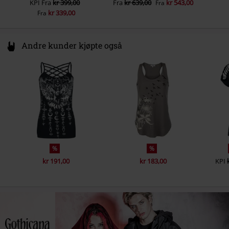
KPI
Fra
kr 399,00
Fra
kr 639,00
kr 543,00
Fra
kr 339,00
Fra
Andre kunder kjøpte også
%
%
kr 191,00
kr 183,00
KPI