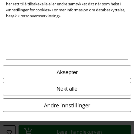
har rett til å tilbakekalle eller endre samtykket ditt når som helst i
«
Innstillinger for cookies
» For mer informasjon om databeskyttelse,
besøk «
Personvernserklæring
».
Juridisk informasjon/Vilkår
Vilkår
Aksepter
Impressum
Konfidensialitetserklæring
Nekt alle
Avfallshåndtering og miljøbeskyttelse
Andre innstillinger
Samsvarserklæring
Innstillinger for cookies
Legg i handlekurven