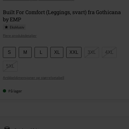
Built For Comfort (Leggings, svart) fra Gothicana
by EMP
Eksklusiv
Flere produktdetaljer
Velg
S
M
L
XL
XXL
3XL
4XL
størrelse
5XL
Artikkeldimensjoner og størrelsetabell
På lager