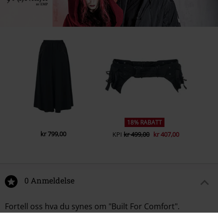
18% RABATT
kr 799,00
KPI
kr 499,00
kr 407,00
0 Anmeldelse
Fortell oss hva du synes om "Built For Comfort".