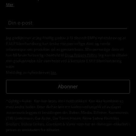
Mer
Jeg godkjenner at jeg frivillig godtar å få tilsendt EMPs nyhetsbrev og at
E.M.P Merchandising kan bruke min personlige data og sende
informasjon om produkter på et gjentatt basis. Min personlige data vil
kun bli brukt forsvarlig i henhold til
Data Privacy Policy
. Jeg kan ta tilbake
min godkjennelse når som helst ved å kontakte E.M.P Merchandising
mbH
Meld deg av nyhetsbrevet
her
.
Abonner
*Gyldig i 4 uker. Kan kun løses inn i nettbutikken. Kan ikke kombineres
med andre koder. Etter du har løst inn koden ved utsjekk vil avslaget
automatisk legges til bestillingen din. Bøker, Media, Billetter, Rammstein,
(Till) Lindemann, Die Ärzte, Die Toten Hosen, Feine Sahne Fischfilet,
Broilers, Böhse Onkelz, Gavekort & Varer som har en donasjon inkludert i
prisen er ekskludert fra tilbudet.