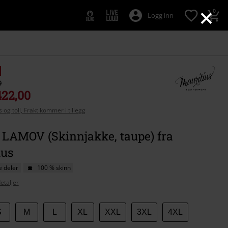
×
0
Logg inn
0
422,00
 og toll, Frakt kommer i tillegg
 LAMOV (Skinnjakke, taupe) fra
ius
e deler
100 % skinn
etaljer
S
M
L
XL
XXL
3XL
4XL
se