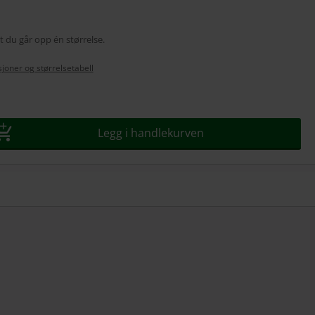
t du går opp én størrelse.
joner og størrelsetabell
Legg i handlekurven