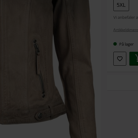
5XL
Vi anbefaler a
Artikkeldimens
På lager