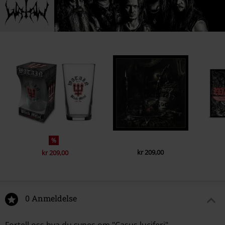
1.
Devil's blood
Kjønn
Unisex
2.
Black salvation
3.
Opus dei (The morbid angel)
4.
Puzzles Of Flesh
5.
I am the Earth
6.
The golden horns of darash
7.
Abomination
8.
Casus luciferi
9.
Matain
%
kr 209,00
kr 209,00
0 Anmeldelse
Fortell oss hva du synes om "Casus luciferi".