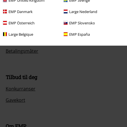
EMP United Kingdom
EMP Sverige
Hjelp/FAQ
EMP Danmark
Large Nederland
Returvilkår
EMP Österreich
EMP Slovensko
Returner en vare
Large Belgique
EMP España
Generell størrelsesguide
Betalingsmåter
Tilbud til deg
Konkurranser
Gavekort
Om EMP