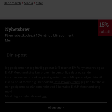
Bandmerch
Media
CDer
15%
Nyhetsbrev
rabatt
Få en rabattkode på 15% når du blir abonnent!
Mer
Jeg godkjenner at jeg frivillig godtar å få tilsendt EMPs nyhetsbrev og at
E.M.P Merchandising kan bruke min personlige data og sende
informasjon om produkter på et gjentatt basis. Min personlige data vil
kun bli brukt forsvarlig i henhold til
Data Privacy Policy
. Jeg kan ta tilbake
min godkjennelse når som helst ved å kontakte E.M.P Merchandising
mbH
Meld deg av nyhetsbrevet
her
.
Abonner