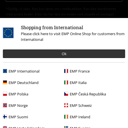
*Gyldig i 4 uker. Kan kun løses inn i nettbutikken. Kan ikke kombineres
med andre koder. Etter du har løst inn koden ved utsjekk vil avslaget
automatisk legges til bestillingen din. Bøker, Media, Billetter, Rammstein,
(Till) Lindemann, Die Ärzte, Die Toten Hosen, Feine Sahne Fischfilet,
Shopping from International
Broilers, Böhse Onkelz, Gavekort & Varer som har en donasjon inkludert i
Please click here to visit EMP Online Shop for customers from
prisen er ekskludert fra tilbudet.
International
Ok
EMP International
EMP France
Vår kundeservice er her for deg
EMP Deutschland
EMP Italia
Idag er vår kundeservice tilgjengelig mellom 08:00 til 13:00.
Lær mer
EMP Polska
EMP Česká Republika
Start chat
EMP Norge
EMP Schweiz
EMP Suomi
EMP Ireland
Kundeservice