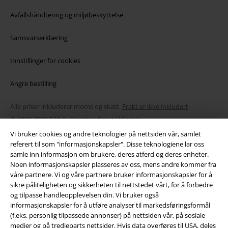
Avfallshåndtering og miljøbeskyttelse
Samsvarserklæring
Innstillinger for cookies
Angre bestilling
Alle priser inkluderer moms og skatt.
Frakt er ikke inkludert
.
© 1986-2026 E.M.P. Merchandising HGmbH
Vi bruker cookies og andre teknologier på nettsiden vår, samlet
referert til som "informasjonskapsler". Disse teknologiene lar oss
samle inn informasjon om brukere, deres atferd og deres enheter.
Noen informasjonskapsler plasseres av oss, mens andre kommer fra
EMP Online Shops
våre partnere. Vi og våre partnere bruker informasjonskapsler for å
sikre påliteligheten og sikkerheten til nettstedet vårt, for å forbedre
og tilpasse handleopplevelsen din. Vi bruker også
EMP International
informasjonskapsler for å utføre analyser til markedsføringsformål
EMP France
(f.eks. personlig tilpassede annonser) på nettsiden vår, på sosiale
medier og på tredjeparts nettsider. Hvis data overføres til USA, deles