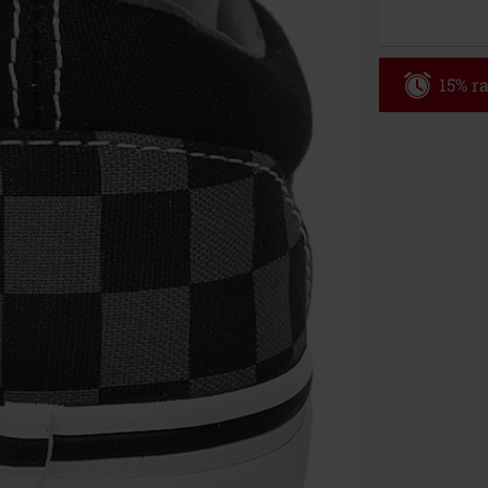
15% ra
Kode
WE
Gyldig fram ti
Kun på nett. 
Når du har skr
Kan ikke komb
salgsvarer, bø
Ärzte, Die Tot