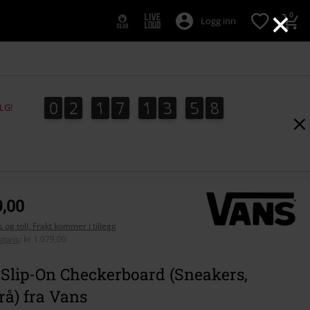
×
0
Logg inn
0
2
1
7
1
3
5
6
0
2
1
7
1
3
5
6
4
0
7
LG!
9,00
 og toll, Frakt kommer i tillegg
tpris
:
kr 1.079,00
 Slip-On Checkerboard (Sneakers,
rå) fra Vans