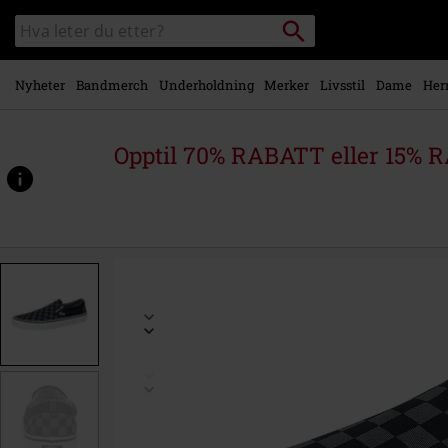
Skipp til
Søk
Søk
hovedinnhold
i
katalogen
Nyheter
Bandmerch
Underholdning
Merker
Livsstil
Dame
Her
Opptil 70% RABATT eller 15% R
https://www.emp-
shop.no/p/classic-
slip-
on-
checkerboard/363189.html