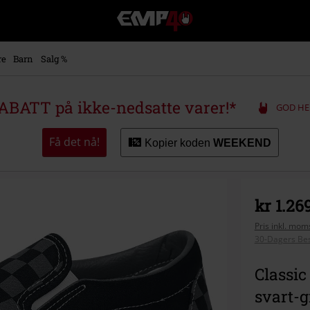
EMP
-
Musikk,
film,
re
Barn
Salg %
TV
og
gaming
ABATT på ikke-nedsatte varer!*
GOD HE
merch
-
Alternativ
Få det nå!
Kopier koden
WEEKEND
mote
kr 1.26
Pris inkl. moms
30-Dagers Bes
Classic
svart-g