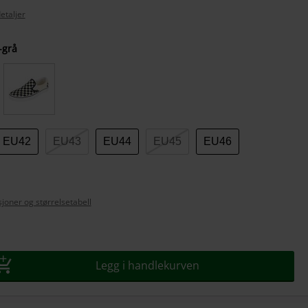
etaljer
-grå
se
EU42
EU43
EU44
EU45
EU46
joner og størrelsetabell
Legg i handlekurven