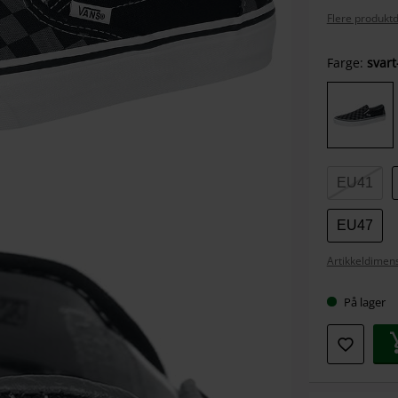
Flere produktd
Velg
Farge:
svart
størrel
EU41
EU47
Artikkeldimens
På lager