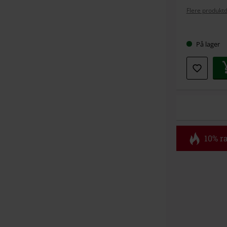
Flere produktd
Velg
På lager
størrel
10% ra
Kode
FL
Gyldig fram ti
Kun på nett. 
Når du har skr
Kan ikke komb