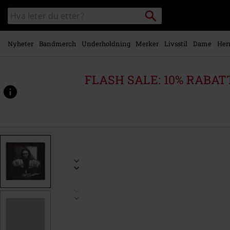
Skipp til
Søk
Søk
hovedinnhold
i
katalogen
Nyheter
Bandmerch
Underholdning
Merker
Livsstil
Dame
Her
FLASH SALE: 10% RABATT 
https://www.emp-
shop.no/p/cliff-
%27em-
all/388737St.html