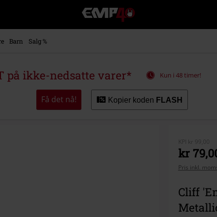
EMP
-
Musikk,
film,
re
Barn
Salg %
TV
og
gaming
på ikke-nedsatte varer*
Kun i 48 timer!
merch
-
Alternativ
Få det nå!
Kopier koden
FLASH
mote
KPI
kr 99,00
kr 79,0
Pris inkl. moms
Cliff '
Metalli