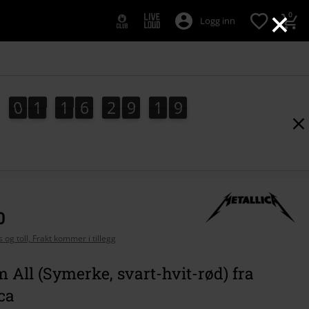
×
0
Logg inn
0
1
1
6
2
9
1
8
0
1
1
6
2
9
1
7
7
2
9
8
0
 og toll, Frakt kommer i tillegg
Em All (Symerke, svart-hvit-rød) fra
ca