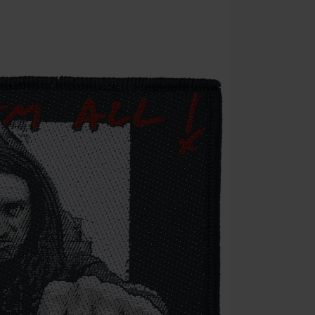
salgsvarer, bø
Ärzte, Die Tot