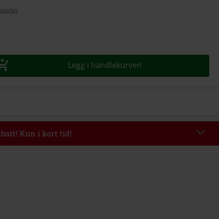
etaljer
se
Legg i handlekurven
batt! Kun i kort tid!
ASH
Kopier koden
l 11/08/2026
Minimums ordreverdi 699 kr.
evet inn koden, vil rabatten automatisk bli trukket fra i handlekurven.
ineres med andre kampanjekoder. Følgende er ekskludert fra rabatten: ikke-