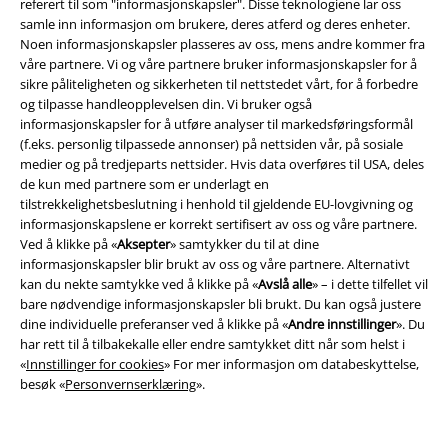
referert til som "informasjonskapsler". Disse teknologiene lar oss
samle inn informasjon om brukere, deres atferd og deres enheter.
Noen informasjonskapsler plasseres av oss, mens andre kommer fra
våre partnere. Vi og våre partnere bruker informasjonskapsler for å
sikre påliteligheten og sikkerheten til nettstedet vårt, for å forbedre
og tilpasse handleopplevelsen din. Vi bruker også
informasjonskapsler for å utføre analyser til markedsføringsformål
(f.eks. personlig tilpassede annonser) på nettsiden vår, på sosiale
medier og på tredjeparts nettsider. Hvis data overføres til USA, deles
de kun med partnere som er underlagt en
tilstrekkelighetsbeslutning i henhold til gjeldende EU-lovgivning og
Juridisk informasjon/Vilkår
informasjonskapslene er korrekt sertifisert av oss og våre partnere.
Vilkår
Ved å klikke på «
Aksepter
» samtykker du til at dine
informasjonskapsler blir brukt av oss og våre partnere. Alternativt
kan du nekte samtykke ved å klikke på «
Avslå alle
» – i dette tilfellet vil
Impressum
bare nødvendige informasjonskapsler bli brukt. Du kan også justere
dine individuelle preferanser ved å klikke på «
Andre innstillinger
». Du
Konfidensialitetserklæring
har rett til å tilbakekalle eller endre samtykket ditt når som helst i
«
Innstillinger for cookies
» For mer informasjon om databeskyttelse,
Avfallshåndtering og miljøbeskyttelse
besøk «
Personvernserklæring
».
Samsvarserklæring