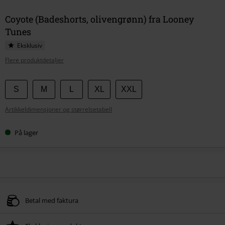
Coyote (Badeshorts, olivengrønn) fra Looney
Tunes
Eksklusiv
Flere produktdetaljer
Velg
S
M
L
XL
XXL
størrelse
Artikkeldimensjoner og størrelsetabell
På lager
Betal med faktura