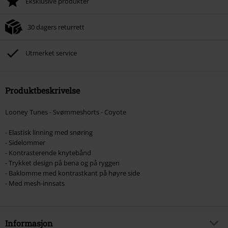
Eksklusive produkter
30 dagers returrett
Utmerket service
Produktbeskrivelse
Looney Tunes - Svømmeshorts - Coyote
- Elastisk linning med snøring
- Sidelommer
- Kontrasterende knytebånd
- Trykket design på bena og på ryggen
- Baklomme med kontrastkant på høyre side
- Med mesh-innsats
Informasjon