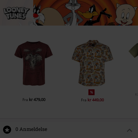
%
K
kr 479,00
Fra
kr 449,00
Fra
0 Anmeldelse