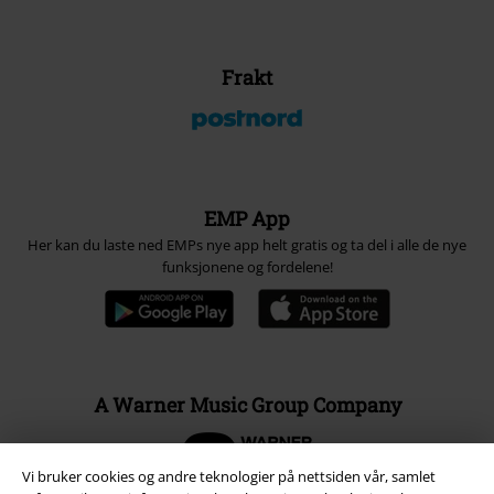
Frakt
EMP App
Her kan du laste ned EMPs nye app helt gratis og ta del i alle de nye
funksjonene og fordelene!
A Warner Music Group Company
Vi bruker cookies og andre teknologier på nettsiden vår, samlet