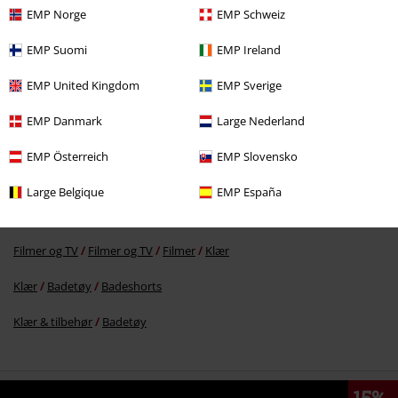
EMP Norge
EMP Schweiz
EMP Suomi
EMP Ireland
22% RABATT
KPI
kr 699,00
kr 543,00
EMP United Kingdom
EMP Sverige
EMP Danmark
Large Nederland
Flere kategorier. Flere valgmuligheter.
EMP Österreich
EMP Slovensko
Filmer og TV
Filmer og TV
Warner Bros 100
Large Belgique
EMP España
Filmer og TV
Filmer og TV
Looney Tunes
Clothing
Filmer og TV
Filmer og TV
Filmer
Klær
Klær
Badetøy
Badeshorts
Klær & tilbehør
Badetøy