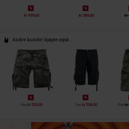
%
%
kr 479,00
kr 369,00
kr
Andre kunder kjøpte også
%
%
kr 529,00
kr 559,00
Fra
kr
Fra
Fra