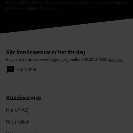
Broilers, Böhse Onkelz, Gavekort & Varer som har en donasjon inkludert i
prisen er ekskludert fra tilbudet.
Vår kundeservice er her for deg
Idag er vår kundeservice tilgjengelig mellom 08:00 til 13:00.
Lær mer
Start chat
Kundeservice
Hjelp/FAQ
Returvilkår