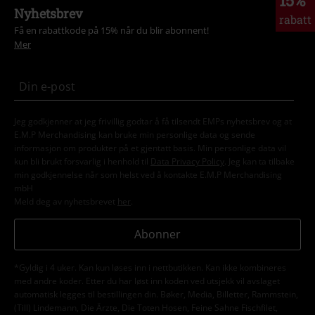
15%
Nyhetsbrev
rabatt
Få en rabattkode på 15% når du blir abonnent!
Mer
Jeg godkjenner at jeg frivillig godtar å få tilsendt EMPs nyhetsbrev og at
E.M.P Merchandising kan bruke min personlige data og sende
informasjon om produkter på et gjentatt basis. Min personlige data vil
kun bli brukt forsvarlig i henhold til
Data Privacy Policy
. Jeg kan ta tilbake
min godkjennelse når som helst ved å kontakte E.M.P Merchandising
mbH
Meld deg av nyhetsbrevet
her
.
Abonner
*Gyldig i 4 uker. Kan kun løses inn i nettbutikken. Kan ikke kombineres
med andre koder. Etter du har løst inn koden ved utsjekk vil avslaget
automatisk legges til bestillingen din. Bøker, Media, Billetter, Rammstein,
(Till) Lindemann, Die Ärzte, Die Toten Hosen, Feine Sahne Fischfilet,