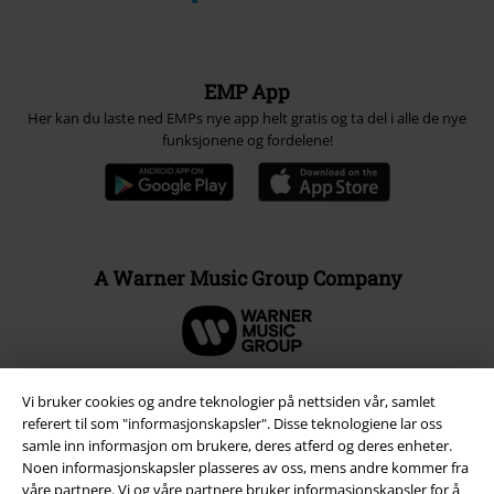
EMP App
Her kan du laste ned EMPs nye app helt gratis og ta del i alle de nye
funksjonene og fordelene!
A Warner Music Group Company
Vi bruker cookies og andre teknologier på nettsiden vår, samlet
referert til som "informasjonskapsler". Disse teknologiene lar oss
samle inn informasjon om brukere, deres atferd og deres enheter.
Noen informasjonskapsler plasseres av oss, mens andre kommer fra
våre partnere. Vi og våre partnere bruker informasjonskapsler for å