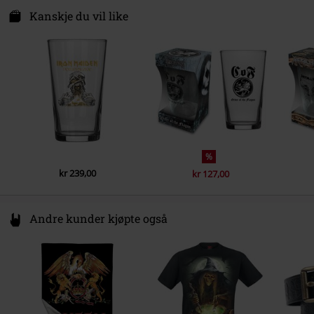
P4AX
Kanskje du vil like
Dato for offentliggjørelsen
08/11/2019
The Black Church, St Mary´s Place
D07 Dublin
Ireland
EUAR@ie.ia-net.com
%
kr 239,00
kr 127,00
Andre kunder kjøpte også