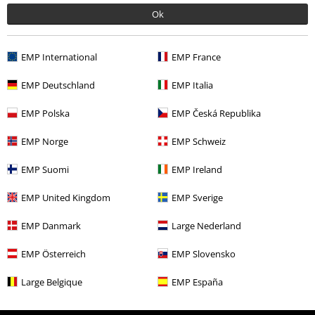
Ok
Flere kategorier. Flere valgmuligheter.
Nyheter
Band merch
Husholdningsartikler
EMP International
EMP France
Bandmerch
Sjanger
Hardrock
EMP Deutschland
EMP Italia
Livsstil
Kjøkkenet
Glass & Krus
EMP Polska
EMP Česká Republika
Nyheter
Hobby og fritid
Husholdningsartikler
Kjøkkenutstyr
EMP Norge
EMP Schweiz
Glass og flasker
EMP Suomi
EMP Ireland
Bandmerch
Top Bands
Queen
EMP United Kingdom
EMP Sverige
EMP Danmark
Large Nederland
15%
Nyhetsbrev
rabatt
EMP Österreich
EMP Slovensko
Få en rabattkode på 15% når du blir abonnent!
Mer
Large Belgique
EMP España