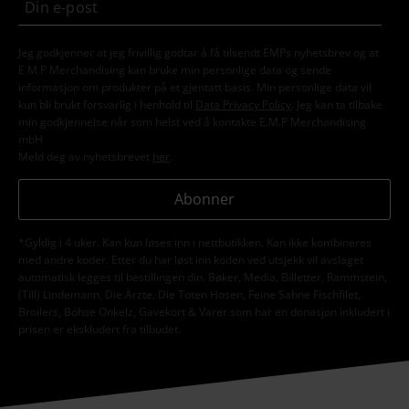
Jeg godkjenner at jeg frivillig godtar å få tilsendt EMPs nyhetsbrev og at
E.M.P Merchandising kan bruke min personlige data og sende
informasjon om produkter på et gjentatt basis. Min personlige data vil
kun bli brukt forsvarlig i henhold til
Data Privacy Policy
. Jeg kan ta tilbake
min godkjennelse når som helst ved å kontakte E.M.P Merchandising
mbH
Meld deg av nyhetsbrevet
her
.
Abonner
*Gyldig i 4 uker. Kan kun løses inn i nettbutikken. Kan ikke kombineres
med andre koder. Etter du har løst inn koden ved utsjekk vil avslaget
automatisk legges til bestillingen din. Bøker, Media, Billetter, Rammstein,
(Till) Lindemann, Die Ärzte, Die Toten Hosen, Feine Sahne Fischfilet,
Broilers, Böhse Onkelz, Gavekort & Varer som har en donasjon inkludert i
prisen er ekskludert fra tilbudet.