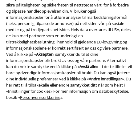
sikre påliteligheten og sikkerheten til nettstedet vårt, for å forbedre
og tilpasse handleopplevelsen din. Vi bruker også
informasjonskapsler for å utføre analyser til markedsføringsformål
(f.eks. personlig tilpassede annonser) på nettsiden vår, på sosiale
Juridisk informasjon/Vilkår
medier og på tredjeparts nettsider. Hvis data overføres til USA, deles
de kun med partnere som er underlagt en
Vilkår
tilstrekkelighetsbeslutning i henhold til gjeldende EU-lovgivning og
informasjonskapslene er korrekt sertifisert av oss og våre partnere.
Impressum
Ved å klikke på «
Aksepter
» samtykker du til at dine
informasjonskapsler blir brukt av oss og våre partnere. Alternativt
kan du nekte samtykke ved å klikke på «
Avslå alle
» – i dette tilfellet vil
Konfidensialitetserklæring
bare nødvendige informasjonskapsler bli brukt. Du kan også justere
dine individuelle preferanser ved å klikke på «
Andre innstillinger
». Du
Avfallshåndtering og miljøbeskyttelse
har rett til å tilbakekalle eller endre samtykket ditt når som helst i
«
Innstillinger for cookies
» For mer informasjon om databeskyttelse,
Samsvarserklæring
besøk «
Personvernserklæring
».
Innstillinger for cookies
Angre bestilling
Alle priser inkluderer moms og skatt.
Frakt er ikke inkludert
.