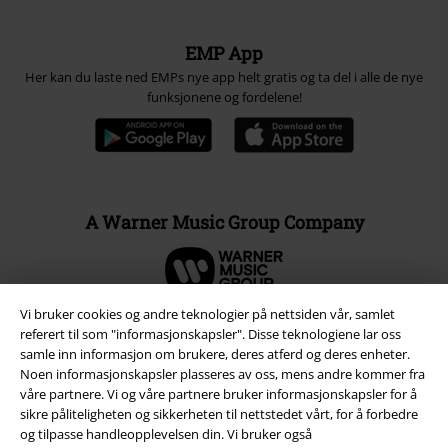
EMP App
Her kan du laste ned EMPs nye app helt gratis og ta del i alle de nye
funksjonene og fordelene!
A Warner Music Group Company
Vi bruker cookies og andre teknologier på nettsiden vår, samlet
referert til som "informasjonskapsler". Disse teknologiene lar oss
samle inn informasjon om brukere, deres atferd og deres enheter.
Noen informasjonskapsler plasseres av oss, mens andre kommer fra
våre partnere. Vi og våre partnere bruker informasjonskapsler for å
sikre påliteligheten og sikkerheten til nettstedet vårt, for å forbedre
og tilpasse handleopplevelsen din. Vi bruker også