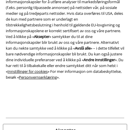
informasjonskapsler for å utføre analyser til markedsføringsformål
(f.eks. personlig tilpassede annonser) på nettsiden vår, på sosiale
medier og på tredjeparts nettsider. Hvis data overføres til USA, deles
Juridisk informasjon/Vilkår
de kun med partnere som er underlagt en
tilstrekkelighetsbeslutning i henhold til gjeldende EU-lovgivning og
Vilkår
informasjonskapslene er korrekt sertifisert av oss og våre partnere.
Ved å klikke på «
Aksepter
» samtykker du til at dine
Impressum
informasjonskapsler blir brukt av oss og våre partnere. Alternativt
kan du nekte samtykke ved å klikke på «
Avslå alle
» – i dette tilfellet vil
bare nødvendige informasjonskapsler bli brukt. Du kan også justere
Konfidensialitetserklæring
dine individuelle preferanser ved å klikke på «
Andre innstillinger
». Du
har rett til å tilbakekalle eller endre samtykket ditt når som helst i
Avfallshåndtering og miljøbeskyttelse
«
Innstillinger for cookies
» For mer informasjon om databeskyttelse,
besøk «
Personvernserklæring
».
Samsvarserklæring
Innstillinger for cookies
Angre bestilling
Alle priser inkluderer moms og skatt.
Frakt er ikke inkludert
.
© 1986-2026 E.M.P. Merchandising HGmbH