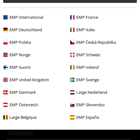
EMP International
EMP France
Flere kategorier. Flere valgmuligheter.
EMP Deutschland
EMP Italia
Bandmerch
Media
LPer
EMP Polska
EMP Česká Republika
Salg %
Media
Vinyl
EMP Norge
EMP Schweiz
Bandmerch
Top Bands
Mayhem
EMP Suomi
EMP Ireland
Bandmerch
Sjanger
Black metal
EMP United Kingdom
EMP Sverige
EMP Danmark
Large Nederland
15%
Nyhetsbrev
rabatt
EMP Österreich
EMP Slovensko
Få en rabattkode på 15% når du blir abonnent!
Mer
Large Belgique
EMP España