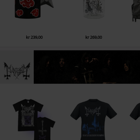
4.
Buried By Time And Dust (Live 2022)
5.
Silvester Anfang (Live 2022)
6.
Deathcrush (Live 2022)
7.
Chainsaw Gutsfuck (Live 2022)
kr 239,00
kr 269,00
8.
Carnage (Live 2022)
9.
Pure fucking armageddon (Live 2022)