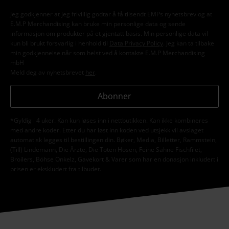
Jeg godkjenner at jeg frivillig godtar å få tilsendt EMPs nyhetsbrev og at
E.M.P Merchandising kan bruke min personlige data og sende
informasjon om produkter på et gjentatt basis. Min personlige data vil
kun bli brukt forsvarlig i henhold til
Data Privacy Policy
. Jeg kan ta tilbake
min godkjennelse når som helst ved å kontakte E.M.P Merchandising
mbH
Meld deg av nyhetsbrevet
her
.
Abonner
*Gyldig i 4 uker. Kan kun løses inn i nettbutikken. Kan ikke kombineres
med andre koder. Etter du har løst inn koden ved utsjekk vil avslaget
automatisk legges til bestillingen din. Bøker, Media, Billetter, Rammstein,
(Till) Lindemann, Die Ärzte, Die Toten Hosen, Feine Sahne Fischfilet,
Broilers, Böhse Onkelz, Gavekort & Varer som har en donasjon inkludert i
prisen er ekskludert fra tilbudet.