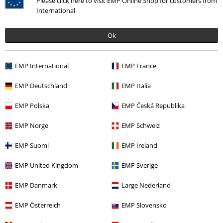
Please click here to visit EMP Online Shop for customers from
International
Ok
EMP International
EMP France
EMP Deutschland
EMP Italia
Flere kategorier. Flere valgmuligheter.
Bandmerch
Top Bands
Eluveitie
EMP Polska
EMP Česká Republika
Herre
Klær
Gensere & Cardigans
Hetteplagg
EMP Norge
EMP Schweiz
Herre
Klær
Gensere & Cardigans
Gensere
EMP Suomi
EMP Ireland
Klær
Gensere
Hetteplagg
EMP United Kingdom
EMP Sverige
Bandmerch
Klær
Genser og hettegenser
Hetteplagg
EMP Danmark
Large Nederland
EMP Österreich
EMP Slovensko