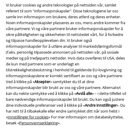
Vi bruker cookies og andre teknologier på nettsiden vår, samlet
referert til som "informasjonskapsler". Disse teknologiene lar oss
samle inn informasjon om brukere, deres atferd og deres enheter.
Noen informasjonskapsler plasseres av oss, mens andre kommer fra
våre partnere. Vi og våre partnere bruker informasjonskapsler for å
sikre påliteligheten og sikkerheten til nettstedet vårt, for å forbedre
og tilpasse handleopplevelsen din. Vi bruker også
informasjonskapsler for å utføre analyser til markedsføringsformål
(f.eks. personlig tilpassede annonser) på nettsiden vår, på sosiale
medier og på tredjeparts nettsider. Hvis data overføres til USA, deles
Juridisk informasjon/Vilkår
de kun med partnere som er underlagt en
tilstrekkelighetsbeslutning i henhold til gjeldende EU-lovgivning og
Vilkår
informasjonskapslene er korrekt sertifisert av oss og våre partnere.
Ved å klikke på «
Aksepter
» samtykker du til at dine
informasjonskapsler blir brukt av oss og våre partnere. Alternativt
Impressum
kan du nekte samtykke ved å klikke på «
Avslå alle
» – i dette tilfellet vil
bare nødvendige informasjonskapsler bli brukt. Du kan også justere
Konfidensialitetserklæring
dine individuelle preferanser ved å klikke på «
Andre innstillinger
». Du
har rett til å tilbakekalle eller endre samtykket ditt når som helst i
Avfallshåndtering og miljøbeskyttelse
«
Innstillinger for cookies
» For mer informasjon om databeskyttelse,
besøk «
Personvernserklæring
».
Samsvarserklæring