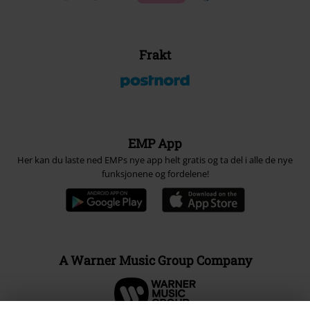
Frakt
EMP App
Her kan du laste ned EMPs nye app helt gratis og ta del i alle de nye
funksjonene og fordelene!
A Warner Music Group Company