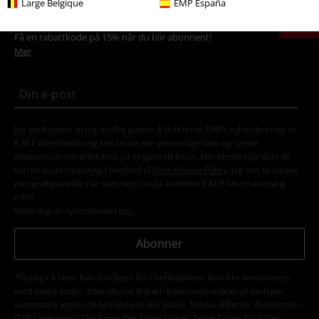
15%
Large Belgique
EMP España
Nyhetsbrev
rabatt
Få en rabattkode på 15% når du blir abonnent!
Mer
Jeg godkjenner at jeg frivillig godtar å få tilsendt EMPs nyhetsbrev og at
E.M.P Merchandising kan bruke min personlige data og sende
informasjon om produkter på et gjentatt basis. Min personlige data vil
kun bli brukt forsvarlig i henhold til
Data Privacy Policy
. Jeg kan ta tilbake
min godkjennelse når som helst ved å kontakte E.M.P Merchandising
mbH
Meld deg av nyhetsbrevet
her
.
Abonner
*Gyldig i 4 uker. Kan kun løses inn i nettbutikken. Kan ikke kombineres
med andre koder. Etter du har løst inn koden ved utsjekk vil avslaget
automatisk legges til bestillingen din. Bøker, Media, Billetter, Rammstein,
(Till) Lindemann, Die Ärzte, Die Toten Hosen, Feine Sahne Fischfilet,