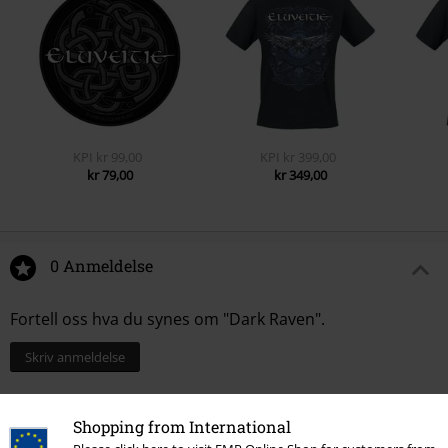
KPI
kr 99,00
KPI
kr 399,00
kr 79,00
kr 349,00
0 Anmeldelse
Fortell oss hva du synes om "Dark Raven".
Skriv anmeldelse
Shopping from International