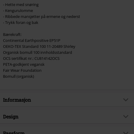
- Hette med snøring
- Kengurulomme
- Ribbede mansjetter på ermene og nederst
- Trykk foran og bak
Bærekraft:
Continental Earthpositive EP51P
OEKO-TEX Standard 100 11-20489 Shirley
Organisk bomull 100 innholdsstandard
OCS sertifikat nr.: CU814142OCS
PETA-godkjent vegansk
Fair Wear Foundation
Bomull (organisk)
Informasjon
Artikkelnummer
519902
Design
Tittel
Dark Raven
Produkttype
Hettegenser
Musikksjanger
Passform
Folk Metal