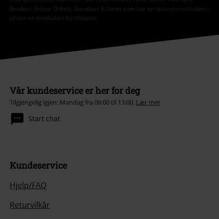
Broilers, Böhse Onkelz, Gavekort & Varer som har en donasjon inkludert i
prisen er ekskludert fra tilbudet.
Vår kundeservice er her for deg
Tilgjengelig igjen: Mandag fra 08:00 til 13:00.
Lær mer
Start chat
Kundeservice
Hjelp/FAQ
Returvilkår