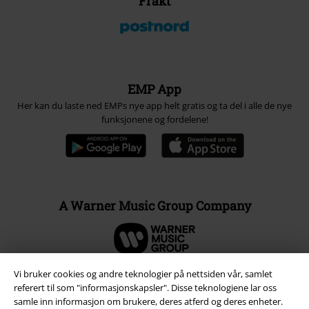
Frakt
EMP App
Her kan du laste ned EMPs nye app helt gratis og ta del i alle de nye
funksjonene og fordelene!
A Warner Music Group Company
Vi bruker cookies og andre teknologier på nettsiden vår, samlet
referert til som "informasjonskapsler". Disse teknologiene lar oss
samle inn informasjon om brukere, deres atferd og deres enheter.