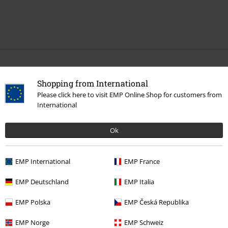
Flere kategorier. Flere valgmuligheter.
Shopping from International
Bandmerch
Top Bands
Deicide
Please click here to visit EMP Online Shop for customers from
International
Bandmerch
Sjanger
Death metal
Salg %
Media
Vinyl
Ok
Bandmerch
Media
LPer
EMP International
EMP France
EMP Deutschland
EMP Italia
15%
Nyhetsbrev
EMP Polska
EMP Česká Republika
rabatt
Få en rabattkode på 15% når du blir abonnent!
EMP Norge
EMP Schweiz
Mer