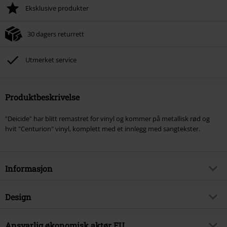
Eksklusive produkter
30 dagers returrett
Utmerket service
Produktbeskrivelse
"Deicide" har blitt remastret for vinyl og kommer på metallisk rød og
hvit "Centurion" vinyl, komplett med et innlegg med sangtekster.
Informasjon
Artikkelnummer
588151
Design
Tittel
Deicide
Produkttype
LP
Musikksjanger
Ansvarlig økonomisk aktør EU
Death Metal