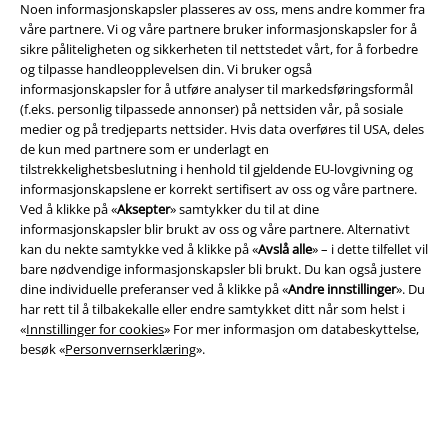
Noen informasjonskapsler plasseres av oss, mens andre kommer fra
våre partnere. Vi og våre partnere bruker informasjonskapsler for å
sikre påliteligheten og sikkerheten til nettstedet vårt, for å forbedre
og tilpasse handleopplevelsen din. Vi bruker også
informasjonskapsler for å utføre analyser til markedsføringsformål
(f.eks. personlig tilpassede annonser) på nettsiden vår, på sosiale
medier og på tredjeparts nettsider. Hvis data overføres til USA, deles
Juridisk informasjon/Vilkår
de kun med partnere som er underlagt en
tilstrekkelighetsbeslutning i henhold til gjeldende EU-lovgivning og
Vilkår
informasjonskapslene er korrekt sertifisert av oss og våre partnere.
Ved å klikke på «
Aksepter
» samtykker du til at dine
Impressum
informasjonskapsler blir brukt av oss og våre partnere. Alternativt
kan du nekte samtykke ved å klikke på «
Avslå alle
» – i dette tilfellet vil
Konfidensialitetserklæring
bare nødvendige informasjonskapsler bli brukt. Du kan også justere
dine individuelle preferanser ved å klikke på «
Andre innstillinger
». Du
har rett til å tilbakekalle eller endre samtykket ditt når som helst i
Avfallshåndtering og miljøbeskyttelse
«
Innstillinger for cookies
» For mer informasjon om databeskyttelse,
besøk «
Personvernserklæring
».
Samsvarserklæring
Innstillinger for cookies
Angre bestilling