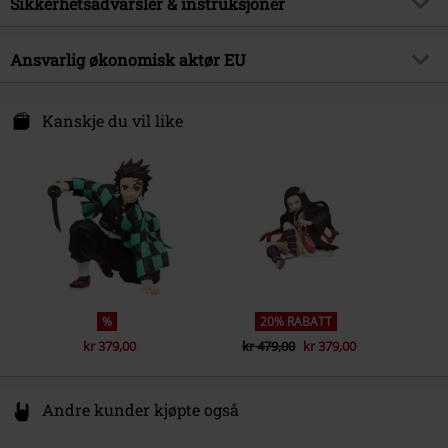
Sikkerhetsadvarsler & instruksjoner
Underholdningslisenser
Demon Slayer
Advarsel: Ikke egnet for barn under 36 måneder.
Ansvarlig økonomisk aktør EU
Dato for offentliggjørelsen
15/10/2025
Kvelningsfare på grunn av små deler som kan svelges!
Heo GmbH
West Campus 1
Kanskje du vil like
76863 Herxheim
Germany
info@heo.com
%
20% RABATT
kr 379,00
kr 479,00
kr 379,00
Andre kunder kjøpte også