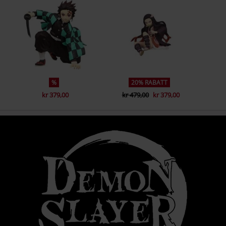
%
20% RABATT
kr 379,00
kr 479,00
kr 379,00