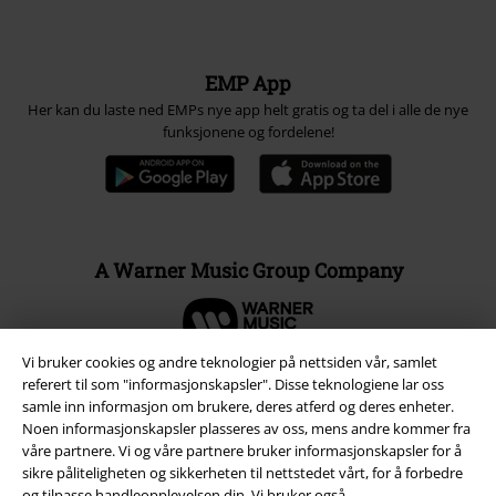
EMP App
Her kan du laste ned EMPs nye app helt gratis og ta del i alle de nye
funksjonene og fordelene!
A Warner Music Group Company
Vi bruker cookies og andre teknologier på nettsiden vår, samlet
referert til som "informasjonskapsler". Disse teknologiene lar oss
samle inn informasjon om brukere, deres atferd og deres enheter.
Noen informasjonskapsler plasseres av oss, mens andre kommer fra
våre partnere. Vi og våre partnere bruker informasjonskapsler for å
sikre påliteligheten og sikkerheten til nettstedet vårt, for å forbedre
og tilpasse handleopplevelsen din. Vi bruker også