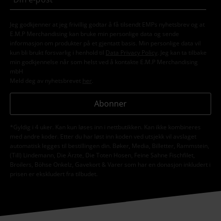
Jeg godkjenner at jeg frivillig godtar å få tilsendt EMPs nyhetsbrev og at
E.M.P Merchandising kan bruke min personlige data og sende
informasjon om produkter på et gjentatt basis. Min personlige data vil
kun bli brukt forsvarlig i henhold til
Data Privacy Policy
. Jeg kan ta tilbake
min godkjennelse når som helst ved å kontakte E.M.P Merchandising
mbH
Meld deg av nyhetsbrevet
her
.
Abonner
*Gyldig i 4 uker. Kan kun løses inn i nettbutikken. Kan ikke kombineres
med andre koder. Etter du har løst inn koden ved utsjekk vil avslaget
automatisk legges til bestillingen din. Bøker, Media, Billetter, Rammstein,
(Till) Lindemann, Die Ärzte, Die Toten Hosen, Feine Sahne Fischfilet,
Broilers, Böhse Onkelz, Gavekort & Varer som har en donasjon inkludert i
prisen er ekskludert fra tilbudet.