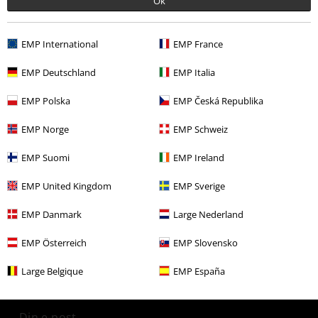
Ok
Fortell oss hva du synes om "Demon Slayer: Kimetsu no
Yaiba".
EMP International
EMP France
Skriv anmeldelse
EMP Deutschland
EMP Italia
EMP Polska
EMP Česká Republika
EMP Norge
EMP Schweiz
EMP Suomi
EMP Ireland
EMP United Kingdom
EMP Sverige
EMP Danmark
Large Nederland
15%
Nyhetsbrev
EMP Österreich
EMP Slovensko
rabatt
Få en rabattkode på 15% når du blir abonnent!
Large Belgique
EMP España
Mer