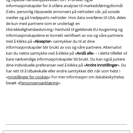
informasjonskapsler for å utføre analyser til markedsføringsformål
(f.eks. personlig tilpassede annonser) på nettsiden vår, på sosiale
medier og på tredjeparts nettsider. Hvis data overføres til USA, deles
de kun med partnere som er underlagt en
Juridisk informasjon/Vilkår
tilstrekkelighetsbeslutning i henhold til gjeldende EU-lovgivning og
informasjonskapslene er korrekt sertifisert av oss og våre partnere.
Vilkår
Ved å klikke på «
Aksepter
» samtykker du til at dine
informasjonskapsler blir brukt av oss og våre partnere. Alternativt
Impressum
kan du nekte samtykke ved å klikke på «
Avslå alle
» – i dette tilfellet vil
bare nødvendige informasjonskapsler bli brukt. Du kan også justere
Konfidensialitetserklæring
dine individuelle preferanser ved å klikke på «
Andre innstillinger
». Du
har rett til å tilbakekalle eller endre samtykket ditt når som helst i
Avfallshåndtering og miljøbeskyttelse
«
Innstillinger for cookies
» For mer informasjon om databeskyttelse,
besøk «
Personvernserklæring
».
Samsvarserklæring
Innstillinger for cookies
Angre bestilling
Alle priser inkluderer moms og skatt.
Frakt er ikke inkludert
.