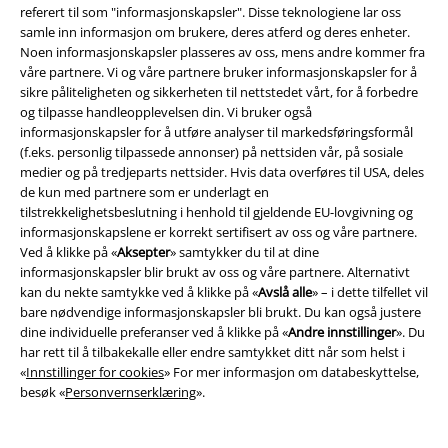
referert til som "informasjonskapsler". Disse teknologiene lar oss
samle inn informasjon om brukere, deres atferd og deres enheter.
Noen informasjonskapsler plasseres av oss, mens andre kommer fra
våre partnere. Vi og våre partnere bruker informasjonskapsler for å
sikre påliteligheten og sikkerheten til nettstedet vårt, for å forbedre
og tilpasse handleopplevelsen din. Vi bruker også
informasjonskapsler for å utføre analyser til markedsføringsformål
(f.eks. personlig tilpassede annonser) på nettsiden vår, på sosiale
Juridisk informasjon/Vilkår
medier og på tredjeparts nettsider. Hvis data overføres til USA, deles
de kun med partnere som er underlagt en
Vilkår
tilstrekkelighetsbeslutning i henhold til gjeldende EU-lovgivning og
informasjonskapslene er korrekt sertifisert av oss og våre partnere.
Impressum
Ved å klikke på «
Aksepter
» samtykker du til at dine
informasjonskapsler blir brukt av oss og våre partnere. Alternativt
Konfidensialitetserklæring
kan du nekte samtykke ved å klikke på «
Avslå alle
» – i dette tilfellet vil
bare nødvendige informasjonskapsler bli brukt. Du kan også justere
dine individuelle preferanser ved å klikke på «
Andre innstillinger
». Du
Avfallshåndtering og miljøbeskyttelse
har rett til å tilbakekalle eller endre samtykket ditt når som helst i
«
Innstillinger for cookies
» For mer informasjon om databeskyttelse,
Samsvarserklæring
besøk «
Personvernserklæring
».
Innstillinger for cookies