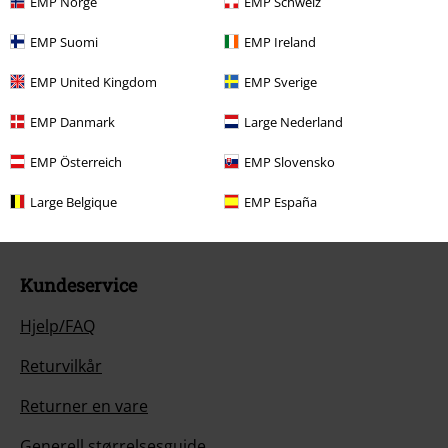
EMP Norge
EMP Schweiz
EMP Suomi
EMP Ireland
EMP United Kingdom
EMP Sverige
EMP Danmark
Large Nederland
Vår kundeservice er her for deg
mailbox@emp-shop.no.
Lær mer
EMP Österreich
EMP Slovensko
Start chat
Large Belgique
EMP España
Kundeservice
Hjelp/FAQ
Returvilkår
Returner en vare
Generell størrelsesguide