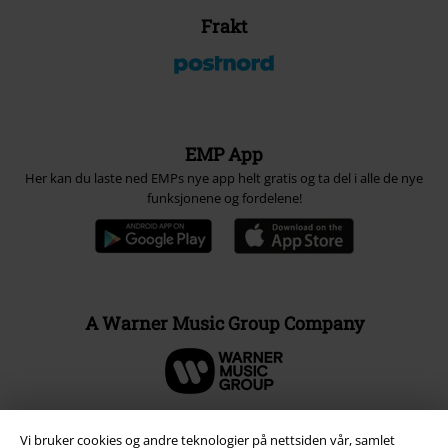
Frakt
EMP App
Her kan du laste ned EMPs nye app helt gratis og ta del i alle de nye
funksjonene og fordelene!
A Warner Music Group Company
Vi bruker cookies og andre teknologier på nettsiden vår, samlet