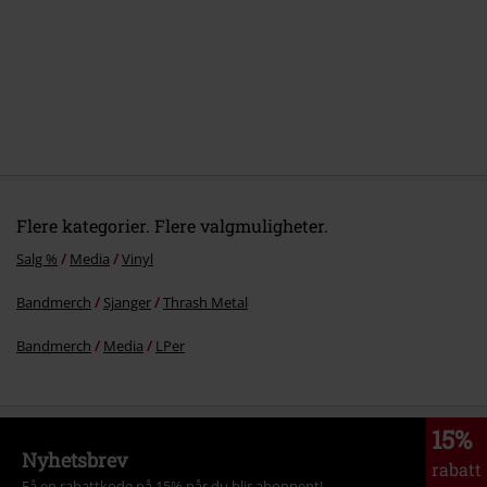
6.
Greed
7.
Push The Button
8.
Streams Of Death
9.
Next To Die
10.
Count Your Blessings
Flere kategorier. Flere valgmuligheter.
Salg %
Media
Vinyl
Bandmerch
Sjanger
Thrash Metal
Bandmerch
Media
LPer
15%
Nyhetsbrev
rabatt
Få en rabattkode på 15% når du blir abonnent!