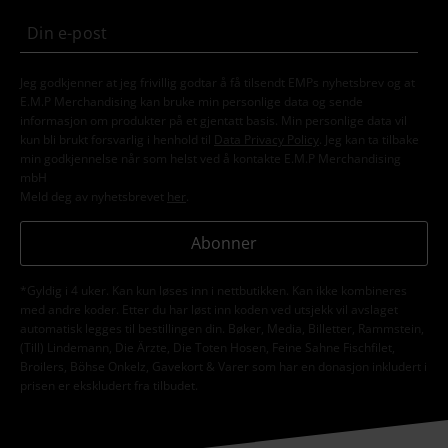
Jeg godkjenner at jeg frivillig godtar å få tilsendt EMPs nyhetsbrev og at
E.M.P Merchandising kan bruke min personlige data og sende
informasjon om produkter på et gjentatt basis. Min personlige data vil
kun bli brukt forsvarlig i henhold til
Data Privacy Policy
. Jeg kan ta tilbake
min godkjennelse når som helst ved å kontakte E.M.P Merchandising
mbH
Meld deg av nyhetsbrevet
her
.
Abonner
*Gyldig i 4 uker. Kan kun løses inn i nettbutikken. Kan ikke kombineres
med andre koder. Etter du har løst inn koden ved utsjekk vil avslaget
automatisk legges til bestillingen din. Bøker, Media, Billetter, Rammstein,
(Till) Lindemann, Die Ärzte, Die Toten Hosen, Feine Sahne Fischfilet,
Broilers, Böhse Onkelz, Gavekort & Varer som har en donasjon inkludert i
prisen er ekskludert fra tilbudet.