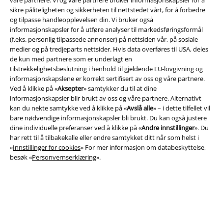
sikre påliteligheten og sikkerheten til nettstedet vårt, for å forbedre
og tilpasse handleopplevelsen din. Vi bruker også
informasjonskapsler for å utføre analyser til markedsføringsformål
(f.eks. personlig tilpassede annonser) på nettsiden vår, på sosiale
medier og på tredjeparts nettsider. Hvis data overføres til USA, deles
Juridisk informasjon/Vilkår
de kun med partnere som er underlagt en
tilstrekkelighetsbeslutning i henhold til gjeldende EU-lovgivning og
Vilkår
informasjonskapslene er korrekt sertifisert av oss og våre partnere.
Ved å klikke på «
Aksepter
» samtykker du til at dine
Impressum
informasjonskapsler blir brukt av oss og våre partnere. Alternativt
kan du nekte samtykke ved å klikke på «
Avslå alle
» – i dette tilfellet vil
bare nødvendige informasjonskapsler bli brukt. Du kan også justere
Konfidensialitetserklæring
dine individuelle preferanser ved å klikke på «
Andre innstillinger
». Du
har rett til å tilbakekalle eller endre samtykket ditt når som helst i
Avfallshåndtering og miljøbeskyttelse
«
Innstillinger for cookies
» For mer informasjon om databeskyttelse,
besøk «
Personvernserklæring
».
Samsvarserklæring
Innstillinger for cookies
Angre bestilling