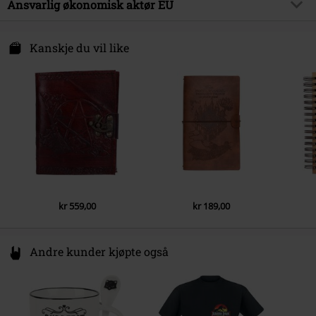
Ansvarlig økonomisk aktør EU
Dato for offentliggjørelsen
20/09/2019
Nemesis Now B. V.
Kingsfordweg 151
Kanskje du vil like
1043 GR Amsterdam
Netherlands
www.nemesisnow.com
kr 559,00
kr 189,00
Andre kunder kjøpte også