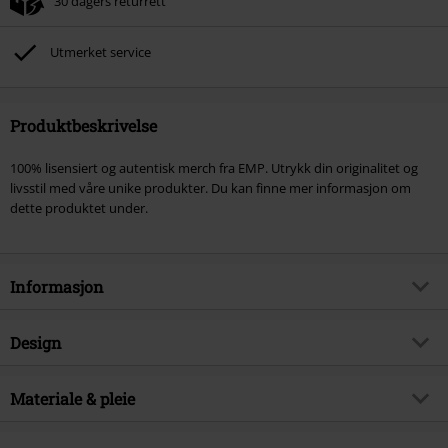
30 dagers returrett
Kan ikke kombineres med andre kampanjekoder. Følgende er ekskludert fra
rabatten: ikke-salgsvarer, bøker, media, billetter, Rammstein, (Till)
Lindemann, Böhse Onkelz, Broilers, Die Ärzte, Die Toten Hosen, Metality,
Utmerket service
gavekort og varer som inkluderer en donasjon.
Produktbeskrivelse
100% lisensiert og autentisk merch fra EMP. Utrykk din originalitet og
livsstil med våre unike produkter. Du kan finne mer informasjon om
dette produktet under.
Informasjon
Artikkelnummer
452789
Design
Tittel
Embossed Dream Book
Produkttype
Kontorartikler
Produkt kategori
Materiale & pleie
Goth, Horror
Farge
blå
Merker
Nemesis Now
Ytre materiale
papp