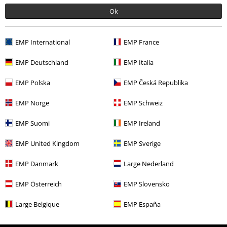
Ok
Flere kategorier. Flere valgmuligheter.
EMP International
EMP France
Nyheter
Hobby og fritid
Husholdningsartikler
Kontorutstyr
EMP Deutschland
EMP Italia
Tema
Gotisk
Kontorutstyr
EMP Polska
EMP Česká Republika
Tema
Horror
EMP Norge
EMP Schweiz
Klesmerker
Nemesis Now
Kontorutstyr
EMP Suomi
EMP Ireland
Livsstil
Kontor
EMP United Kingdom
EMP Sverige
EMP Danmark
Large Nederland
15%
EMP Österreich
EMP Slovensko
Nyhetsbrev
rabatt
Få en rabattkode på 15% når du blir abonnent!
Large Belgique
EMP España
Mer