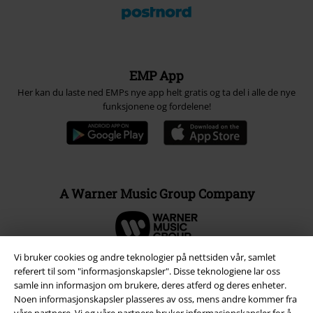
EMP App
Her kan du laste ned EMPs nye app helt gratis og ta del i alle de nye
funksjonene og fordelene!
A Warner Music Group Company
Vi bruker cookies og andre teknologier på nettsiden vår, samlet
referert til som "informasjonskapsler". Disse teknologiene lar oss
samle inn informasjon om brukere, deres atferd og deres enheter.
Noen informasjonskapsler plasseres av oss, mens andre kommer fra
våre partnere. Vi og våre partnere bruker informasjonskapsler for å