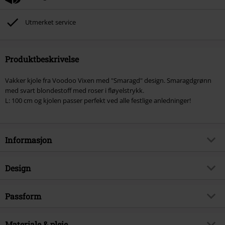
rabatten: ikke-salgsvarer, bøker, media, billetter, Rammstein, (Till)
Lindemann, Böhse Onkelz, Broilers, Die Ärzte, Die Toten Hosen, Metality,
Utmerket service
gavekort og varer som inkluderer en donasjon.
Produktbeskrivelse
Vakker kjole fra Voodoo Vixen med "Smaragd" design. Smaragdgrønn
med svart blondestoff med roser i fløyelstrykk.
L: 100 cm og kjolen passer perfekt ved alle festlige anledninger!
Informasjon
Artikkelnummer
288976
Design
Tittel
Emerald
Produkttype
Middellang kjole
Brand
Passform
Voodoo Vixen
Klestype
A-linjeformede kjoler, Mønster
Eksklusiv
Ja
Lengde
Medium
Mønster
Materiale & pleie
Blomstermønster, Flerfarget