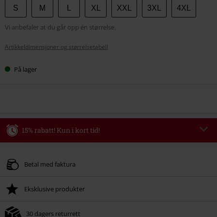
Velg
S
M
L
XL
XXL
3XL
4XL
størrelse
Vi anbefaler at du går opp én størrelse.
Artikkeldimensjoner og størrelsetabell
På lager
15% rabatt! Kun i kort tid!
Kode
MIDWEEK
Kopier koden
Gyldig kun den 05/08/2026
Betal med faktura
Kun på nett. Minimums ordreverdi 699 kr.
Eksklusive produkter
Når du har skrevet inn koden, vil rabatten automatisk bli trukket fra i
handlekurven.
30 dagers returrett
Kan ikke kombineres med andre kampanjekoder. Følgende er ekskludert fra