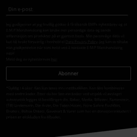
Jeg godkjenner at jeg frivillig godtar å få tilsendt EMPs nyhetsbrev og at
E.M.P Merchandising kan bruke min personlige data og sende
informasjon om produkter på et gjentatt basis. Min personlige data vil
kun bli brukt forsvarlig i henhold til
Data Privacy Policy
. Jeg kan ta tilbake
min godkjennelse når som helst ved å kontakte E.M.P Merchandising
mbH
Meld deg av nyhetsbrevet
her
.
Abonner
*Gyldig i 4 uker. Kan kun løses inn i nettbutikken. Kan ikke kombineres
med andre koder. Etter du har løst inn koden ved utsjekk vil avslaget
automatisk legges til bestillingen din. Bøker, Media, Billetter, Rammstein,
(Till) Lindemann, Die Ärzte, Die Toten Hosen, Feine Sahne Fischfilet,
Broilers, Böhse Onkelz, Gavekort & Varer som har en donasjon inkludert i
prisen er ekskludert fra tilbudet.