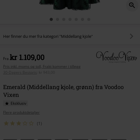
Her finner du mer fra kategori "Middellang kjole"
kr 1.109,00
Fra
Pris inkl. moms og toll, Frakt kommer i tillegg
30-Dagers Bestpris
:
kr 943,00
Emerald (Middellang kjole, grønn) fra Voodoo
Vixen
Eksklusiv
Flere produktdetaljer
(1)