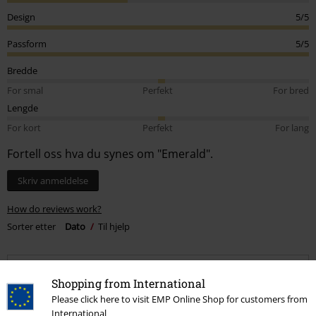
Design
5/5
Passform
5/5
Bredde
For smal
Perfekt
For bred
Lengde
For kort
Perfekt
For lang
Fortell oss hva du synes om "Emerald".
Skriv anmeldelse
How do reviews work?
Sorter etter
Dato
Til hjelp
Shopping from International
Josefine L.
Please click here to visit EMP Online Shop for customers from
1 Anmeldelse
International