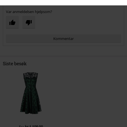
Verifisert anmeldelse
Var anmeldelsen hjelpsom?
Kommentar
Siste besøk
Send kommentar
kr 1.109,00
Fra