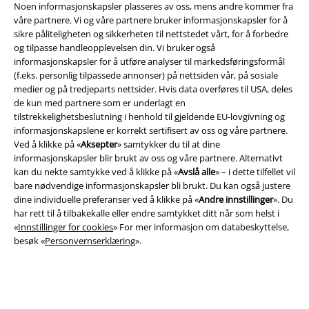
Noen informasjonskapsler plasseres av oss, mens andre kommer fra
våre partnere. Vi og våre partnere bruker informasjonskapsler for å
sikre påliteligheten og sikkerheten til nettstedet vårt, for å forbedre
og tilpasse handleopplevelsen din. Vi bruker også
informasjonskapsler for å utføre analyser til markedsføringsformål
EMP App
(f.eks. personlig tilpassede annonser) på nettsiden vår, på sosiale
medier og på tredjeparts nettsider. Hvis data overføres til USA, deles
Her kan du laste ned EMPs nye app helt gratis og ta del i alle de nye
de kun med partnere som er underlagt en
funksjonene og fordelene!
tilstrekkelighetsbeslutning i henhold til gjeldende EU-lovgivning og
informasjonskapslene er korrekt sertifisert av oss og våre partnere.
Ved å klikke på «
Aksepter
» samtykker du til at dine
informasjonskapsler blir brukt av oss og våre partnere. Alternativt
kan du nekte samtykke ved å klikke på «
Avslå alle
» – i dette tilfellet vil
bare nødvendige informasjonskapsler bli brukt. Du kan også justere
A Warner Music Group Company
dine individuelle preferanser ved å klikke på «
Andre innstillinger
». Du
har rett til å tilbakekalle eller endre samtykket ditt når som helst i
«
Innstillinger for cookies
» For mer informasjon om databeskyttelse,
besøk «
Personvernserklæring
».