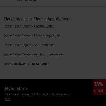
Flere kategorier. Flere valgmuligheter.
Dame
Klær
Kjoler
Cocktail kjoler
Dame
Klær
Kjoler
Mellomlange kjoler
Dame
Klær
Kjoler
Sommerkjoler
Dame
Klær
Kjoler
A-linjeformede-kjoler
Tema
Rockwear
Rocka damer
15%
Nyhetsbrev
rabatt
Få en rabattkode på 15% når du blir abonnent!
Mer