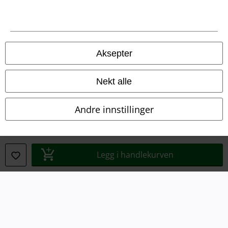
Aksepter
Juridisk informasjon/Vilkår
Vilkår
Nekt alle
Impressum
Andre innstillinger
Konfidensialitetserklæring
Avfallshåndtering og miljøbeskyttelse
Legg i handlekurven
Samsvarserklæring
Innstillinger for cookies
Angre bestilling