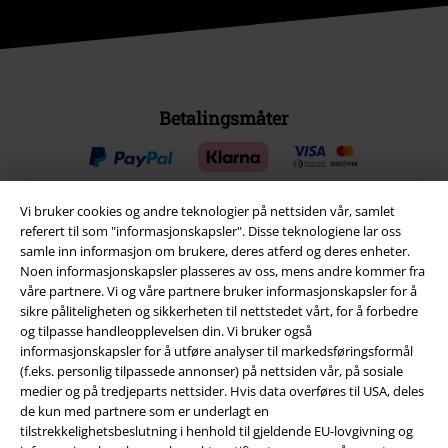
Betalingsmåter
Vi bruker cookies og andre teknologier på nettsiden vår, samlet
referert til som "informasjonskapsler". Disse teknologiene lar oss
Frakt
samle inn informasjon om brukere, deres atferd og deres enheter.
Noen informasjonskapsler plasseres av oss, mens andre kommer fra
våre partnere. Vi og våre partnere bruker informasjonskapsler for å
sikre påliteligheten og sikkerheten til nettstedet vårt, for å forbedre
og tilpasse handleopplevelsen din. Vi bruker også
informasjonskapsler for å utføre analyser til markedsføringsformål
(f.eks. personlig tilpassede annonser) på nettsiden vår, på sosiale
EMP App
medier og på tredjeparts nettsider. Hvis data overføres til USA, deles
Her kan du laste ned EMPs nye app helt gratis og ta del i alle de nye
de kun med partnere som er underlagt en
funksjonene og fordelene!
tilstrekkelighetsbeslutning i henhold til gjeldende EU-lovgivning og