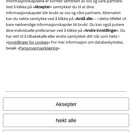
informasjonskapslene er korrekt sertifisert av oss og våre partnere.
Ved å klikke på «
Aksepter
» samtykker du til at dine
informasjonskapsler blir brukt av oss og våre partnere. Alternativt
kan du nekte samtykke ved å klikke på «
Avslå alle
» – i dette tilfellet vil
bare nødvendige informasjonskapsler bli brukt. Du kan også justere
A Warner Music Group Company
dine individuelle preferanser ved å klikke på «
Andre innstillinger
». Du
har rett til å tilbakekalle eller endre samtykket ditt når som helst i
«
Innstillinger for cookies
» For mer informasjon om databeskyttelse,
besøk «
Personvernserklæring
».
Aksepter
Juridisk informasjon/Vilkår
Nekt alle
Vilkår