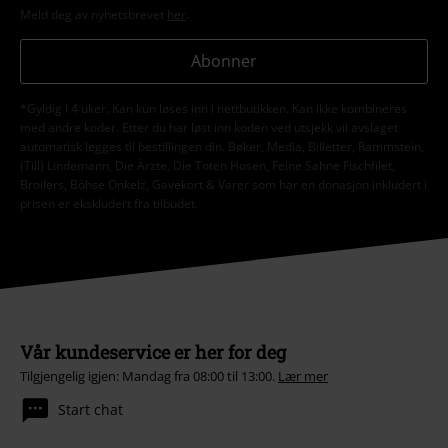
Meld deg av nyhetsbrevet
her
.
Abonner
*Gyldig i 4 uker. Kan kun løses inn i nettbutikken. Kan ikke kombineres
med andre koder. Etter du har løst inn koden ved utsjekk vil avslaget
automatisk legges til bestillingen din. Bøker, Media, Billetter, Rammstein,
(Till) Lindemann, Die Ärzte, Die Toten Hosen, Feine Sahne Fischfilet,
Broilers, Böhse Onkelz, Gavekort & Varer som har en donasjon inkludert i
prisen er ekskludert fra tilbudet.
Vår kundeservice er her for deg
Tilgjengelig igjen: Mandag fra 08:00 til 13:00.
Lær mer
Start chat