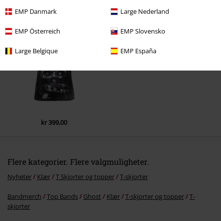
EMP Danmark
Large Nederland
Siste besøk
EMP Österreich
EMP Slovensko
Large Belgique
EMP España
kr 399,00
Flere kategorier. Flere valgmuligheter.
Nyheter
Klær
T Skjorter og topper
T-skjorter
Bandmerch
Top Bands
Ghost
Klær
T-skjorter og topper
T-
skjorter