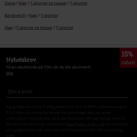
Dame
Klær
T-skjorter og topper
T-skjorter
Bandmerch
Klær
T-skjorter
Klær
T-skjorter og topper
T-skjorter
15%
Nyhetsbrev
rabatt
Få en rabattkode på 15% når du blir abonnent!
Mer
Jeg godkjenner at jeg frivillig godtar å få tilsendt EMPs nyhetsbrev og at
E.M.P Merchandising kan bruke min personlige data og sende
informasjon om produkter på et gjentatt basis. Min personlige data vil
kun bli brukt forsvarlig i henhold til
Data Privacy Policy
. Jeg kan ta tilbake
min godkjennelse når som helst ved å kontakte E.M.P Merchandising
mbH