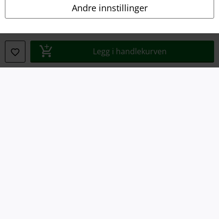
Andre innstillinger
Impressum
Konfidensialitetserklæring
Legg i handlekurven
Avfallshåndtering og miljøbeskyttelse
Samsvarserklæring
Innstillinger for cookies
Angre bestilling
Alle priser inkluderer moms og skatt.
Frakt er ikke inkludert
.
© 1986-2026 E.M.P. Merchandising HGmbH
EMP Online Shops