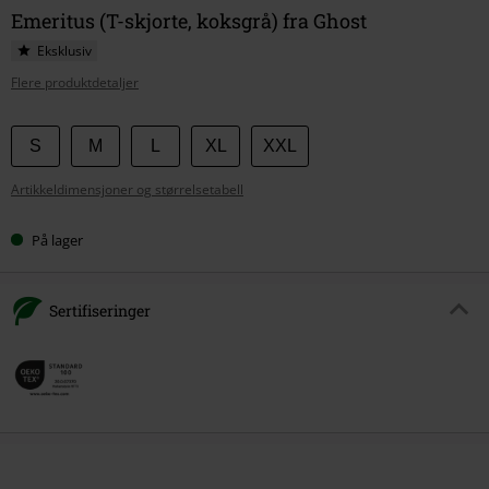
Emeritus (T-skjorte, koksgrå) fra Ghost
Eksklusiv
Flere produktdetaljer
Velg
S
M
L
XL
XXL
størrelse
Artikkeldimensjoner og størrelsetabell
På lager
Sertifiseringer