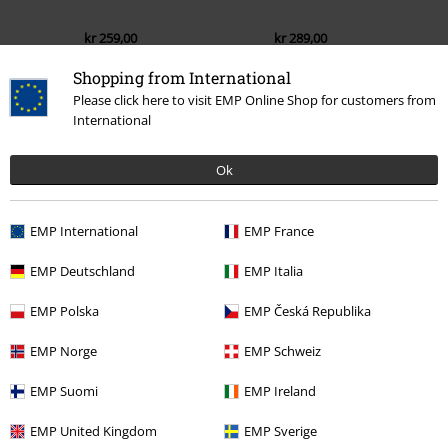
kr 259,00
kr 289,00
Shopping from International
Please click here to visit EMP Online Shop for customers from
International
0 Anmeldelse
Ok
Fortell oss hva du synes om "Emeritus".
Skriv anmeldelse
EMP International
EMP France
EMP Deutschland
EMP Italia
EMP Polska
EMP Česká Republika
EMP Norge
EMP Schweiz
EMP Suomi
EMP Ireland
EMP United Kingdom
EMP Sverige