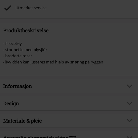
Utmerket service
Produktbeskrivelse
- fleecetøy
- stor hette med plysjfôr
- broderte roser
- livvidden kan justeres med hjelp av snøring på ryggen
Informasjon
Artikkelnummer
369298
Design
Tittel
Emilla Coat
Produkttype
Vinterjakke
Brand
Materiale & pleie
Poizen Industries
Mønster
grei
Produkt kategori
Goth, Romantikk, Steampunk
Ytre materiale
100% polyester
Farge
Ansvarlig økonomisk aktør EU
svart