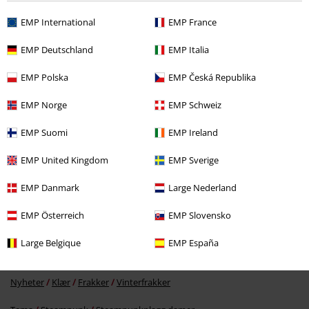
EMP International
EMP France
EMP Deutschland
EMP Italia
Siste besøk
EMP Polska
EMP Česká Republika
EMP Norge
EMP Schweiz
EMP Suomi
EMP Ireland
EMP United Kingdom
EMP Sverige
EMP Danmark
Large Nederland
kr 2.059,00
EMP Österreich
EMP Slovensko
Large Belgique
EMP España
Flere kategorier. Flere valgmuligheter.
Nyheter
Klær
Frakker
Vinterfrakker