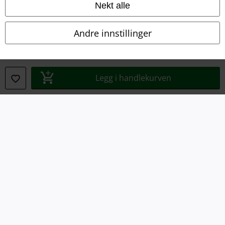
Vilkår
Nekt alle
Impressum
Andre innstillinger
Konfidensialitetserklæring
Avfallshåndtering og miljøbeskyttelse
Legg i handlekurven
Samsvarserklæring
Innstillinger for cookies
Angre bestilling
Alle priser inkluderer moms og skatt.
Frakt er ikke inkludert
.
© 1986-2026 E.M.P. Merchandising HGmbH