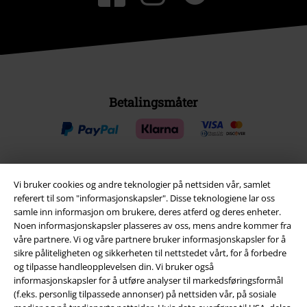
Betalingsmåter
Vi bruker cookies og andre teknologier på nettsiden vår, samlet
Frakt
referert til som "informasjonskapsler". Disse teknologiene lar oss
samle inn informasjon om brukere, deres atferd og deres enheter.
Noen informasjonskapsler plasseres av oss, mens andre kommer fra
våre partnere. Vi og våre partnere bruker informasjonskapsler for å
sikre påliteligheten og sikkerheten til nettstedet vårt, for å forbedre
og tilpasse handleopplevelsen din. Vi bruker også
EMP App
informasjonskapsler for å utføre analyser til markedsføringsformål
(f.eks. personlig tilpassede annonser) på nettsiden vår, på sosiale
Her kan du laste ned EMPs nye app helt gratis og ta del i alle de nye