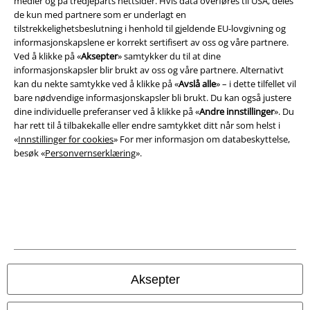
medier og på tredjeparts nettsider. Hvis data overføres til USA, deles
funksjonene og fordelene!
de kun med partnere som er underlagt en
tilstrekkelighetsbeslutning i henhold til gjeldende EU-lovgivning og
informasjonskapslene er korrekt sertifisert av oss og våre partnere.
Ved å klikke på «
Aksepter
» samtykker du til at dine
informasjonskapsler blir brukt av oss og våre partnere. Alternativt
kan du nekte samtykke ved å klikke på «
Avslå alle
» – i dette tilfellet vil
A Warner Music Group Company
bare nødvendige informasjonskapsler bli brukt. Du kan også justere
dine individuelle preferanser ved å klikke på «
Andre innstillinger
». Du
har rett til å tilbakekalle eller endre samtykket ditt når som helst i
«
Innstillinger for cookies
» For mer informasjon om databeskyttelse,
besøk «
Personvernserklæring
».
Aksepter
Juridisk informasjon/Vilkår