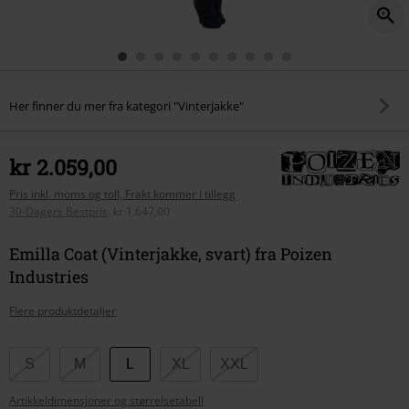
Her finner du mer fra kategori "Vinterjakke"
kr 2.059,00
Pris inkl. moms og toll, Frakt kommer i tillegg
30-Dagers Bestpris
:
kr 1.647,00
Emilla Coat (Vinterjakke, svart) fra Poizen
Industries
Flere produktdetaljer
Velg
S
M
L
XL
XXL
størrelse
Artikkeldimensjoner og størrelsetabell