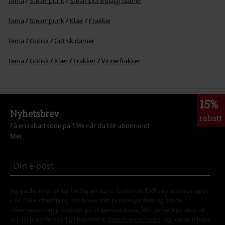
Tema
Steampunk
Steampunkplagg damer
Tema
Steampunk
Klær
Frakker
Tema
Gotisk
Gotisk damer
Tema
Gotisk
Klær
Frakker
Vinterfrakker
15%
Nyhetsbrev
rabatt
Få en rabattkode på 15% når du blir abonnent!
Mer
Jeg godkjenner at jeg frivillig godtar å få tilsendt EMPs nyhetsbrev og at
E.M.P Merchandising kan bruke min personlige data og sende
informasjon om produkter på et gjentatt basis. Min personlige data vil
kun bli brukt forsvarlig i henhold til
Data Privacy Policy
. Jeg kan ta tilbake