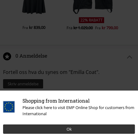
22% RABATT
kr 839,00
Fra
Fra
kr 1.029,00
kr 799,00
Fra
0 Anmeldelse
Fortell oss hva du synes om "Emilla Coat".
Skriv anmeldelse
Shopping from International
Please click here to visit EMP Online Shop for customers from
International
Ok