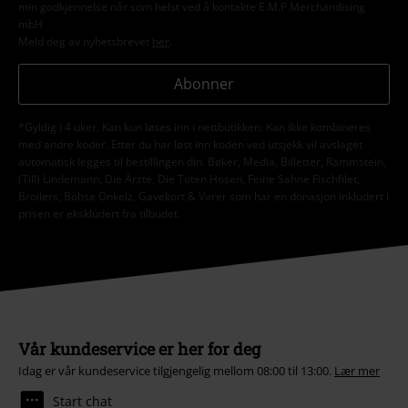
min godkjennelse når som helst ved å kontakte E.M.P Merchandising
mbH
Meld deg av nyhetsbrevet
her
.
Abonner
*Gyldig i 4 uker. Kan kun løses inn i nettbutikken. Kan ikke kombineres
med andre koder. Etter du har løst inn koden ved utsjekk vil avslaget
automatisk legges til bestillingen din. Bøker, Media, Billetter, Rammstein,
(Till) Lindemann, Die Ärzte, Die Toten Hosen, Feine Sahne Fischfilet,
Broilers, Böhse Onkelz, Gavekort & Varer som har en donasjon inkludert i
prisen er ekskludert fra tilbudet.
Vår kundeservice er her for deg
Idag er vår kundeservice tilgjengelig mellom 08:00 til 13:00.
Lær mer
Start chat