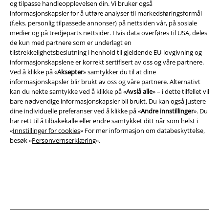
og tilpasse handleopplevelsen din. Vi bruker også
EMP App
informasjonskapsler for å utføre analyser til markedsføringsformål
Her kan du laste ned EMPs nye app helt gratis og ta del i alle de nye
(f.eks. personlig tilpassede annonser) på nettsiden vår, på sosiale
funksjonene og fordelene!
medier og på tredjeparts nettsider. Hvis data overføres til USA, deles
de kun med partnere som er underlagt en
tilstrekkelighetsbeslutning i henhold til gjeldende EU-lovgivning og
informasjonskapslene er korrekt sertifisert av oss og våre partnere.
Ved å klikke på «
Aksepter
» samtykker du til at dine
informasjonskapsler blir brukt av oss og våre partnere. Alternativt
A Warner Music Group Company
kan du nekte samtykke ved å klikke på «
Avslå alle
» – i dette tilfellet vil
bare nødvendige informasjonskapsler bli brukt. Du kan også justere
dine individuelle preferanser ved å klikke på «
Andre innstillinger
». Du
har rett til å tilbakekalle eller endre samtykket ditt når som helst i
«
Innstillinger for cookies
» For mer informasjon om databeskyttelse,
besøk «
Personvernserklæring
».