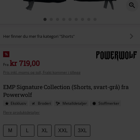
Her finner du mer fra kategori "Shorts"
%
kr 719,00
Fra
Pris inkl. moms og toll, Frakt kommer i tillegg
EMP Signature Collection (Shorts, svart-grå) fra
Powerwolf
Eksklusiv
Broderi
Metalldetaljer
Stoffmerker
Flere produktdetaljer
Velg
M
L
XL
XXL
3XL
størrelse