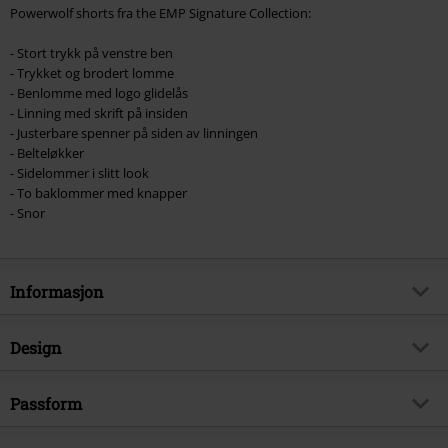
Powerwolf shorts fra the EMP Signature Collection:
- Stort trykk på venstre ben
- Trykket og brodert lomme
- Benlomme med logo glidelås
- Linning med skrift på insiden
- Justerbare spenner på siden av linningen
- Belteløkker
- Sidelommer i slitt look
- To baklommer med knapper
- Snor
Informasjon
Artikkelnummer
459640
Design
Tittel
EMP Signature Collection
Produkttype
Shorts
Musikksjanger
Passform
Power Metal
Mønster
grei, Mønster/Symboler
Eksklusiv
Ja