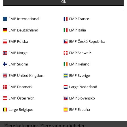
Ok
EMP International
EMP France
EMP Deutschland
EMP Italia
Siste besøk
EMP Polska
EMP Česká Republika
EMP Norge
EMP Schweiz
EMP Suomi
EMP Ireland
EMP United Kingdom
EMP Sverige
EMP Danmark
Large Nederland
%
EMP Österreich
EMP Slovensko
kr 719,00
Fra
Large Belgique
EMP España
Flere kategorier. Flere valgmuligheter.