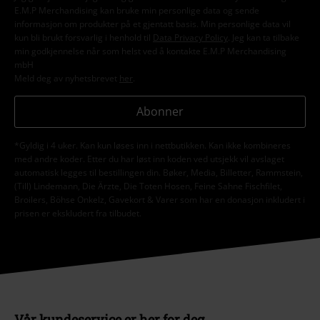
E.M.P Merchandising kan bruke min personlige data og sende
informasjon om produkter på et gjentatt basis. Min personlige data vil
kun bli brukt forsvarlig i henhold til
Data Privacy Policy
. Jeg kan ta tilbake
min godkjennelse når som helst ved å kontakte E.M.P Merchandising
mbH
Meld deg av nyhetsbrevet
her
.
Abonner
*Gyldig i 4 uker. Kan kun løses inn i nettbutikken. Kan ikke kombineres
med andre koder. Etter du har løst inn koden ved utsjekk vil avslaget
automatisk legges til bestillingen din. Bøker, Media, Billetter, Rammstein,
(Till) Lindemann, Die Ärzte, Die Toten Hosen, Feine Sahne Fischfilet,
Broilers, Böhse Onkelz, Gavekort & Varer som har en donasjon inkludert i
prisen er ekskludert fra tilbudet.
Vår kundeservice er her for deg