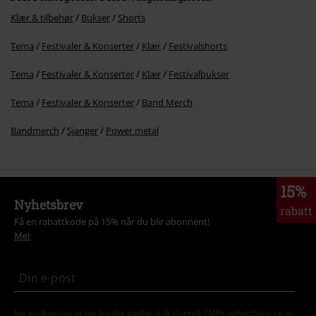
Klær & tilbehør
Bukser
Shorts
Tema
Festivaler & Konserter
Klær
Festivalshorts
Tema
Festivaler & Konserter
Klær
Festivalbukser
Tema
Festivaler & Konserter
Band Merch
Bandmerch
Sjanger
Power metal
15%
Nyhetsbrev
rabatt
Få en rabattkode på 15% når du blir abonnent!
Mer
Jeg godkjenner at jeg frivillig godtar å få tilsendt EMPs nyhetsbrev og at