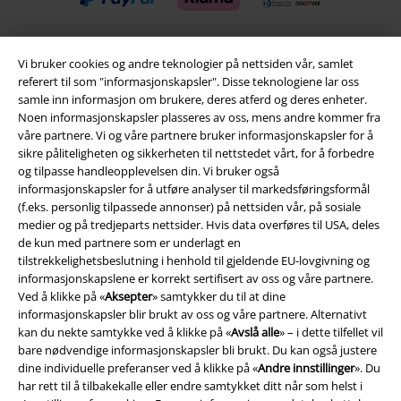
Vi bruker cookies og andre teknologier på nettsiden vår, samlet
Frakt
referert til som "informasjonskapsler". Disse teknologiene lar oss
samle inn informasjon om brukere, deres atferd og deres enheter.
Noen informasjonskapsler plasseres av oss, mens andre kommer fra
våre partnere. Vi og våre partnere bruker informasjonskapsler for å
sikre påliteligheten og sikkerheten til nettstedet vårt, for å forbedre
og tilpasse handleopplevelsen din. Vi bruker også
informasjonskapsler for å utføre analyser til markedsføringsformål
EMP App
(f.eks. personlig tilpassede annonser) på nettsiden vår, på sosiale
Her kan du laste ned EMPs nye app helt gratis og ta del i alle de nye
medier og på tredjeparts nettsider. Hvis data overføres til USA, deles
funksjonene og fordelene!
de kun med partnere som er underlagt en
tilstrekkelighetsbeslutning i henhold til gjeldende EU-lovgivning og
informasjonskapslene er korrekt sertifisert av oss og våre partnere.
Ved å klikke på «
Aksepter
» samtykker du til at dine
informasjonskapsler blir brukt av oss og våre partnere. Alternativt
kan du nekte samtykke ved å klikke på «
Avslå alle
» – i dette tilfellet vil
A Warner Music Group Company
bare nødvendige informasjonskapsler bli brukt. Du kan også justere
dine individuelle preferanser ved å klikke på «
Andre innstillinger
». Du
har rett til å tilbakekalle eller endre samtykket ditt når som helst i