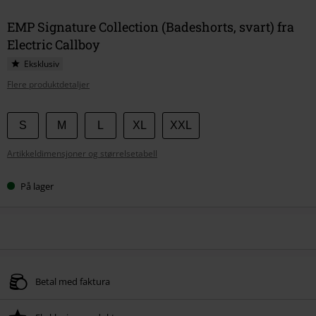
EMP Signature Collection (Badeshorts, svart) fra
Electric Callboy
Eksklusiv
Flere produktdetaljer
Velg
S
M
L
XL
XXL
størrelse
Artikkeldimensjoner og størrelsetabell
På lager
Betal med faktura