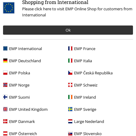
Shopping from International
Please click here to visit EMP Online Shop for customers from
Fortell oss hva du synes om "EMP Signature Collection".
International
Skriv anmeldelse
Ok
EMP International
EMP France
EMP Deutschland
EMP Italia
EMP Polska
EMP Česká Republika
EMP Norge
EMP Schweiz
EMP Suomi
EMP Ireland
Siste besøk
EMP United Kingdom
EMP Sverige
EMP Danmark
Large Nederland
EMP Österreich
EMP Slovensko