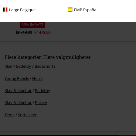
Large Belgique
EMP España
33% RABATT
kr 719,00
kr 479,00
Flere kategorier. Flere valgmuligheter.
Klær
Badetøy
Badeshorts
Young Rebels
Herre
Klær & tilbehør
Badetøy
Klær & tilbehør
Bukser
Tema
Sorte klær