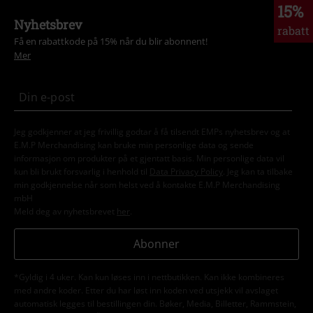
15%
Nyhetsbrev
rabatt
Få en rabattkode på 15% når du blir abonnent!
Mer
Jeg godkjenner at jeg frivillig godtar å få tilsendt EMPs nyhetsbrev og at
E.M.P Merchandising kan bruke min personlige data og sende
informasjon om produkter på et gjentatt basis. Min personlige data vil
kun bli brukt forsvarlig i henhold til
Data Privacy Policy
. Jeg kan ta tilbake
min godkjennelse når som helst ved å kontakte E.M.P Merchandising
mbH
Meld deg av nyhetsbrevet
her
.
Abonner
*Gyldig i 4 uker. Kan kun løses inn i nettbutikken. Kan ikke kombineres
med andre koder. Etter du har løst inn koden ved utsjekk vil avslaget
automatisk legges til bestillingen din. Bøker, Media, Billetter, Rammstein,