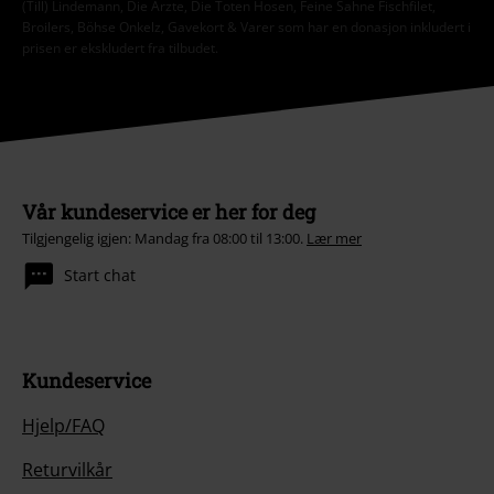
(Till) Lindemann, Die Ärzte, Die Toten Hosen, Feine Sahne Fischfilet,
Broilers, Böhse Onkelz, Gavekort & Varer som har en donasjon inkludert i
prisen er ekskludert fra tilbudet.
Vår kundeservice er her for deg
Tilgjengelig igjen: Mandag fra 08:00 til 13:00.
Lær mer
Start chat
Kundeservice
Hjelp/FAQ
Returvilkår