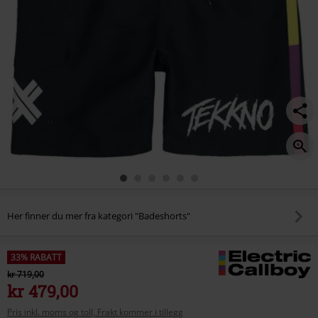
Her finner du mer fra kategori "Badeshorts"
33% RABATT
kr 719,00
kr 479,00
Pris inkl. moms og toll, Frakt kommer i tillegg