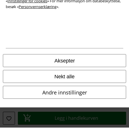
«
Innstillinger for cookies
» For mer informasjon om databeskyttelse,
besøk «
Personvernserklæring
».
Aksepter
Juridisk informasjon/Vilkår
Vilkår
Nekt alle
Impressum
Andre innstillinger
Konfidensialitetserklæring
Avfallshåndtering og miljøbeskyttelse
Legg i handlekurven
Samsvarserklæring