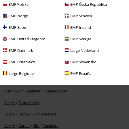
EMP Polska
EMP Česká Republika
EMP Norge
EMP Schweiz
EMP Suomi
EMP Ireland
EMP United Kingdom
EMP Sverige
kr 799,00
EMP Danmark
Large Nederland
EMP Österreich
EMP Slovensko
Flere kategorier. Flere valgmuligheter.
Large Belgique
EMP España
Klær
Sko
Eksklusivt
Klær
Sko
Sneakers
Sneakers Høy
Salg %
Band Merch
Salg %
Herre
Sko
Sneakers
Salg %
Damer
Sko
Sneakers