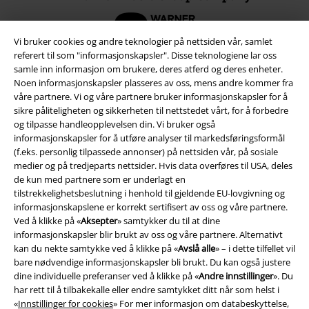
Vi bruker cookies og andre teknologier på nettsiden vår, samlet
referert til som "informasjonskapsler". Disse teknologiene lar oss
samle inn informasjon om brukere, deres atferd og deres enheter.
Noen informasjonskapsler plasseres av oss, mens andre kommer fra
våre partnere. Vi og våre partnere bruker informasjonskapsler for å
sikre påliteligheten og sikkerheten til nettstedet vårt, for å forbedre
og tilpasse handleopplevelsen din. Vi bruker også
informasjonskapsler for å utføre analyser til markedsføringsformål
(f.eks. personlig tilpassede annonser) på nettsiden vår, på sosiale
medier og på tredjeparts nettsider. Hvis data overføres til USA, deles
de kun med partnere som er underlagt en
tilstrekkelighetsbeslutning i henhold til gjeldende EU-lovgivning og
Juridisk informasjon/Vilkår
informasjonskapslene er korrekt sertifisert av oss og våre partnere.
Vilkår
Ved å klikke på «
Aksepter
» samtykker du til at dine
informasjonskapsler blir brukt av oss og våre partnere. Alternativt
kan du nekte samtykke ved å klikke på «
Avslå alle
» – i dette tilfellet vil
Impressum
bare nødvendige informasjonskapsler bli brukt. Du kan også justere
dine individuelle preferanser ved å klikke på «
Andre innstillinger
». Du
Konfidensialitetserklæring
har rett til å tilbakekalle eller endre samtykket ditt når som helst i
«
Innstillinger for cookies
» For mer informasjon om databeskyttelse,