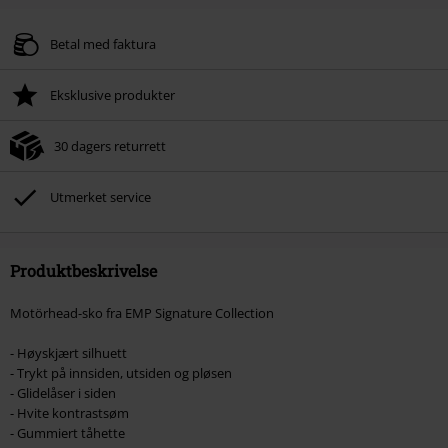
Kode
WEEKEND
Kopier koden
Gyldig fram til 09/08/2026
Betal med faktura
Kun på nett. Minimums ordreverdi 699 kr.
Eksklusive produkter
Når du har skrevet inn koden, vil rabatten automatisk bli trukket fra i
handlekurven.
30 dagers returrett
Kan ikke kombineres med andre kampanjekoder. Følgende er ekskludert fra
rabatten: ikke-salgsvarer, bøker, media, billetter, Rammstein, (Till)
Lindemann, Böhse Onkelz, Broilers, Die Ärzte, Die Toten Hosen, Metality,
Utmerket service
gavekort og varer som inkluderer en donasjon.
Produktbeskrivelse
Motörhead-sko fra EMP Signature Collection
- Høyskjært silhuett
- Trykt på innsiden, utsiden og pløsen
- Glidelåser i siden
- Hvite kontrastsøm
- Gummiert tåhette