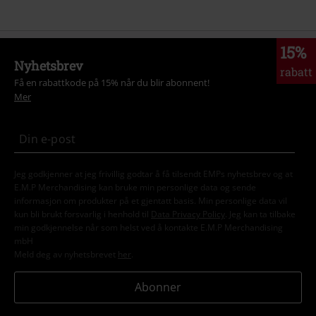
15%
Nyhetsbrev
rabatt
Få en rabattkode på 15% når du blir abonnent!
Mer
Jeg godkjenner at jeg frivillig godtar å få tilsendt EMPs nyhetsbrev og at
E.M.P Merchandising kan bruke min personlige data og sende
informasjon om produkter på et gjentatt basis. Min personlige data vil
kun bli brukt forsvarlig i henhold til
Data Privacy Policy
. Jeg kan ta tilbake
min godkjennelse når som helst ved å kontakte E.M.P Merchandising
mbH
Meld deg av nyhetsbrevet
her
.
Abonner