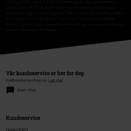
*Gyldig i 4 uker. Kan kun løses inn i nettbutikken. Kan ikke kombineres
med andre koder. Etter du har løst inn koden ved utsjekk vil avslaget
automatisk legges til bestillingen din. Bøker, Media, Billetter, Rammstein,
(Till) Lindemann, Die Ärzte, Die Toten Hosen, Feine Sahne Fischfilet,
Broilers, Böhse Onkelz, Gavekort & Varer som har en donasjon inkludert i
prisen er ekskludert fra tilbudet.
Vår kundeservice er her for deg
mailbox@emp-shop.no.
Lær mer
Start chat
Kundeservice
Hjelp/FAQ