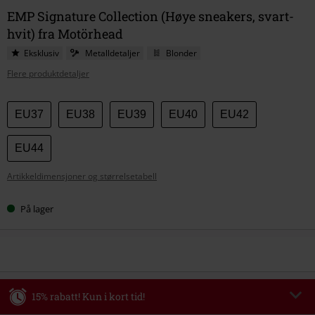
EMP Signature Collection (Høye sneakers, svart-
hvit) fra Motörhead
Eksklusiv
Metalldetaljer
Blonder
Flere produktdetaljer
Velg
EU37
EU38
EU39
EU40
EU42
størrelse
EU44
Artikkeldimensjoner og størrelsetabell
På lager
15% rabatt! Kun i kort tid!