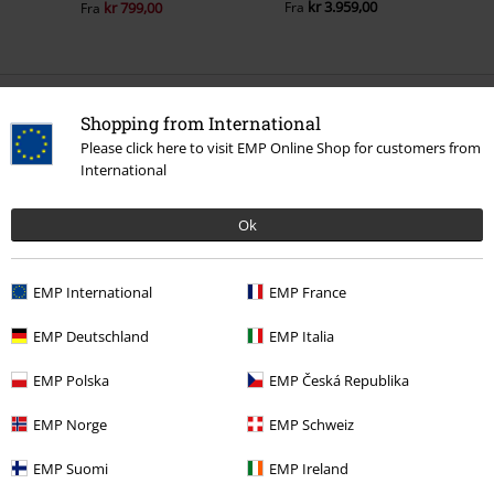
kr 3.959,00
kr 799,00
Fra
Fra
0 Anmeldelse
Shopping from International
Please click here to visit EMP Online Shop for customers from
Fortell oss hva du synes om "EMP Signature Collection".
International
Skriv anmeldelse
Ok
EMP International
EMP France
EMP Deutschland
EMP Italia
EMP Polska
EMP Česká Republika
EMP Norge
EMP Schweiz
EMP Suomi
EMP Ireland
Siste besøk