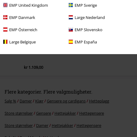
EMP United Kingdom
EMP Sverige
EMP Danmark
Large Nederland
EMP Österreich
EMP Slovensko
Large Belgique
EMP España
kr 1.109,00
Flere kategorier. Flere valgmuligheter.
Salg %
Damer
Klær
Gensere og cardigans
Hetteplagg
Store størrelser
Gensere
Hettejakker
Hettegensere
Store størrelser
Damer
Hettejakker
Hettegensere