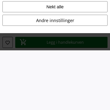
Konfidensialitetserklæring
Nekt alle
Avfallshåndtering og miljøbeskyttelse
Andre innstillinger
Samsvarserklæring
Innstillinger for cookies
Legg i handlekurven
Angre bestilling
Alle priser inkluderer moms og skatt.
Frakt er ikke inkludert
.
© 1986-2026 E.M.P. Merchandising HGmbH
EMP Online Shops
EMP International