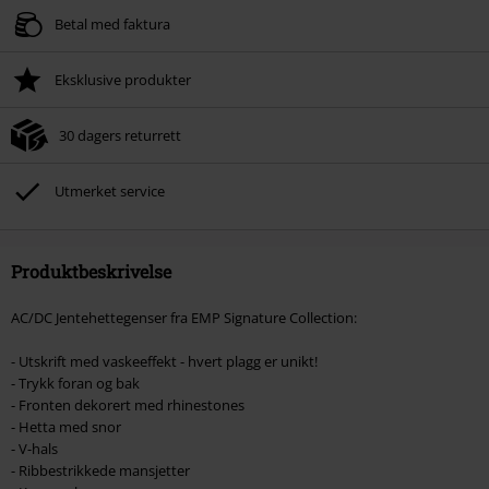
Gyldig fram til 09/08/2026
Betal med faktura
Kun på nett. Minimums ordreverdi 699 kr.
Eksklusive produkter
Når du har skrevet inn koden, vil rabatten automatisk bli trukket fra i
handlekurven.
30 dagers returrett
Kan ikke kombineres med andre kampanjekoder. Følgende er ekskludert fra
rabatten: ikke-salgsvarer, bøker, media, billetter, Rammstein, (Till)
Lindemann, Böhse Onkelz, Broilers, Die Ärzte, Die Toten Hosen, Metality,
Utmerket service
gavekort og varer som inkluderer en donasjon.
Produktbeskrivelse
AC/DC Jentehettegenser fra EMP Signature Collection:
- Utskrift med vaskeeffekt - hvert plagg er unikt!
- Trykk foran og bak
- Fronten dekorert med rhinestones
- Hetta med snor
- V-hals
- Ribbestrikkede mansjetter