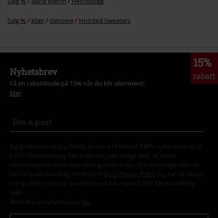
Salg %
Band Merch
Hetteplagg
Salg %
Klær
Gensere
Hooded Sweaters
15%
Nyhetsbrev
rabatt
Få en rabattkode på 15% når du blir abonnent!
Mer
Jeg godkjenner at jeg frivillig godtar å få tilsendt EMPs nyhetsbrev og at
E.M.P Merchandising kan bruke min personlige data og sende
informasjon om produkter på et gjentatt basis. Min personlige data vil
kun bli brukt forsvarlig i henhold til
Data Privacy Policy
. Jeg kan ta tilbake
min godkjennelse når som helst ved å kontakte E.M.P Merchandising
mbH
Meld deg av nyhetsbrevet
her
.