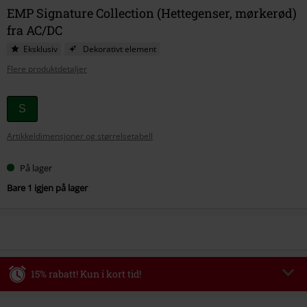
EMP Signature Collection (Hettegenser, mørkerød)
fra AC/DC
Eksklusiv
Dekorativt element
Flere produktdetaljer
Velg
S
størrelse
Artikkeldimensjoner og størrelsetabell
På lager
Bare 1 igjen på lager
15% rabatt! Kun i kort tid!
Kode
WEEKEND
Kopier koden