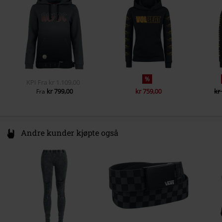
Kjønn
Damer
www.emp.de
Ermelengde
Langermet
Lommer
Kengurulommer
Farge
mørkerød
%
KPI
Fra
kr 1.109,00
kr 799,00
kr 759,00
kr
Fra
Andre kunder kjøpte også