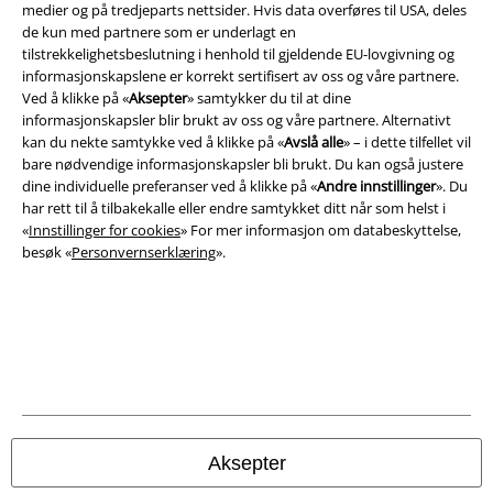
medier og på tredjeparts nettsider. Hvis data overføres til USA, deles
de kun med partnere som er underlagt en
A Warner Music Group Company
tilstrekkelighetsbeslutning i henhold til gjeldende EU-lovgivning og
informasjonskapslene er korrekt sertifisert av oss og våre partnere.
Ved å klikke på «
Aksepter
» samtykker du til at dine
informasjonskapsler blir brukt av oss og våre partnere. Alternativt
kan du nekte samtykke ved å klikke på «
Avslå alle
» – i dette tilfellet vil
bare nødvendige informasjonskapsler bli brukt. Du kan også justere
dine individuelle preferanser ved å klikke på «
Andre innstillinger
». Du
har rett til å tilbakekalle eller endre samtykket ditt når som helst i
«
Innstillinger for cookies
» For mer informasjon om databeskyttelse,
besøk «
Personvernserklæring
».
Juridisk informasjon/Vilkår
Vilkår
Impressum
Aksepter