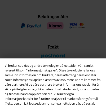
Betalingsmåter
Frakt
Vi bruker cookies og andre teknologier på nettsiden vår, samlet
referert til som "informasjonskapsler". Disse teknologiene lar oss
samle inn informasjon om brukere, deres atferd og deres enheter.
EMP App
Noen informasjonskapsler plasseres av oss, mens andre kommer fra
Her kan du laste ned EMPs nye app helt gratis og ta del i alle de nye
våre partnere. Vi og våre partnere bruker informasjonskapsler for å
funksjonene og fordelene!
sikre påliteligheten og sikkerheten til nettstedet vårt, for å forbedre
og tilpasse handleopplevelsen din. Vi bruker også
informasjonskapsler for å utføre analyser til markedsføringsformål
(f.eks. personlig tilpassede annonser) på nettsiden vår, på sosiale