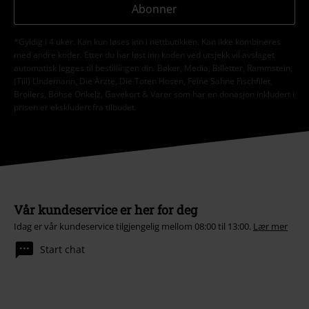
Abonner
*Gyldig i 4 uker. Kan kun løses inn i nettbutikken. Kan ikke kombineres
med andre koder. Etter du har løst inn koden ved utsjekk vil avslaget
automatisk legges til bestillingen din. Bøker, Media, Billetter, Rammstein,
(Till) Lindemann, Die Ärzte, Die Toten Hosen, Feine Sahne Fischfilet,
Broilers, Böhse Onkelz, Gavekort & Varer som har en donasjon inkludert i
prisen er ekskludert fra tilbudet.
Vår kundeservice er her for deg
Idag er vår kundeservice tilgjengelig mellom 08:00 til 13:00.
Lær mer
Start chat