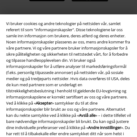
A Warner Music Group Company
Vi bruker cookies og andre teknologier på nettsiden vår, samlet
referert til som "informasjonskapsler". Disse teknologiene lar oss
samle inn informasjon om brukere, deres atferd og deres enheter.
Noen informasjonskapsler plasseres av oss, mens andre kommer fra
våre partnere. Vi og våre partnere bruker informasjonskapsler for å
sikre påliteligheten og sikkerheten til nettstedet vårt, for å forbedre
og tilpasse handleopplevelsen din. Vi bruker også
informasjonskapsler for å utføre analyser til markedsføringsformål
(f.eks. personlig tilpassede annonser) på nettsiden vår, på sosiale
medier og på tredjeparts nettsider. Hvis data overføres til USA, deles
de kun med partnere som er underlagt en
tilstrekkelighetsbeslutning i henhold til gjeldende EU-lovgivning og
informasjonskapslene er korrekt sertifisert av oss og våre partnere.
Ved å klikke på «
Aksepter
» samtykker du til at dine
informasjonskapsler blir brukt av oss og våre partnere. Alternativt
Juridisk informasjon/Vilkår
kan du nekte samtykke ved å klikke på «
Avslå alle
» – i dette tilfellet vil
bare nødvendige informasjonskapsler bli brukt. Du kan også justere
Vilkår
dine individuelle preferanser ved å klikke på «
Andre innstillinger
». Du
har rett til å tilbakekalle eller endre samtykket ditt når som helst i
Impressum