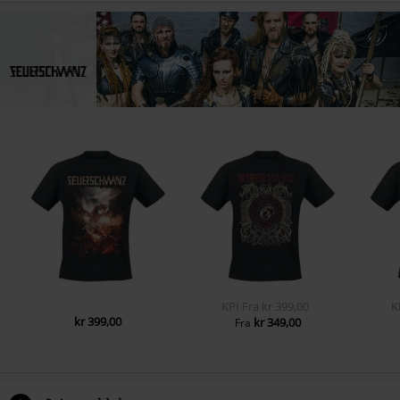
KPI
Fra
kr 399,00
K
kr 399,00
kr 349,00
Fra