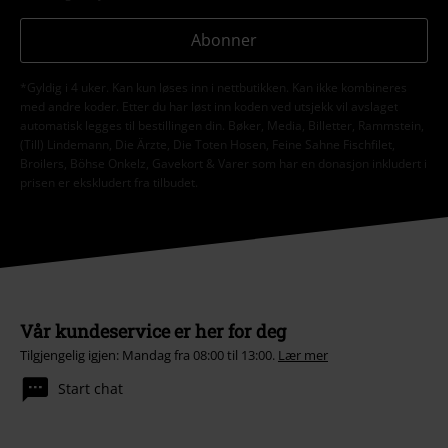
Abonner
*Gyldig i 4 uker. Kan kun løses inn i nettbutikken. Kan ikke kombineres
med andre koder. Etter du har løst inn koden ved utsjekk vil avslaget
automatisk legges til bestillingen din. Bøker, Media, Billetter, Rammstein,
(Till) Lindemann, Die Ärzte, Die Toten Hosen, Feine Sahne Fischfilet,
Broilers, Böhse Onkelz, Gavekort & Varer som har en donasjon inkludert i
prisen er ekskludert fra tilbudet.
Vår kundeservice er her for deg
Tilgjengelig igjen: Mandag fra 08:00 til 13:00.
Lær mer
Start chat