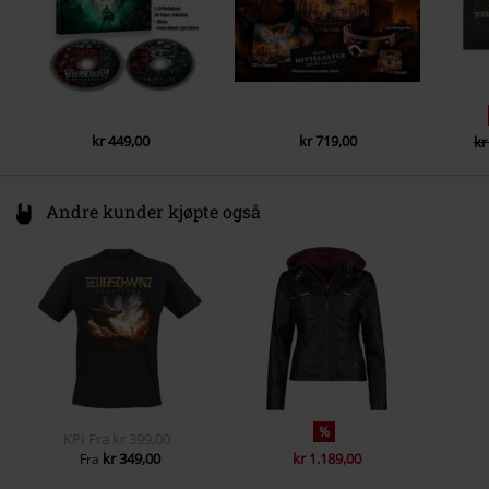
kr 449,00
kr 719,00
kr
Andre kunder kjøpte også
%
KPI
Fra
kr 399,00
kr 349,00
kr 1.189,00
Fra