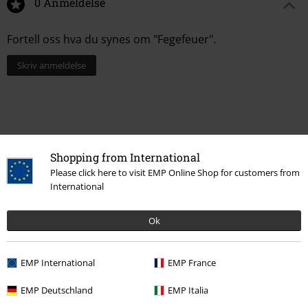
0 Anmeldelse
Fortell oss hva du synes om "Fegefeuer".
Skriv anmeldelse
Shopping from International
Please click here to visit EMP Online Shop for customers from
International
Ok
Flere kategorier. Flere valgmuligheter.
EMP International
EMP France
Salg %
Media
CDs
EMP Deutschland
EMP Italia
Bandmerch
Media
CDer