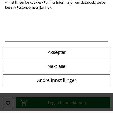
«
Innstillinger for cookies
» For mer informasjon om databeskyttelse,
besøk «
Personvernserklæring
».
Konfidensialitetserklæring
Avfallshåndtering og miljøbeskyttelse
Samsvarserklæring
Innstillinger for cookies
Aksepter
Angre bestilling
Nekt alle
Alle priser inkluderer moms og skatt.
Frakt er ikke inkludert
.
© 1986-2026 E.M.P. Merchandising HGmbH
Andre innstillinger
EMP Online Shops
Legg i handlekurven
EMP International