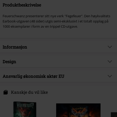
Produktbeskrivelse
Feuerschwanz presenterer sitt nye verk "Fegefeuer". Den høykvalitets
Earbook-utgaven (48 sider) utgis semi-eksklusivt i et totalt opplag på
1000 eksemplarer i form av en trippel CD-utgave.
Informasjon
Artikkelnummer
553891
Design
Tittel
Fegefeuer
Produkttype
CD
Musikksjanger
Ansvarlig økonomisk aktør EU
Folk Rock
Media - Format 1-3
3-CD
Eksklusiv
Ja
Napalm Records Handels GmbH
Hammerplatz 2
Kanskje du vil like
Produkt kategori
Bands
8790 Eisenerz
Band
Feuerschwanz
Austria
www.napalmrecords.com
Dato for offentliggjørelsen
21/07/2023