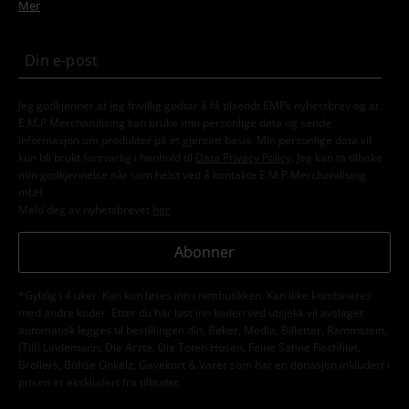
Mer
Jeg godkjenner at jeg frivillig godtar å få tilsendt EMPs nyhetsbrev og at
E.M.P Merchandising kan bruke min personlige data og sende
informasjon om produkter på et gjentatt basis. Min personlige data vil
kun bli brukt forsvarlig i henhold til
Data Privacy Policy
. Jeg kan ta tilbake
min godkjennelse når som helst ved å kontakte E.M.P Merchandising
mbH
Meld deg av nyhetsbrevet
her
.
Abonner
*Gyldig i 4 uker. Kan kun løses inn i nettbutikken. Kan ikke kombineres
med andre koder. Etter du har løst inn koden ved utsjekk vil avslaget
automatisk legges til bestillingen din. Bøker, Media, Billetter, Rammstein,
(Till) Lindemann, Die Ärzte, Die Toten Hosen, Feine Sahne Fischfilet,
Broilers, Böhse Onkelz, Gavekort & Varer som har en donasjon inkludert i
prisen er ekskludert fra tilbudet.