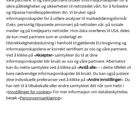
sikre påliteligheten og sikkerheten til nettstedet vårt, for å forbedre
og tilpasse handleopplevelsen din. Vi bruker også
informasjonskapsler for å utføre analyser til markedsføringsformål
(f.eks. personlig tilpassede annonser) på nettsiden vår, på sosiale
medier og på tredjeparts nettsider. Hvis data overføres til USA, deles
de kun med partnere som er underlagt en
tilstrekkelighetsbeslutning i henhold til gjeldende EU-lovgivning og
Juridisk informasjon/Vilkår
informasjonskapslene er korrekt sertifisert av oss og våre partnere.
Ved å klikke på «
Aksepter
» samtykker du til at dine
Vilkår
informasjonskapsler blir brukt av oss og våre partnere. Alternativt
kan du nekte samtykke ved å klikke på «
Avslå alle
» – i dette tilfellet vil
Impressum
bare nødvendige informasjonskapsler bli brukt. Du kan også justere
dine individuelle preferanser ved å klikke på «
Andre innstillinger
». Du
Konfidensialitetserklæring
har rett til å tilbakekalle eller endre samtykket ditt når som helst i
«
Innstillinger for cookies
» For mer informasjon om databeskyttelse,
besøk «
Personvernserklæring
».
Avfallshåndtering og miljøbeskyttelse
Samsvarserklæring
Innstillinger for cookies