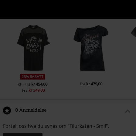
23% RABATT
kr 479,00
KPI
Fra
kr 454,00
Fra
kr 349,00
Fra
0 Anmeldelse
Fortell oss hva du synes om "Filurkaten - Smil".