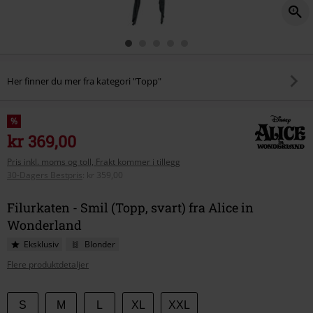
Her finner du mer fra kategori "Topp"
%
kr 369,00
Pris inkl. moms og toll, Frakt kommer i tillegg
30-Dagers Bestpris
:
kr 359,00
Filurkaten - Smil (Topp, svart) fra Alice in
Wonderland
Eksklusiv
Blonder
Flere produktdetaljer
Velg
S
M
L
XL
XXL