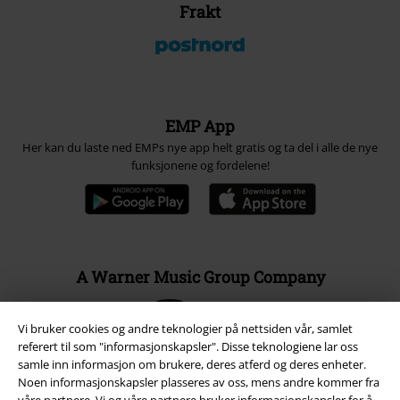
Frakt
EMP App
Her kan du laste ned EMPs nye app helt gratis og ta del i alle de nye
funksjonene og fordelene!
A Warner Music Group Company
Vi bruker cookies og andre teknologier på nettsiden vår, samlet
referert til som "informasjonskapsler". Disse teknologiene lar oss
samle inn informasjon om brukere, deres atferd og deres enheter.
Noen informasjonskapsler plasseres av oss, mens andre kommer fra
våre partnere. Vi og våre partnere bruker informasjonskapsler for å