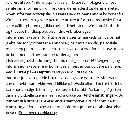
referert til som "informasjonskapsler". Disse teknologiene lar oss
samle inn informasjon om brukere, deres atferd og deres enheter.
Noen informasjonskapsler plasseres av oss, mens andre kommer fra
våre partnere. Vi og våre partnere bruker informasjonskapsler for å
sikre påliteligheten og sikkerheten til nettstedet vårt, for å forbedre
og tilpasse handleopplevelsen din. Vi bruker også
informasjonskapsler for å utføre analyser til markedsføringsformål
(f.eks. personlig tilpassede annonser) på nettsiden vår, på sosiale
Juridisk informasjon/Vilkår
medier og på tredjeparts nettsider. Hvis data overføres til USA, deles
de kun med partnere som er underlagt en
Vilkår
tilstrekkelighetsbeslutning i henhold til gjeldende EU-lovgivning og
informasjonskapslene er korrekt sertifisert av oss og våre partnere.
Impressum
Ved å klikke på «
Aksepter
» samtykker du til at dine
informasjonskapsler blir brukt av oss og våre partnere. Alternativt
Konfidensialitetserklæring
kan du nekte samtykke ved å klikke på «
Avslå alle
» – i dette tilfellet vil
bare nødvendige informasjonskapsler bli brukt. Du kan også justere
dine individuelle preferanser ved å klikke på «
Andre innstillinger
». Du
Avfallshåndtering og miljøbeskyttelse
har rett til å tilbakekalle eller endre samtykket ditt når som helst i
«
Innstillinger for cookies
» For mer informasjon om databeskyttelse,
Samsvarserklæring
besøk «
Personvernserklæring
».
Innstillinger for cookies