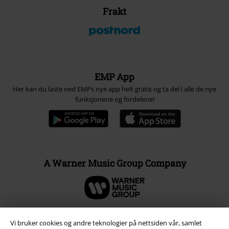
Frakt
EMP App
Her kan du laste ned EMPs nye app helt gratis og ta del i alle de nye
funksjonene og fordelene!
A Warner Music Group Company
Vi bruker cookies og andre teknologier på nettsiden vår, samlet