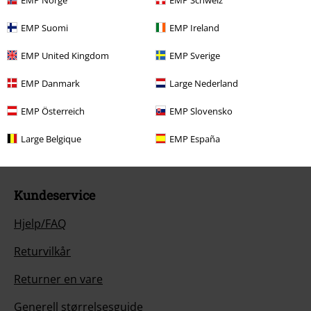
EMP Suomi
EMP Ireland
EMP United Kingdom
EMP Sverige
EMP Danmark
Large Nederland
Vår kundeservice er her for deg
Tilgjengelig igjen: Mandag fra 08:00 til 13:00.
Lær mer
EMP Österreich
EMP Slovensko
Start chat
Large Belgique
EMP España
Kundeservice
Hjelp/FAQ
Returvilkår
Returner en vare
Generell størrelsesguide