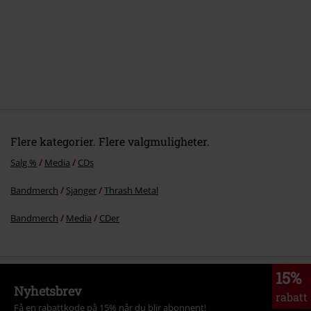
6.
Tree spirit soar
7.
The bell tolls
8.
Alarm
9.
Twin
10.
Revelation XIX
Flere kategorier. Flere valgmuligheter.
Salg %
Media
CDs
Bandmerch
Sjanger
Thrash Metal
Bandmerch
Media
CDer
15%
Nyhetsbrev
rabatt
Få en rabattkode på 15% når du blir abonnent!