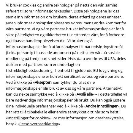
Vi bruker cookies og andre teknologier på nettsiden vår, samlet
referert til som "informasjonskapsler". Disse teknologiene lar oss
samle inn informasjon om brukere, deres atferd og deres enheter.
Noen informasjonskapsler plasseres av oss, mens andre kommer fra
våre partnere. Vi og våre partnere bruker informasjonskapsler for å
sikre påliteligheten og sikkerheten til nettstedet vårt, for å forbedre
og tilpasse handleopplevelsen din. Vi bruker også
informasjonskapsler for å utføre analyser til markedsføringsformål
(f.eks. personlig tilpassede annonser) på nettsiden vår, på sosiale
Juridisk informasjon/Vilkår
medier og på tredjeparts nettsider. Hvis data overføres til USA, deles
de kun med partnere som er underlagt en
Vilkår
tilstrekkelighetsbeslutning i henhold til gjeldende EU-lovgivning og
informasjonskapslene er korrekt sertifisert av oss og våre partnere.
Impressum
Ved å klikke på «
Aksepter
» samtykker du til at dine
informasjonskapsler blir brukt av oss og våre partnere. Alternativt
Konfidensialitetserklæring
kan du nekte samtykke ved å klikke på «
Avslå alle
» – i dette tilfellet vil
bare nødvendige informasjonskapsler bli brukt. Du kan også justere
dine individuelle preferanser ved å klikke på «
Andre innstillinger
». Du
Avfallshåndtering og miljøbeskyttelse
har rett til å tilbakekalle eller endre samtykket ditt når som helst i
«
Innstillinger for cookies
» For mer informasjon om databeskyttelse,
Samsvarserklæring
besøk «
Personvernserklæring
».
Innstillinger for cookies