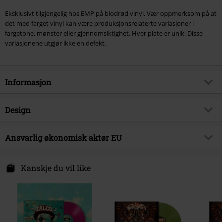
Eksklusivt tilgjengelig hos EMP på blodrød vinyl. Vær oppmerksom på at
det med farget vinyl kan være produksjonsrelaterte variasjoner i
fargetone, mønster eller gjennomsiktighet. Hver plate er unik. Disse
variasjonene utgjør ikke en defekt.
Informasjon
Artikkelnummer
604701
Design
Tittel
Freek
Produkttype
LP
Musikksjanger
Ansvarlig økonomisk aktør EU
Ska
Media - Format 1-3
LP
Eksklusiv
Ja
375 Media GmbH
Schlachthofstraße 36a
Kanskje du vil like
Produkt kategori
Bands
21079 Hamburg
Band
Talco
Germany
info@375media.com
Dato for offentliggjørelsen
08/01/2027