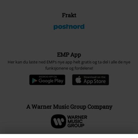
Frakt
EMP App
Her kan du laste ned EMPs nye app helt gratis og ta del i alle de nye
funksjonene og fordelene!
A Warner Music Group Company