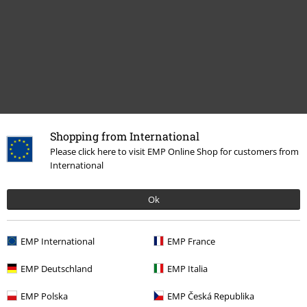
Shopping from International
Please click here to visit EMP Online Shop for customers from
Flere kategorier. Flere valgmuligheter.
International
Bandmerch
Media
LPer
Ok
Salg %
Media
Vinyl
Bandmerch
Sjanger
EMP International
EMP France
EMP Deutschland
EMP Italia
15%
EMP Polska
EMP Česká Republika
Nyhetsbrev