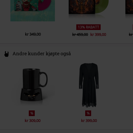
13% RABATT
kr 349,00
kr 459,00
kr 399,00
kr
Andre kunder kjøpte også
%
%
kr 309,00
kr 399,00