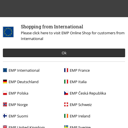
Shopping from International
Please click here to visit EMP Online Shop for customers from
Flere kategorier. Flere valgmuligheter.
International
Bandmerch
Top Bands
Linkin Park
Albums
Ok
Salg %
Media
CDs
Bandmerch
Sjanger
Crossover
EMP International
EMP France
Bandmerch
Media
CDer
EMP Deutschland
EMP Italia
EMP Polska
EMP Česká Republika
15%
EMP Norge
EMP Schweiz
Nyhetsbrev
rabatt
Få en rabattkode på 15% når du blir abonnent!
EMP Suomi
EMP Ireland
Mer
EMP United Kingdom
EMP Sverige