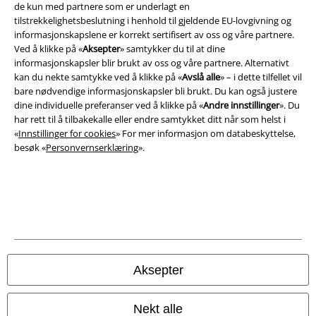
de kun med partnere som er underlagt en
tilstrekkelighetsbeslutning i henhold til gjeldende EU-lovgivning og
informasjonskapslene er korrekt sertifisert av oss og våre partnere.
Ved å klikke på «
Aksepter
» samtykker du til at dine
informasjonskapsler blir brukt av oss og våre partnere. Alternativt
kan du nekte samtykke ved å klikke på «
Avslå alle
» – i dette tilfellet vil
Juridisk informasjon/Vilkår
bare nødvendige informasjonskapsler bli brukt. Du kan også justere
dine individuelle preferanser ved å klikke på «
Andre innstillinger
». Du
Vilkår
har rett til å tilbakekalle eller endre samtykket ditt når som helst i
«
Innstillinger for cookies
» For mer informasjon om databeskyttelse,
Impressum
besøk «
Personvernserklæring
».
Konfidensialitetserklæring
Avfallshåndtering og miljøbeskyttelse
Samsvarserklæring
Innstillinger for cookies
Aksepter
Angre bestilling
Nekt alle