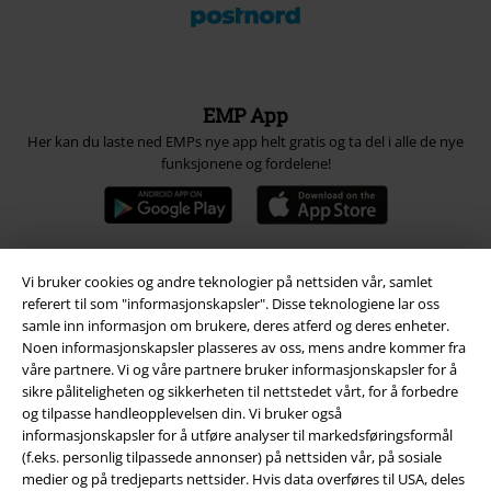
EMP App
Her kan du laste ned EMPs nye app helt gratis og ta del i alle de nye
funksjonene og fordelene!
Vi bruker cookies og andre teknologier på nettsiden vår, samlet
A Warner Music Group Company
referert til som "informasjonskapsler". Disse teknologiene lar oss
samle inn informasjon om brukere, deres atferd og deres enheter.
Noen informasjonskapsler plasseres av oss, mens andre kommer fra
våre partnere. Vi og våre partnere bruker informasjonskapsler for å
sikre påliteligheten og sikkerheten til nettstedet vårt, for å forbedre
og tilpasse handleopplevelsen din. Vi bruker også
informasjonskapsler for å utføre analyser til markedsføringsformål
(f.eks. personlig tilpassede annonser) på nettsiden vår, på sosiale
medier og på tredjeparts nettsider. Hvis data overføres til USA, deles