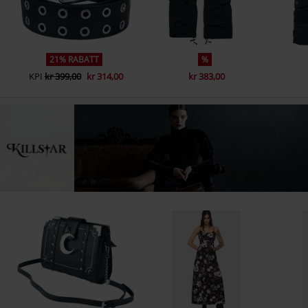
21% RABATT
%
KPI
kr 399,00
kr 314,00
kr 383,00