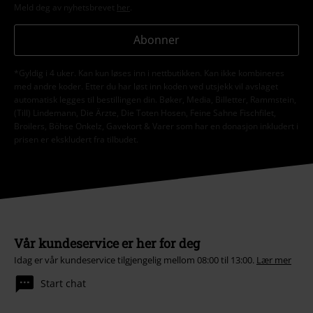
Meld deg av nyhetsbrevet
her
.
Abonner
*Gyldig i 4 uker. Kan kun løses inn i nettbutikken. Kan ikke kombineres
med andre koder. Etter du har løst inn koden ved utsjekk vil avslaget
automatisk legges til bestillingen din. Bøker, Media, Billetter, Rammstein,
(Till) Lindemann, Die Ärzte, Die Toten Hosen, Feine Sahne Fischfilet,
Broilers, Böhse Onkelz, Gavekort & Varer som har en donasjon inkludert i
prisen er ekskludert fra tilbudet.
Vår kundeservice er her for deg
Idag er vår kundeservice tilgjengelig mellom 08:00 til 13:00.
Lær mer
Start chat