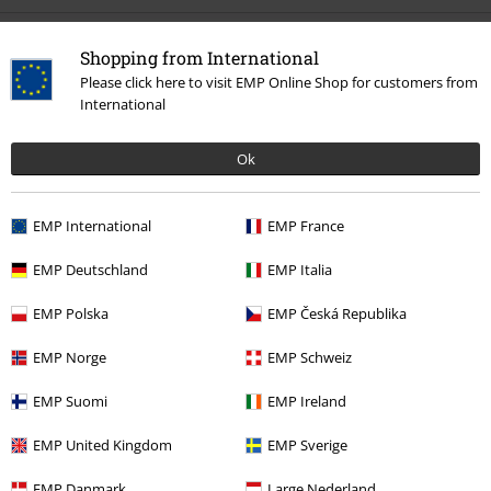
Siste besøk
Shopping from International
Please click here to visit EMP Online Shop for customers from
International
Ok
EMP International
EMP France
%
EMP Deutschland
EMP Italia
kr 319,00
EMP Polska
EMP Česká Republika
EMP Norge
EMP Schweiz
Flere kategorier. Flere valgmuligheter.
EMP Suomi
EMP Ireland
Klær
T-skjorter og topper
T-skjorter
EMP United Kingdom
EMP Sverige
Klær & tilbehør
Topper
T-skjorter
EMP Danmark
Large Nederland