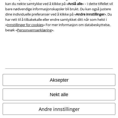
Impressum
kan du nekte samtykke ved å klikke på «
Avslå alle
» – i dette tilfellet vil
bare nødvendige informasjonskapsler bli brukt. Du kan også justere
dine individuelle preferanser ved å klikke på «
Andre innstillinger
». Du
Konfidensialitetserklæring
har rett til å tilbakekalle eller endre samtykket ditt når som helst i
«
Innstillinger for cookies
» For mer informasjon om databeskyttelse,
Avfallshåndtering og miljøbeskyttelse
besøk «
Personvernserklæring
».
Samsvarserklæring
Innstillinger for cookies
Angre bestilling
Alle priser inkluderer moms og skatt.
Frakt er ikke inkludert
.
Aksepter
© 1986-2026 E.M.P. Merchandising HGmbH
Nekt alle
Andre innstillinger
EMP Online Shops