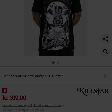
-
-
t-
skjorte/586255.html
Her finner du mer fra kategori "T-skjorte"
%
kr 319,00
Pris inkl. moms og toll, Frakt kommer i tillegg
30-Dagers Bestpris
:
kr 399,00