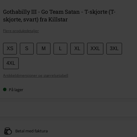
Gothabilly III - Go Team Satan - T-skjorte (T-
skjorte, svart) fra Killstar
Flere produktdetaljer
Velg
XS
S
M
L
XL
XXL
3XL
størrelse
4XL
Artikkeldimensjoner og størrelsetabell
På lager
Betal med faktura