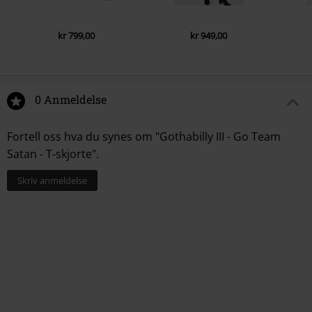
kr 799,00
kr 949,00
0 Anmeldelse
Fortell oss hva du synes om "Gothabilly III - Go Team
Satan - T-skjorte".
Skriv anmeldelse