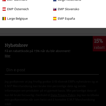
Store størrelser
T-skjorter og topper
T-skjorter
EMP Österreich
EMP Slovensko
Tema
Sorte klær
Svarte t-skjorter
Large Belgique
EMP España
Tema
Rockwear
Rocka menn
15%
Nyhetsbrev
rabatt
Få en rabattkode på 15% når du blir abonnent!
Mer
Jeg godkjenner at jeg frivillig godtar å få tilsendt EMPs nyhetsbrev og at
E.M.P Merchandising kan bruke min personlige data og sende
informasjon om produkter på et gjentatt basis. Min personlige data vil
kun bli brukt forsvarlig i henhold til
Data Privacy Policy
. Jeg kan ta tilbake
min godkjennelse når som helst ved å kontakte E.M.P Merchandising
mbH