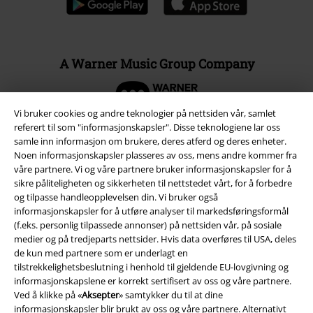
A Warner Music Group Company
Vi bruker cookies og andre teknologier på nettsiden vår, samlet
referert til som "informasjonskapsler". Disse teknologiene lar oss
samle inn informasjon om brukere, deres atferd og deres enheter.
Noen informasjonskapsler plasseres av oss, mens andre kommer fra
våre partnere. Vi og våre partnere bruker informasjonskapsler for å
sikre påliteligheten og sikkerheten til nettstedet vårt, for å forbedre
og tilpasse handleopplevelsen din. Vi bruker også
informasjonskapsler for å utføre analyser til markedsføringsformål
(f.eks. personlig tilpassede annonser) på nettsiden vår, på sosiale
medier og på tredjeparts nettsider. Hvis data overføres til USA, deles
de kun med partnere som er underlagt en
Juridisk informasjon/Vilkår
tilstrekkelighetsbeslutning i henhold til gjeldende EU-lovgivning og
informasjonskapslene er korrekt sertifisert av oss og våre partnere.
Vilkår
Ved å klikke på «
Aksepter
» samtykker du til at dine
informasjonskapsler blir brukt av oss og våre partnere. Alternativt