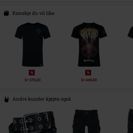
Vaskeinstruksjon
Maskinvaskes
Farge
svart
Draco Distribution GmbH
Säntisstraße 89
Kanskje du vil like
12277 Berlin
Germany
eu@killstar.com
%
%
kr 379,00
kr 449,00
Andre kunder kjøpte også