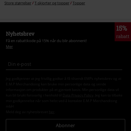
Store størrelser
T-skjorter og topper
Topper
15%
Nyhetsbrev
rabatt
Få en rabattkode på 15% når du blir abonnent!
Mer
Jeg godkjenner at jeg frivillig godtar å få tilsendt EMPs nyhetsbrev og at
E.M.P Merchandising kan bruke min personlige data og sende
informasjon om produkter på et gjentatt basis. Min personlige data vil
kun bli brukt forsvarlig i henhold til
Data Privacy Policy
. Jeg kan ta tilbake
min godkjennelse når som helst ved å kontakte E.M.P Merchandising
mbH
Meld deg av nyhetsbrevet
her
.
Abonner