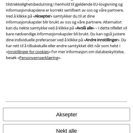
A Warner Music Group Company
tilstrekkelighetsbeslutning i henhold til gjeldende EU-lovgivning og
informasjonskapslene er korrekt sertifisert av oss og våre partnere.
Ved å klikke på «
Aksepter
» samtykker du til at dine
informasjonskapsler blir brukt av oss og våre partnere. Alternativt
kan du nekte samtykke ved å klikke på «
Avslå alle
» – i dette tilfellet vil
bare nødvendige informasjonskapsler bli brukt. Du kan også justere
dine individuelle preferanser ved å klikke på «
Andre innstillinger
». Du
har rett til å tilbakekalle eller endre samtykket ditt når som helst i
«
Innstillinger for cookies
» For mer informasjon om databeskyttelse,
besøk «
Personvernserklæring
».
Juridisk informasjon/Vilkår
Vilkår
Aksepter
Impressum
Konfidensialitetserklæring
Nekt alle