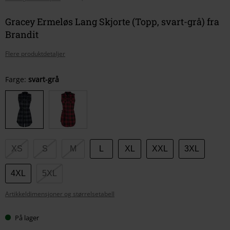
Gracey Ermeløs Lang Skjorte (Topp, svart-grå) fra
Brandit
Flere produktdetaljer
Velg
Farge:
svart-grå
størrelse
XS
S
M
L
XL
XXL
3XL
4XL
5XL
Artikkeldimensjoner og størrelsetabell
På lager