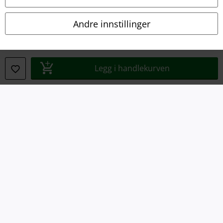
Avfallshåndtering og miljøbeskyttelse
Andre innstillinger
Samsvarserklæring
Innstillinger for cookies
Legg i handlekurven
Angre bestilling
Alle priser inkluderer moms og skatt.
Frakt er ikke inkludert
.
© 1986-2026 E.M.P. Merchandising HGmbH
EMP Online Shops
EMP International
EMP France