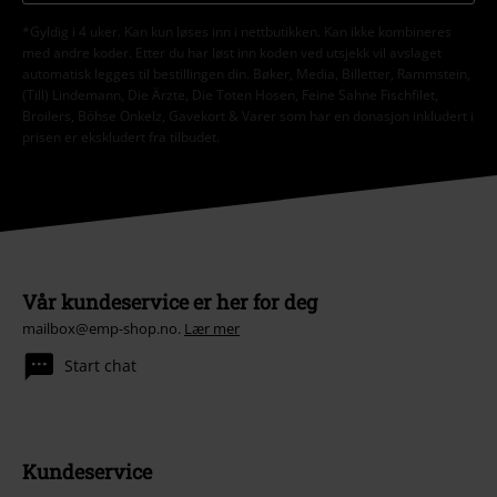
*Gyldig i 4 uker. Kan kun løses inn i nettbutikken. Kan ikke kombineres
med andre koder. Etter du har løst inn koden ved utsjekk vil avslaget
automatisk legges til bestillingen din. Bøker, Media, Billetter, Rammstein,
(Till) Lindemann, Die Ärzte, Die Toten Hosen, Feine Sahne Fischfilet,
Broilers, Böhse Onkelz, Gavekort & Varer som har en donasjon inkludert i
prisen er ekskludert fra tilbudet.
Vår kundeservice er her for deg
mailbox@emp-shop.no.
Lær mer
Start chat
Kundeservice