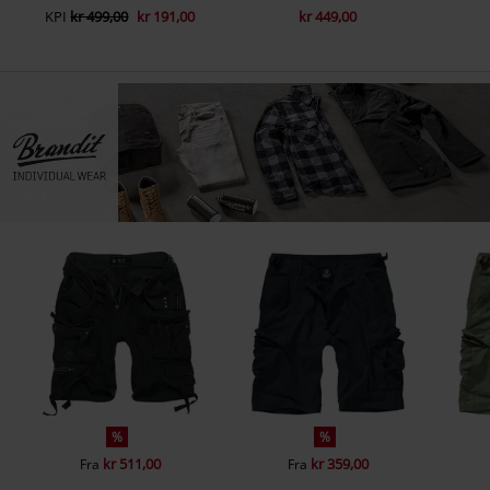
KPI
kr 499,00
kr 191,00
kr 449,00
%
%
kr 511,00
kr 359,00
Fra
Fra