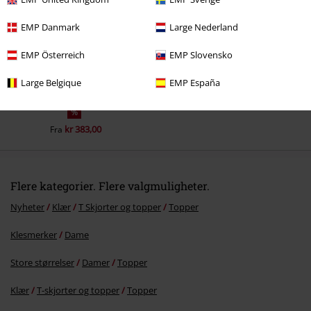
EMP Danmark
Large Nederland
EMP Österreich
EMP Slovensko
Large Belgique
EMP España
%
kr 383,00
Fra
Flere kategorier. Flere valgmuligheter.
Nyheter
Klær
T Skjorter og topper
Topper
Klesmerker
Dame
Store størrelser
Damer
Topper
Klær
T-skjorter og topper
Topper