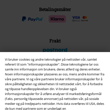
Betalingsmåter
Frakt
Vi bruker cookies og andre teknologier på nettsiden vår, samlet
referert til som "informasjonskapsler". Disse teknologiene lar oss
samle inn informasjon om brukere, deres atferd og deres enheter.
EMP App
Noen informasjonskapsler plasseres av oss, mens andre kommer fra
Her kan du laste ned EMPs nye app helt gratis og ta del i alle de nye
våre partnere. Vi og våre partnere bruker informasjonskapsler for å
funksjonene og fordelene!
sikre påliteligheten og sikkerheten til nettstedet vårt, for å forbedre
og tilpasse handleopplevelsen din. Vi bruker også
informasjonskapsler for å utføre analyser til markedsføringsformål
(f.eks. personlig tilpassede annonser) på nettsiden vår, på sosiale
medier og på tredjeparts nettsider. Hvis data overføres til USA, deles
de kun med partnere som er underlagt en