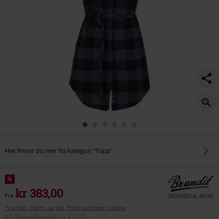
Her finner du mer fra kategori "Topp"
%
kr 383,00
Fra
Pris inkl. moms og toll, Frakt kommer i tillegg
30-Dagers Bestpris
:
kr 479,00