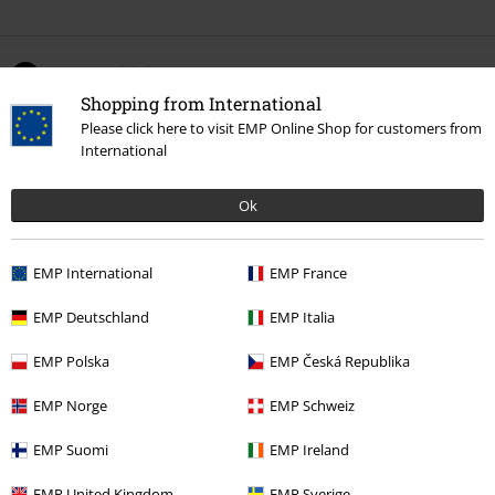
0 Anmeldelse
Shopping from International
Please click here to visit EMP Online Shop for customers from
Fortell oss hva du synes om "Gracey Ermeløs Lang
International
Skjorte".
Skriv anmeldelse
Ok
EMP International
EMP France
EMP Deutschland
EMP Italia
EMP Polska
EMP Česká Republika
EMP Norge
EMP Schweiz
EMP Suomi
EMP Ireland
Siste besøk
EMP United Kingdom
EMP Sverige