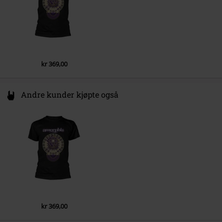
4.
Windmane
5.
A New Land
6.
When The Gods Came
LP 2
kr 369,00
1.
Seven Roads Come Together
Andre kunder kjøpte også
2.
War
3.
Halo
4.
The Wolf
5.
My Name Is Night
kr 369,00