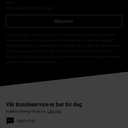
mbH
Meld deg av nyhetsbrevet
her
.
Abonner
*Gyldig i 4 uker. Kan kun løses inn i nettbutikken. Kan ikke kombineres
med andre koder. Etter du har løst inn koden ved utsjekk vil avslaget
automatisk legges til bestillingen din. Bøker, Media, Billetter, Rammstein,
(Till) Lindemann, Die Ärzte, Die Toten Hosen, Feine Sahne Fischfilet,
Broilers, Böhse Onkelz, Gavekort & Varer som har en donasjon inkludert i
prisen er ekskludert fra tilbudet.
Vår kundeservice er her for deg
mailbox@emp-shop.no.
Lær mer
Start chat