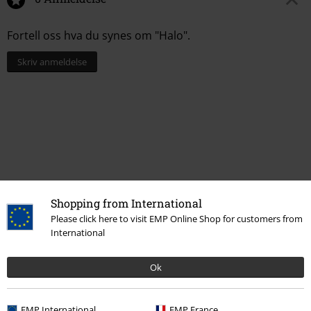
Fortell oss hva du synes om "Halo".
Skriv anmeldelse
Shopping from International
Please click here to visit EMP Online Shop for customers from
International
Flere kategorier. Flere valgmuligheter.
Ok
Bandmerch
Top Bands
Amorphis
Tema
Gotisk
Media
LPer
EMP International
EMP France