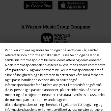
A Warner Music Group Company
Vi bruker cookies og andre teknologier på nettsiden vår, samlet
referert til som "informasjonskapsler". Disse teknologiene lar oss
samle inn informasjon om brukere, deres atferd og deres enheter.
Noen informasjonskapsler plasseres av oss, mens andre kommer fra
våre partnere. Vi og våre partnere bruker informasjonskapsler for å
sikre påliteligheten og sikkerheten til nettstedet vårt, for å forbedre
og tilpasse handleopplevelsen din. Vi bruker også
informasjonskapsler for å utføre analyser til markedsføringsformål
(f.eks. personlig tilpassede annonser) på nettsiden vår, på sosiale
medier og på tredjeparts nettsider. Hvis data overføres til USA, deles
Juridisk informasjon/Vilkår
de kun med partnere som er underlagt en
tilstrekkelighetsbeslutning i henhold til gjeldende EU-lovgivning og
Vilkår
informasjonskapslene er korrekt sertifisert av oss og våre partnere.