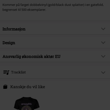
Kommer på farget dobbelvinyl (gold/black dust splatter) i en gatefold,
begrenset til 500 eksemplarer.
Informasjon
Artikkelnummer
542327
Design
Tittel
Halo
Produkttype
LP
Musikksjanger
Ansvarlig økonomisk aktør EU
Gothic Metal
Media - Format 1-3
2-LP
Produkt kategori
Bands
Reigning Phoenix Music GmbH
Farge
farget
Hauptstr 3
Band
Amorphis
Tracklist
75242 Neuhausen-Hamberg
Dato for offentliggjørelsen
04/11/2022
Germany
LP 1
contact@reigningphoenixmusic.com
Kanskje du vil like
Kjønn
Unisex
1.
Northwards
2.
On The Dark Waters
3.
The Moon