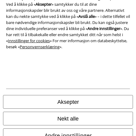
Ved å klikke på «
Aksepter
» samtykker du til at dine
Impressum
informasjonskapsler blir brukt av oss og våre partnere. Alternativt
kan du nekte samtykke ved å klikke på «
Avslå alle
» – i dette tilfellet vil
bare nødvendige informasjonskapsler bli brukt. Du kan også justere
Konfidensialitetserklæring
dine individuelle preferanser ved å klikke på «
Andre innstillinger
». Du
har rett til å tilbakekalle eller endre samtykket ditt når som helst i
Avfallshåndtering og miljøbeskyttelse
«
Innstillinger for cookies
» For mer informasjon om databeskyttelse,
besøk «
Personvernserklæring
».
Samsvarserklæring
Innstillinger for cookies
Angre bestilling
Alle priser inkluderer moms og skatt.
Frakt er ikke inkludert
.
© 1986-2026 E.M.P. Merchandising HGmbH
Aksepter
Nekt alle
EMP Online Shops
Andre innstillinger