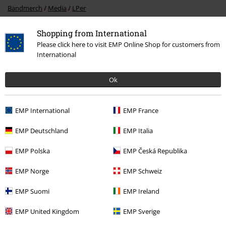
Bandmerch
Media
LPer
Salg %
Media
Vinyl
Shopping from International
Please click here to visit EMP Online Shop for customers from
Bandmerch
Sjanger
Death metal
International
Ok
15%
Nyhetsbrev
rabatt
EMP International
EMP France
Få en rabattkode på 15% når du blir abonnent!
Mer
EMP Deutschland
EMP Italia
EMP Polska
EMP Česká Republika
EMP Norge
EMP Schweiz
Jeg godkjenner at jeg frivillig godtar å få tilsendt EMPs nyhetsbrev og at
E.M.P Merchandising kan bruke min personlige data og sende
EMP Suomi
EMP Ireland
informasjon om produkter på et gjentatt basis. Min personlige data vil
kun bli brukt forsvarlig i henhold til
Data Privacy Policy
. Jeg kan ta tilbake
EMP United Kingdom
EMP Sverige
min godkjennelse når som helst ved å kontakte E.M.P Merchandising