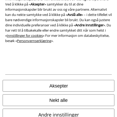
Ved å klikke på «
Aksepter
» samtykker du til at dine
Impressum
informasjonskapsler blir brukt av oss og våre partnere. Alternativt
kan du nekte samtykke ved å klikke på «
Avslå alle
» – i dette tilfellet vil
Konfidensialitetserklæring
bare nødvendige informasjonskapsler bli brukt. Du kan også justere
dine individuelle preferanser ved å klikke på «
Andre innstillinger
». Du
Avfallshåndtering og miljøbeskyttelse
har rett til å tilbakekalle eller endre samtykket ditt når som helst i
«
Innstillinger for cookies
» For mer informasjon om databeskyttelse,
besøk «
Personvernserklæring
».
Samsvarserklæring
Innstillinger for cookies
Angre bestilling
Alle priser inkluderer moms og skatt.
Frakt er ikke inkludert
.
© 1986-2026 E.M.P. Merchandising HGmbH
Aksepter
Nekt alle
EMP Online Shops
Andre innstillinger