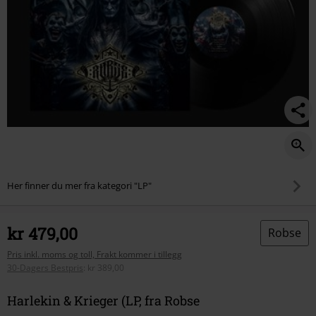
Her finner du mer fra kategori "LP"
kr 479,00
Robse
Pris inkl. moms og toll, Frakt kommer i tillegg
30-Dagers Bestpris
:
kr 389,00
Harlekin & Krieger (LP, fra Robse