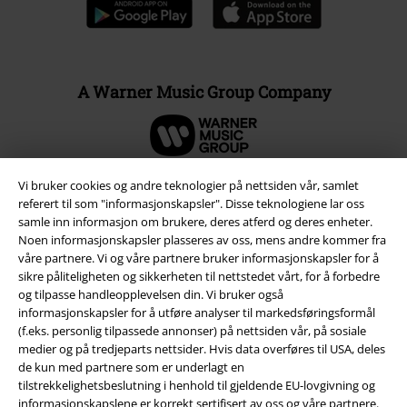
A Warner Music Group Company
Vi bruker cookies og andre teknologier på nettsiden vår, samlet
referert til som "informasjonskapsler". Disse teknologiene lar oss
samle inn informasjon om brukere, deres atferd og deres enheter.
Noen informasjonskapsler plasseres av oss, mens andre kommer fra
våre partnere. Vi og våre partnere bruker informasjonskapsler for å
sikre påliteligheten og sikkerheten til nettstedet vårt, for å forbedre
og tilpasse handleopplevelsen din. Vi bruker også
informasjonskapsler for å utføre analyser til markedsføringsformål
(f.eks. personlig tilpassede annonser) på nettsiden vår, på sosiale
medier og på tredjeparts nettsider. Hvis data overføres til USA, deles
Juridisk informasjon/Vilkår
de kun med partnere som er underlagt en
tilstrekkelighetsbeslutning i henhold til gjeldende EU-lovgivning og
Vilkår
informasjonskapslene er korrekt sertifisert av oss og våre partnere.