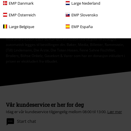
mbH
EMP Danmark
Large Nederland
Meld deg av nyhetsbrevet
her
.
EMP Österreich
EMP Slovensko
Abonner
Large Belgique
EMP España
*Gyldig i 4 uker. Kan kun løses inn i nettbutikken. Kan ikke kombineres
med andre koder. Etter du har løst inn koden ved utsjekk vil avslaget
automatisk legges til bestillingen din. Bøker, Media, Billetter, Rammstein,
(Till) Lindemann, Die Ärzte, Die Toten Hosen, Feine Sahne Fischfilet,
Broilers, Böhse Onkelz, Gavekort & Varer som har en donasjon inkludert i
prisen er ekskludert fra tilbudet.
Vår kundeservice er her for deg
Idag er vår kundeservice tilgjengelig mellom 08:00 til 13:00.
Lær mer
Start chat