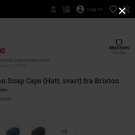
×
0
Logg inn
00
 og toll, Frakt kommer i tillegg
tpris
:
kr 559,00
n Snap Caps (Hatt, svart) fra Brixton
aljer
etaljer
se
+2