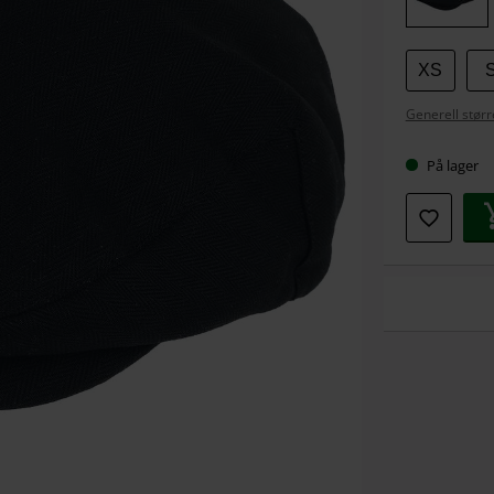
XS
Generell stør
På lager