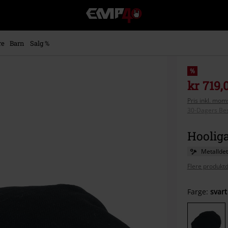
EMP
-
Musikk,
film,
re
Barn
Salg %
TV
og
gaming
%
merch
kr 719,
-
Pris inkl. moms
Alternativ
30-Dagers Bes
mote
Hooliga
Metalldet
Flere produktd
Velg
Farge:
svart
størrel