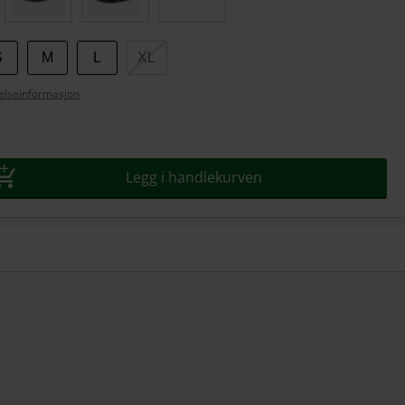
S
M
L
XL
relseinformasjon
Legg i handlekurven