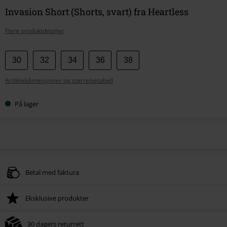
Invasion Short (Shorts, svart) fra Heartless
Flere produktdetaljer
Velg
30
32
34
36
38
størrelse
Artikkeldimensjoner og størrelsetabell
På lager
Betal med faktura
Eksklusive produkter
30 dagers returrett