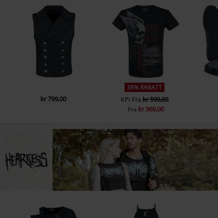
38% RABATT
kr 799,00
KPI
Fra
kr 599,00
kr 369,00
Fra