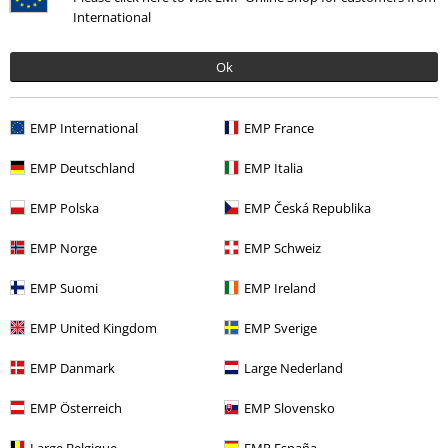
International
Ok
EMP International
EMP France
Siste besøk
EMP Deutschland
EMP Italia
EMP Polska
EMP Česká Republika
EMP Norge
EMP Schweiz
EMP Suomi
EMP Ireland
EMP United Kingdom
EMP Sverige
%
EMP Danmark
Large Nederland
kr 639,00
EMP Österreich
EMP Slovensko
Large Belgique
EMP España