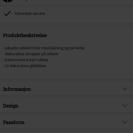
Utmerket service
Produktbeskrivelse
- påsatte sidelommer med lukning og symerke
- dekorative stropper på sidene
- baklommene kan lukkes
- to dekorative glidelåser
Informasjon
Artikkelnummer
394041
Design
Tittel
Invasion Short
Produkttype
Shorts
Brand
Passform
Heartless
Mønster
grei
Produkt kategori
Goth, Rock wear, Fetsival