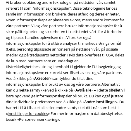
Vi bruker cookies og andre teknologier på nettsiden vår, samlet
referert til som "informasjonskapsler". Disse teknologiene lar oss
EMP App
samle inn informasjon om brukere, deres atferd og deres enheter.
Her kan du laste ned EMPs nye app helt gratis og ta del i alle de nye
Noen informasjonskapsler plasseres av oss, mens andre kommer fra
funksjonene og fordelene!
våre partnere. Vi og våre partnere bruker informasjonskapsler for å
sikre påliteligheten og sikkerheten til nettstedet vårt, for å forbedre
og tilpasse handleopplevelsen din. Vi bruker også
informasjonskapsler for å utføre analyser til markedsføringsformål
(f.eks. personlig tilpassede annonser) på nettsiden vår, på sosiale
medier og på tredjeparts nettsider. Hvis data overføres til USA, deles
A Warner Music Group Company
de kun med partnere som er underlagt en
tilstrekkelighetsbeslutning i henhold til gjeldende EU-lovgivning og
informasjonskapslene er korrekt sertifisert av oss og våre partnere.
Ved å klikke på «
Aksepter
» samtykker du til at dine
informasjonskapsler blir brukt av oss og våre partnere. Alternativt
kan du nekte samtykke ved å klikke på «
Avslå alle
» – i dette tilfellet vil
bare nødvendige informasjonskapsler bli brukt. Du kan også justere
dine individuelle preferanser ved å klikke på «
Andre innstillinger
». Du
har rett til å tilbakekalle eller endre samtykket ditt når som helst i
«
Innstillinger for cookies
» For mer informasjon om databeskyttelse,
besøk «
Personvernserklæring
».