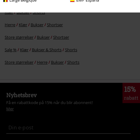
Flere kategorier. Flere valgmuligheter.
Klær
Bukser
Shorts
Herre
Klær
Bukser
Shortser
Store størrelser
Bukser
Shortser
Salg %
Klær
Bukser & Shorts
Shorts
Store størrelser
Herre
Bukser
Shorts
15%
Nyhetsbrev
rabatt
Få en rabattkode på 15% når du blir abonnent!
Mer