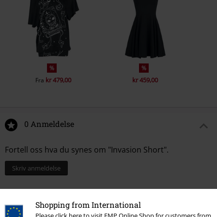
%
%
kr 479,00
kr 459,00
Fra
0 Anmeldelse
Fortell oss hva du synes om "Invasion Short".
Skriv anmeldelse
Shopping from International
Please click here to visit EMP Online Shop for customers from