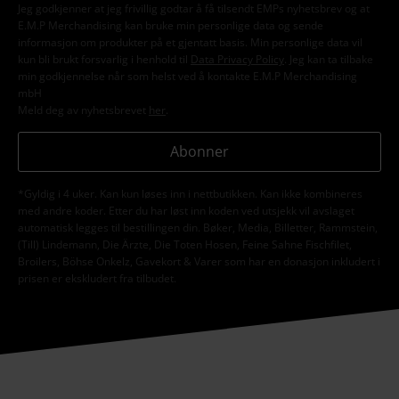
Jeg godkjenner at jeg frivillig godtar å få tilsendt EMPs nyhetsbrev og at
E.M.P Merchandising kan bruke min personlige data og sende
informasjon om produkter på et gjentatt basis. Min personlige data vil
kun bli brukt forsvarlig i henhold til
Data Privacy Policy
. Jeg kan ta tilbake
min godkjennelse når som helst ved å kontakte E.M.P Merchandising
mbH
Meld deg av nyhetsbrevet
her
.
Abonner
*Gyldig i 4 uker. Kan kun løses inn i nettbutikken. Kan ikke kombineres
med andre koder. Etter du har løst inn koden ved utsjekk vil avslaget
automatisk legges til bestillingen din. Bøker, Media, Billetter, Rammstein,
(Till) Lindemann, Die Ärzte, Die Toten Hosen, Feine Sahne Fischfilet,
Broilers, Böhse Onkelz, Gavekort & Varer som har en donasjon inkludert i
prisen er ekskludert fra tilbudet.