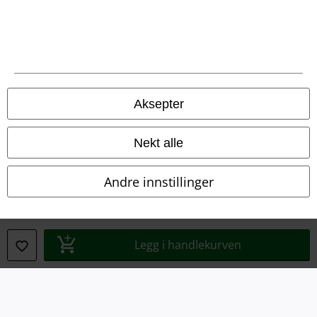
Juridisk informasjon/Vilkår
Vilkår
Impressum
Aksepter
Konfidensialitetserklæring
Nekt alle
Avfallshåndtering og miljøbeskyttelse
Andre innstillinger
Samsvarserklæring
Innstillinger for cookies
Legg i handlekurven
Angre bestilling
Alle priser inkluderer moms og skatt.
Frakt er ikke inkludert
.
© 1986-2026 E.M.P. Merchandising HGmbH