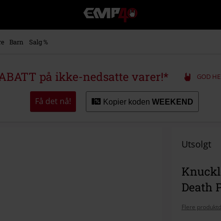
EMP
-
Musikk,
film,
re
Barn
Salg %
TV
og
gaming
ABATT på ikke-nedsatte varer!*
GOD HE
merch
-
Alternativ
Få det nå!
Kopier koden
WEEKEND
mote
Utsolgt
Knuckle
Death 
Flere produktd