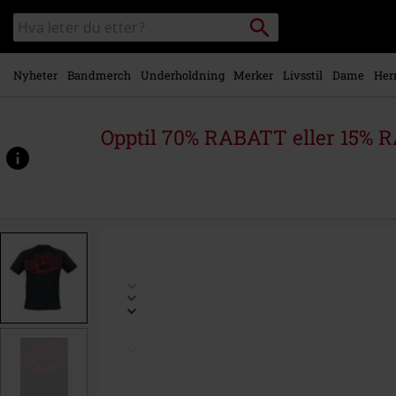
Skipp til
Søk
Søk
hovedinnhold
i
katalogen
Nyheter
Bandmerch
Underholdning
Merker
Livsstil
Dame
Her
Opptil 70% RABATT eller 15% R
https://www.emp-
shop.no/p/knuckles/538206.html