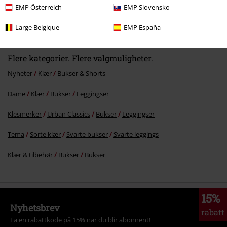
EMP Österreich
EMP Slovensko
kr 559,00
Fra
Large Belgique
EMP España
Flere kategorier. Flere valgmuligheter.
Nyheter
Klær
Bukser & Shorts
Dame
Klær
Bukser
Leggingser
Klesmerker
Urban Classics
Bukser
Leggingser
Tema
Sorte klær
Svarte bukser
Svarte leggings
Klær & tilbehør
Bukser
Bukser
15%
Nyhetsbrev
rabatt
Få en rabattkode på 15% når du blir abonnent!