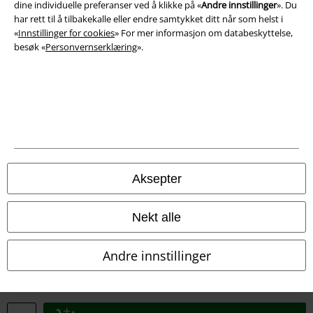
dine individuelle preferanser ved å klikke på «
Andre innstillinger
». Du
har rett til å tilbakekalle eller endre samtykket ditt når som helst i
«
Innstillinger for cookies
» For mer informasjon om databeskyttelse,
besøk «
Personvernserklæring
».
Juridisk informasjon/Vilkår
Vilkår
Impressum
Aksepter
Konfidensialitetserklæring
Nekt alle
Avfallshåndtering og miljøbeskyttelse
Andre innstillinger
Samsvarserklæring
Innstillinger for cookies