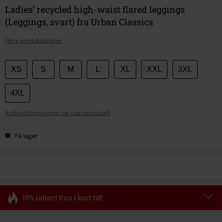
Ladies’ recycled high-waist flared leggings
(Leggings, svart) fra Urban Classics
Flere produktdetaljer
Velg
XS
S
M
L
XL
XXL
3XL
størrelse
4XL
Artikkeldimensjoner og størrelsetabell
På lager
10% rabatt! Kun i kort tid!
Kode
FLASH
Kopier koden