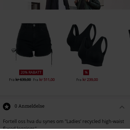
20% RABATT
%
Fra
kr 639,00
kr 511,00
kr 239,00
Fra
Fra
0 Anmeldelse
Fortell oss hva du synes om "Ladies’ recycled high-waist
flared leggings".