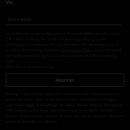
Mer
Jeg godkjenner at jeg frivillig godtar å få tilsendt EMPs nyhetsbrev og at
E.M.P Merchandising kan bruke min personlige data og sende
informasjon om produkter på et gjentatt basis. Min personlige data vil
kun bli brukt forsvarlig i henhold til
Data Privacy Policy
. Jeg kan ta tilbake
min godkjennelse når som helst ved å kontakte E.M.P Merchandising
mbH
Meld deg av nyhetsbrevet
her
.
Abonner
*Gyldig i 4 uker. Kan kun løses inn i nettbutikken. Kan ikke kombineres
med andre koder. Etter du har løst inn koden ved utsjekk vil avslaget
automatisk legges til bestillingen din. Bøker, Media, Billetter, Rammstein,
(Till) Lindemann, Die Ärzte, Die Toten Hosen, Feine Sahne Fischfilet,
Broilers, Böhse Onkelz, Gavekort & Varer som har en donasjon inkludert i
prisen er ekskludert fra tilbudet.