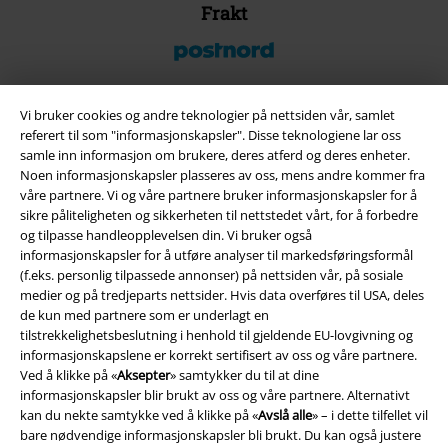
Frakt
Vi bruker cookies og andre teknologier på nettsiden vår, samlet
referert til som "informasjonskapsler". Disse teknologiene lar oss
EMP App
samle inn informasjon om brukere, deres atferd og deres enheter.
Her kan du laste ned EMPs nye app helt gratis og ta del i alle de nye
Noen informasjonskapsler plasseres av oss, mens andre kommer fra
funksjonene og fordelene!
våre partnere. Vi og våre partnere bruker informasjonskapsler for å
sikre påliteligheten og sikkerheten til nettstedet vårt, for å forbedre
og tilpasse handleopplevelsen din. Vi bruker også
informasjonskapsler for å utføre analyser til markedsføringsformål
(f.eks. personlig tilpassede annonser) på nettsiden vår, på sosiale
medier og på tredjeparts nettsider. Hvis data overføres til USA, deles
A Warner Music Group Company
de kun med partnere som er underlagt en
tilstrekkelighetsbeslutning i henhold til gjeldende EU-lovgivning og
informasjonskapslene er korrekt sertifisert av oss og våre partnere.
Ved å klikke på «
Aksepter
» samtykker du til at dine
informasjonskapsler blir brukt av oss og våre partnere. Alternativt
kan du nekte samtykke ved å klikke på «
Avslå alle
» – i dette tilfellet vil
bare nødvendige informasjonskapsler bli brukt. Du kan også justere