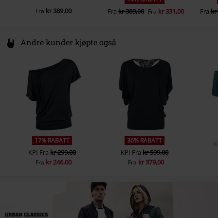
kr 389,00
Fra
Fra
kr 389,00
kr 331,00
Fra
kr
Fra
Andre kunder kjøpte også
17% RABATT
36% RABATT
K
KPI
Fra
kr 299,00
KPI
Fra
kr 599,00
kr 246,00
kr 379,00
Fra
Fra