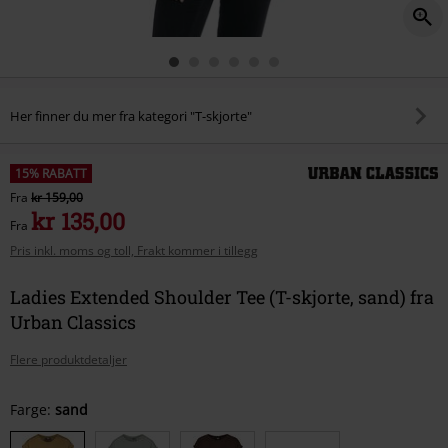
Her finner du mer fra kategori "T-skjorte"
15% RABATT
Fra
kr 159,00
kr 135,00
Fra
Pris inkl. moms og toll, Frakt kommer i tillegg
Ladies Extended Shoulder Tee (T-skjorte, sand) fra
Urban Classics
Flere produktdetaljer
Velg
Farge:
sand
størrelse