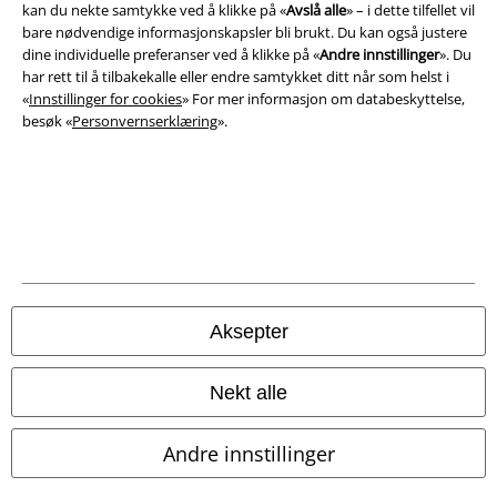
Impressum
kan du nekte samtykke ved å klikke på «
Avslå alle
» – i dette tilfellet vil
bare nødvendige informasjonskapsler bli brukt. Du kan også justere
dine individuelle preferanser ved å klikke på «
Andre innstillinger
». Du
Konfidensialitetserklæring
har rett til å tilbakekalle eller endre samtykket ditt når som helst i
«
Innstillinger for cookies
» For mer informasjon om databeskyttelse,
Avfallshåndtering og miljøbeskyttelse
besøk «
Personvernserklæring
».
Samsvarserklæring
Innstillinger for cookies
Angre bestilling
Alle priser inkluderer moms og skatt.
Frakt er ikke inkludert
.
Aksepter
© 1986-2026 E.M.P. Merchandising HGmbH
Nekt alle
Andre innstillinger
EMP Online Shops