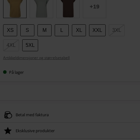
+19
XS
S
M
L
XL
XXL
3XL
4XL
5XL
Artikkeldimensjoner og størrelsetabell
På lager
Betal med faktura
Eksklusive produkter