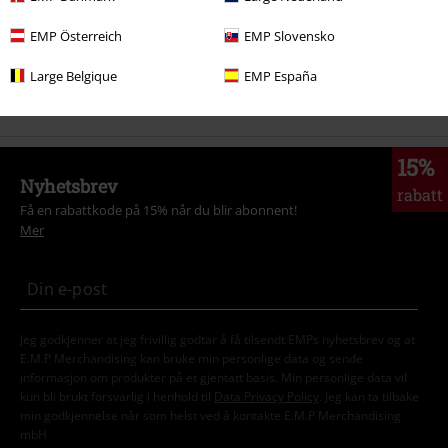
Nyheter
Klær
T Skjorter og topper
T-skjorter
EMP Österreich
EMP Slovensko
Klær & tilbehør
Topper
T-skjorter
Large Belgique
EMP España
Klær
T-skjorter og topper
T-skjorter
15%
Nyhetsbrev
rabatt
Få en rabattkode på 15% når du blir abonnent!
Mer
Jeg godkjenner at jeg frivillig godtar å få tilsendt EMPs nyhetsbrev og at
E.M.P Merchandising kan bruke min personlige data og sende
informasjon om produkter på et gjentatt basis. Min personlige data vil
kun bli brukt forsvarlig i henhold til
Data Privacy Policy
. Jeg kan ta tilbake
min godkjennelse når som helst ved å kontakte E.M.P Merchandising
mbH