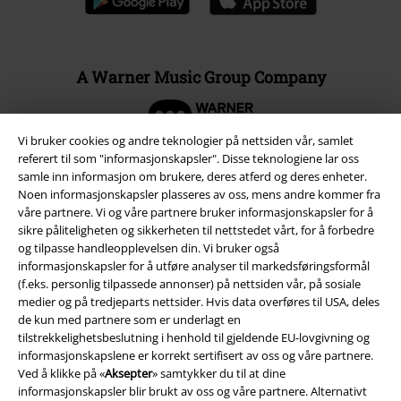
A Warner Music Group Company
Vi bruker cookies og andre teknologier på nettsiden vår, samlet
referert til som "informasjonskapsler". Disse teknologiene lar oss
samle inn informasjon om brukere, deres atferd og deres enheter.
Noen informasjonskapsler plasseres av oss, mens andre kommer fra
våre partnere. Vi og våre partnere bruker informasjonskapsler for å
sikre påliteligheten og sikkerheten til nettstedet vårt, for å forbedre
og tilpasse handleopplevelsen din. Vi bruker også
informasjonskapsler for å utføre analyser til markedsføringsformål
(f.eks. personlig tilpassede annonser) på nettsiden vår, på sosiale
medier og på tredjeparts nettsider. Hvis data overføres til USA, deles
de kun med partnere som er underlagt en
Juridisk informasjon/Vilkår
tilstrekkelighetsbeslutning i henhold til gjeldende EU-lovgivning og
informasjonskapslene er korrekt sertifisert av oss og våre partnere.
Vilkår
Ved å klikke på «
Aksepter
» samtykker du til at dine
informasjonskapsler blir brukt av oss og våre partnere. Alternativt