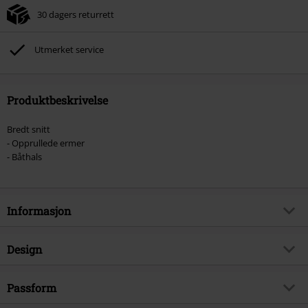
30 dagers returrett
Utmerket service
Produktbeskrivelse
Bredt snitt
- Opprullede ermer
- Båthals
Informasjon
Artikkelnummer
380546
Design
Tittel
Ladies Extended Shoulder Tee
Produkttype
T-skjorte
Brand
Passform
Urban Classics
Mønster
grei
Produkt kategori
Basis, Street wear