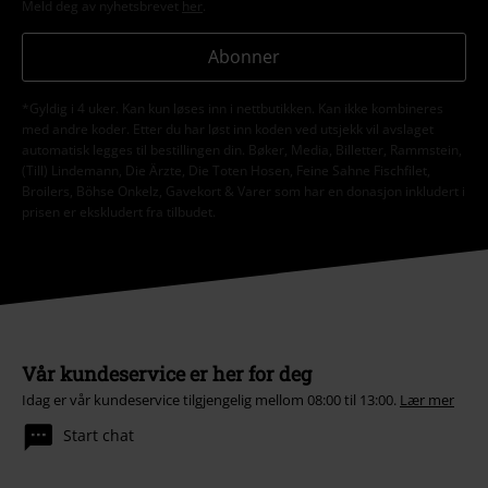
Meld deg av nyhetsbrevet
her
.
Abonner
*Gyldig i 4 uker. Kan kun løses inn i nettbutikken. Kan ikke kombineres
med andre koder. Etter du har løst inn koden ved utsjekk vil avslaget
automatisk legges til bestillingen din. Bøker, Media, Billetter, Rammstein,
(Till) Lindemann, Die Ärzte, Die Toten Hosen, Feine Sahne Fischfilet,
Broilers, Böhse Onkelz, Gavekort & Varer som har en donasjon inkludert i
prisen er ekskludert fra tilbudet.
Vår kundeservice er her for deg
Idag er vår kundeservice tilgjengelig mellom 08:00 til 13:00.
Lær mer
Start chat