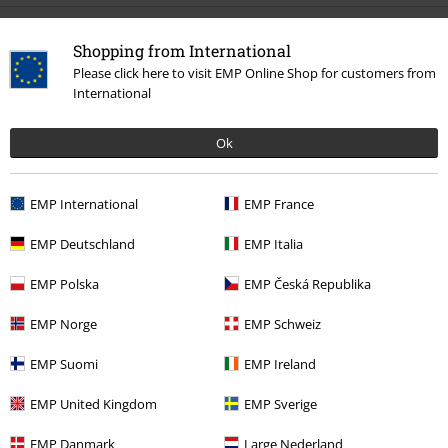
Siste besøk
Shopping from International
Please click here to visit EMP Online Shop for customers from
International
Ok
EMP International
EMP France
15% RABATT
EMP Deutschland
EMP Italia
Fra
kr 159,00
kr 135,00
Fra
EMP Polska
EMP Česká Republika
EMP Norge
EMP Schweiz
Flere kategorier. Flere valgmuligheter.
EMP Suomi
EMP Ireland
Store størrelser
T-skjorter og topper
T-skjorter
EMP United Kingdom
EMP Sverige
Klesmerker
Klær
T-skjorter og topper
T-skjorter
EMP Danmark
Large Nederland