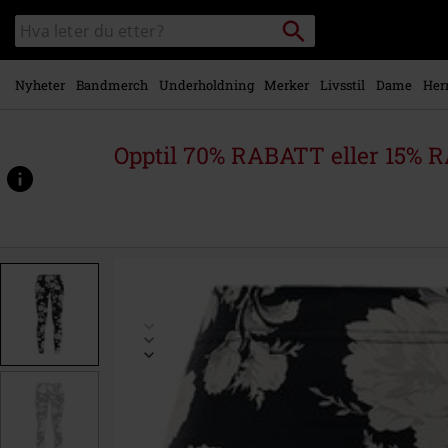
Skipp til
Søk
Søk
hovedinnhold
i
katalogen
Nyheter
Bandmerch
Underholdning
Merker
Livsstil
Dame
Her
Opptil 70% RABATT eller 15% R
https://www.emp-
shop.no/p/ladies-
flower-
leggings/293376.html