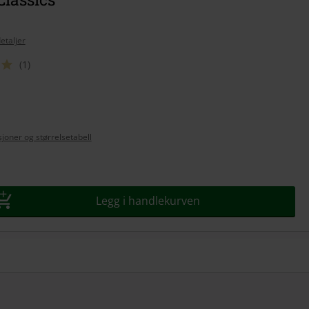
etaljer
(1)
se
joner og størrelsetabell
Legg i handlekurven