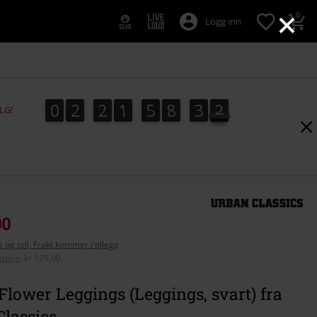
×
0
Logg inn
0
2
2
1
5
8
3
1
0
2
2
1
5
8
3
1
2
LG!
00
 og toll, Frakt kommer i tillegg
tpris
:
kr 129,00
Flower Leggings (Leggings, svart) fra
lassics