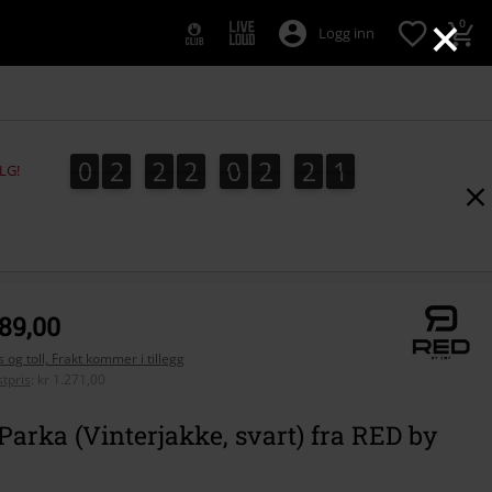
×
0
Logg inn
0
2
2
2
0
2
1
9
0
2
2
2
0
2
1
8
9
8
2
0
LG!
589,00
 og toll, Frakt kommer i tillegg
tpris
:
kr 1.271,00
Parka (Vinterjakke, svart) fra RED by