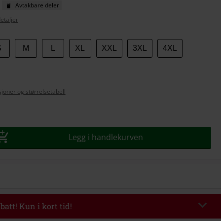
Avtakbare deler
etaljer
S
M
L
XL
XXL
3XL
4XL
se
joner og størrelsetabell
Legg i handlekurven
batt! Kun i kort tid!