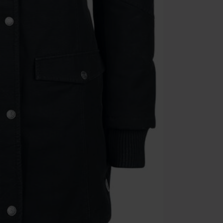
Kode
WE
Gyldig fram ti
Kun på nett. 
Når du har skr
Kan ikke komb
salgsvarer, bø
Ärzte, Die Tot