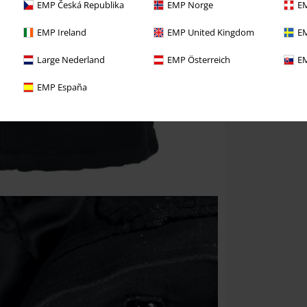
EMP Česká Republika
EMP Norge
EM
EMP Ireland
EMP United Kingdom
EM
Large Nederland
EMP Österreich
EM
EMP España