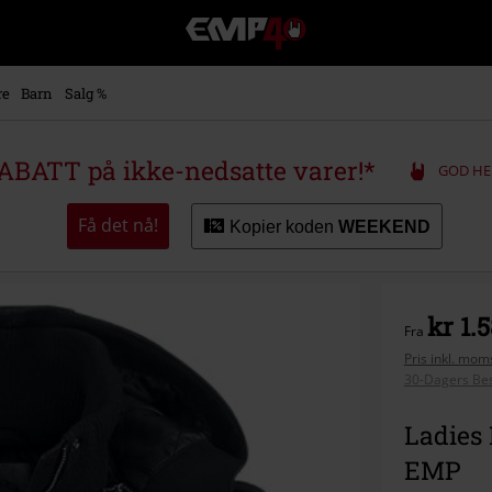
EMP
-
Musikk,
film,
re
Barn
Salg %
TV
og
gaming
ABATT på ikke-nedsatte varer!*
GOD HE
merch
-
Alternativ
Få det nå!
Kopier koden
WEEKEND
mote
kr 1.
Fra
Pris inkl. moms
30-Dagers Bes
Ladies 
EMP