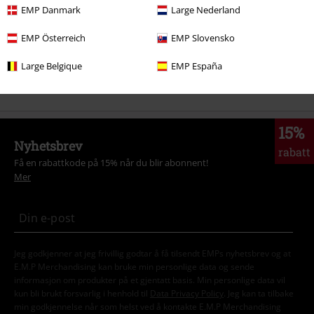
EMP Danmark
Large Nederland
Tema
Sorte klær
Svarte jakker
EMP Österreich
EMP Slovensko
Tema
Basisplagg
Basisplagg menn
Large Belgique
EMP España
Klær & tilbehør
Topper
Jakker
15%
Nyhetsbrev
rabatt
Få en rabattkode på 15% når du blir abonnent!
Mer
Jeg godkjenner at jeg frivillig godtar å få tilsendt EMPs nyhetsbrev og at
E.M.P Merchandising kan bruke min personlige data og sende
informasjon om produkter på et gjentatt basis. Min personlige data vil
kun bli brukt forsvarlig i henhold til
Data Privacy Policy
. Jeg kan ta tilbake
min godkjennelse når som helst ved å kontakte E.M.P Merchandising