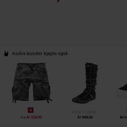
Andre kunder kjøpte også
%
KPI
kr 1.099,00
kr 529,00
kr 949,00
kr 1
Fra