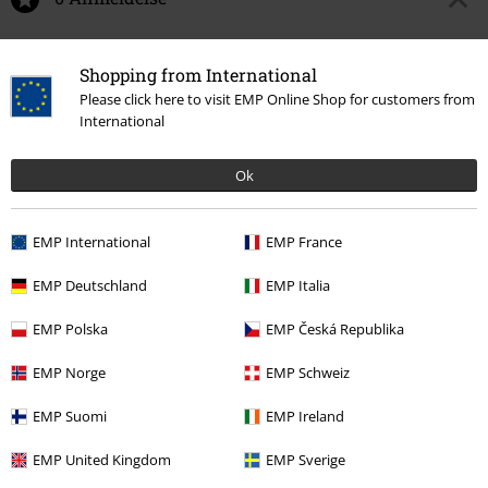
Fortell oss hva du synes om "Light Windbreaker".
Shopping from International
Skriv anmeldelse
Please click here to visit EMP Online Shop for customers from
International
Ok
EMP International
EMP France
EMP Deutschland
EMP Italia
EMP Polska
EMP Česká Republika
EMP Norge
EMP Schweiz
Flere kategorier. Flere valgmuligheter.
EMP Suomi
EMP Ireland
Klesmerker
Klær
Jakker
EMP United Kingdom
EMP Sverige
Tema
Basisplagg
Klær
Jakker