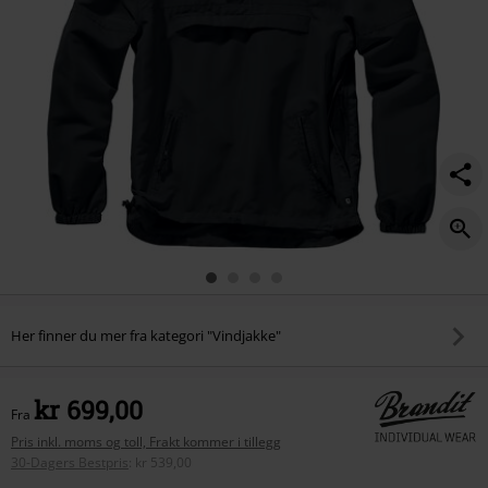
Her finner du mer fra kategori "Vindjakke"
kr 699,00
Fra
Pris inkl. moms og toll, Frakt kommer i tillegg
30-Dagers Bestpris
:
kr 539,00