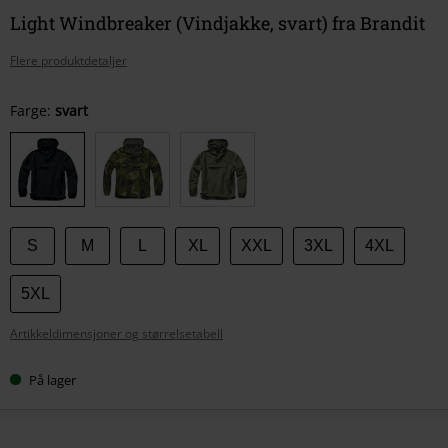
Light Windbreaker (Vindjakke, svart) fra Brandit
Flere produktdetaljer
Velg
Farge:
svart
størrelse
S
M
L
XL
XXL
3XL
4XL
5XL
Artikkeldimensjoner og størrelsetabell
På lager