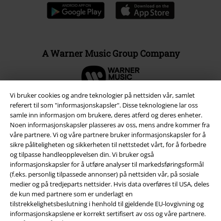
A Warner Music Group Company
Vi bruker cookies og andre teknologier på nettsiden vår, samlet
referert til som "informasjonskapsler". Disse teknologiene lar oss
samle inn informasjon om brukere, deres atferd og deres enheter.
Noen informasjonskapsler plasseres av oss, mens andre kommer fra
våre partnere. Vi og våre partnere bruker informasjonskapsler for å
sikre påliteligheten og sikkerheten til nettstedet vårt, for å forbedre
og tilpasse handleopplevelsen din. Vi bruker også
informasjonskapsler for å utføre analyser til markedsføringsformål
(f.eks. personlig tilpassede annonser) på nettsiden vår, på sosiale
medier og på tredjeparts nettsider. Hvis data overføres til USA, deles
de kun med partnere som er underlagt en
Juridisk informasjon/Vilkår
tilstrekkelighetsbeslutning i henhold til gjeldende EU-lovgivning og
Vilkår
informasjonskapslene er korrekt sertifisert av oss og våre partnere.