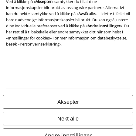
Ved å klikke på «
Aksepter
» samtykker du til at dine
informasjonskapsler blir brukt av oss og våre partnere. Alternativt
Impressum
kan du nekte samtykke ved å klikke på «
Avslå alle
» – i dette tilfellet vil
bare nødvendige informasjonskapsler bli brukt. Du kan også justere
Konfidensialitetserklæring
dine individuelle preferanser ved å klikke på «
Andre innstillinger
». Du
har rett til å tilbakekalle eller endre samtykket ditt når som helst i
Avfallshåndtering og miljøbeskyttelse
«
Innstillinger for cookies
» For mer informasjon om databeskyttelse,
besøk «
Personvernserklæring
».
Samsvarserklæring
Innstillinger for cookies
Angre bestilling
Alle priser inkluderer moms og skatt.
Frakt er ikke inkludert
.
© 1986-2026 E.M.P. Merchandising HGmbH
Aksepter
Nekt alle
EMP Online Shops
Andre innstillinger