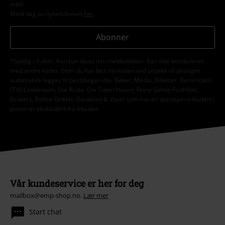
mbH
Meld deg av nyhetsbrevet
her
.
Abonner
*Gyldig i 4 uker. Kan kun løses inn i nettbutikken. Kan ikke kombineres
med andre koder. Etter du har løst inn koden ved utsjekk vil avslaget
automatisk legges til bestillingen din. Bøker, Media, Billetter, Rammstein,
(Till) Lindemann, Die Ärzte, Die Toten Hosen, Feine Sahne Fischfilet,
Broilers, Böhse Onkelz, Gavekort & Varer som har en donasjon inkludert i
prisen er ekskludert fra tilbudet.
Vår kundeservice er her for deg
mailbox@emp-shop.no.
Lær mer
Start chat