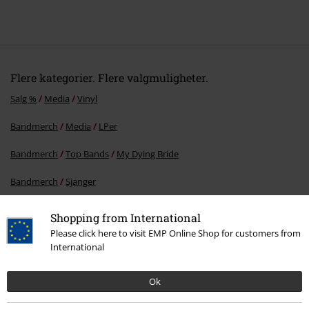
Flere kategorier. Flere valgmuligheter.
Salg %
Media
Vinyl
Bandmerch
Media
LPer
Bandmerch
Top Bands
My Dying Bride
Bandmerch
Sjanger
Shopping from International
Please click here to visit EMP Online Shop for customers from
15%
International
Nyhetsbrev
rabatt
Få en rabattkode på 15% når du blir abonnent!
Ok
Mer