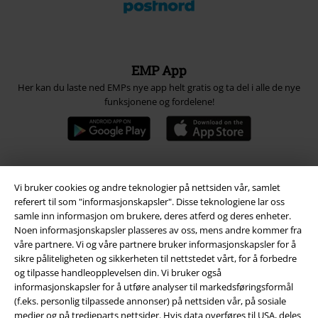
EMP App
Her kan du laste ned EMPs nye app helt gratis og ta del i alle de nye
funksjonene og fordelene!
Vi bruker cookies og andre teknologier på nettsiden vår, samlet
A Warner Music Group Company
referert til som "informasjonskapsler". Disse teknologiene lar oss
samle inn informasjon om brukere, deres atferd og deres enheter.
Noen informasjonskapsler plasseres av oss, mens andre kommer fra
våre partnere. Vi og våre partnere bruker informasjonskapsler for å
sikre påliteligheten og sikkerheten til nettstedet vårt, for å forbedre
og tilpasse handleopplevelsen din. Vi bruker også
informasjonskapsler for å utføre analyser til markedsføringsformål
(f.eks. personlig tilpassede annonser) på nettsiden vår, på sosiale
medier og på tredjeparts nettsider. Hvis data overføres til USA, deles