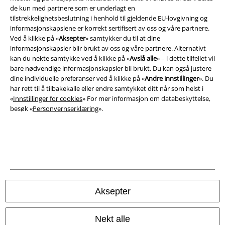
de kun med partnere som er underlagt en
tilstrekkelighetsbeslutning i henhold til gjeldende EU-lovgivning og
informasjonskapslene er korrekt sertifisert av oss og våre partnere.
Ved å klikke på «
Aksepter
» samtykker du til at dine
informasjonskapsler blir brukt av oss og våre partnere. Alternativt
Juridisk informasjon/Vilkår
kan du nekte samtykke ved å klikke på «
Avslå alle
» – i dette tilfellet vil
bare nødvendige informasjonskapsler bli brukt. Du kan også justere
Vilkår
dine individuelle preferanser ved å klikke på «
Andre innstillinger
». Du
har rett til å tilbakekalle eller endre samtykket ditt når som helst i
Impressum
«
Innstillinger for cookies
» For mer informasjon om databeskyttelse,
besøk «
Personvernserklæring
».
Konfidensialitetserklæring
Avfallshåndtering og miljøbeskyttelse
Samsvarserklæring
Innstillinger for cookies
Aksepter
Angre bestilling
Nekt alle