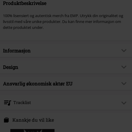
Produktbeskrivelse
100% lisensiert og autentisk merch fra EMP. Utrykk din originalitet og
livsstil med våre unike produkter. Du kan finne mer informasjon om
dette produktet under.
Informasjon
Artikkelnummer
251603
Design
Tittel
Live by the code
Produkttype
CD
Musikksjanger
Ansvarlig økonomisk aktør EU
Hardcore
Media - Format 1-3
CD
Produkt kategori
Bands
Sony Music Entertainment Germany GmbH
Balanstraße 73 // Haus 31
Band
Terror
Tracklist
81541 München
Dato for offentliggjørelsen
05/04/2013
Germany
CD 1
kontakt@sonymusic.com
Kanskje du vil like
1.
The Most High