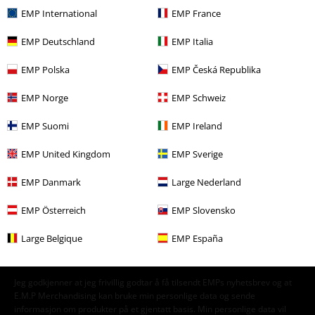
EMP International
EMP France
Bandmerch
Media
CDer
EMP Deutschland
EMP Italia
Bandmerch
Sjanger
Core
Hardcore
EMP Polska
EMP Česká Republika
Salg %
Media
CDs
EMP Norge
EMP Schweiz
Bandmerch
Terror
EMP Suomi
EMP Ireland
EMP United Kingdom
EMP Sverige
15%
Nyhetsbrev
rabatt
EMP Danmark
Large Nederland
Få en rabattkode på 15% når du blir abonnent!
Mer
EMP Österreich
EMP Slovensko
Large Belgique
EMP España
Jeg godkjenner at jeg frivillig godtar å få tilsendt EMPs nyhetsbrev og at
E.M.P Merchandising kan bruke min personlige data og sende
informasjon om produkter på et gjentatt basis. Min personlige data vil