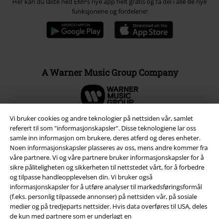
Her kan du laste ned EMPs nye app helt gratis og ta del i alle de nye
funksjonene og fordelene!
A Warner Music Group Company
Vi bruker cookies og andre teknologier på nettsiden vår, samlet
referert til som "informasjonskapsler". Disse teknologiene lar oss
samle inn informasjon om brukere, deres atferd og deres enheter.
Noen informasjonskapsler plasseres av oss, mens andre kommer fra
våre partnere. Vi og våre partnere bruker informasjonskapsler for å
sikre påliteligheten og sikkerheten til nettstedet vårt, for å forbedre
og tilpasse handleopplevelsen din. Vi bruker også
informasjonskapsler for å utføre analyser til markedsføringsformål
(f.eks. personlig tilpassede annonser) på nettsiden vår, på sosiale
medier og på tredjeparts nettsider. Hvis data overføres til USA, deles
Juridisk informasjon/Vilkår
de kun med partnere som er underlagt en