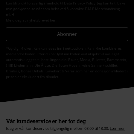
kun bli brukt forsvarlig i henhold til
Data Privacy Policy
. Jeg kan ta tilbake
min godkjennelse når som helst ved å kontakte E.M.P Merchandising
mbH
Meld deg av nyhetsbrevet
her
.
Abonner
*Gyldig i 4 uker. Kan kun løses inn i nettbutikken. Kan ikke kombineres
med andre koder. Etter du har løst inn koden ved utsjekk vil avslaget
automatisk legges til bestillingen din. Bøker, Media, Billetter, Rammstein,
(Till) Lindemann, Die Ärzte, Die Toten Hosen, Feine Sahne Fischfilet,
Broilers, Böhse Onkelz, Gavekort & Varer som har en donasjon inkludert i
prisen er ekskludert fra tilbudet.
Vår kundeservice er her for deg
Idag er vår kundeservice tilgjengelig mellom 08:00 til 13:00.
Lær mer