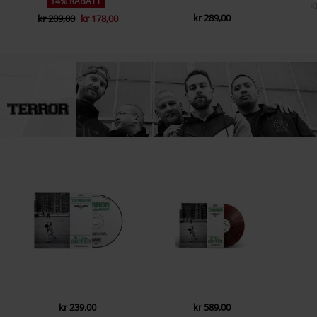
14% RABATT
K
kr 289,00
kr 209,00
kr 178,00
kr 239,00
kr 589,00