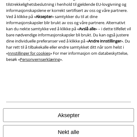
tilstrekkelighetsbeslutning i henhold til gjeldende EU-lovgivning og
Vilkår
informasjonskapslene er korrekt sertifisert av oss og våre partnere.
Ved å klikke på «
Aksepter
» samtykker du til at dine
Impressum
informasjonskapsler blir brukt av oss og våre partnere. Alternativt
kan du nekte samtykke ved å klikke på «
Avslå alle
» – i dette tilfellet vil
bare nødvendige informasjonskapsler bli brukt. Du kan også justere
Konfidensialitetserklæring
dine individuelle preferanser ved å klikke på «
Andre innstillinger
». Du
har rett til å tilbakekalle eller endre samtykket ditt når som helst i
Avfallshåndtering og miljøbeskyttelse
«
Innstillinger for cookies
» For mer informasjon om databeskyttelse,
besøk «
Personvernserklæring
».
Samsvarserklæring
Innstillinger for cookies
Angre bestilling
Alle priser inkluderer moms og skatt.
Frakt er ikke inkludert
.
© 1986-2026 E.M.P. Merchandising HGmbH
Aksepter
Nekt alle