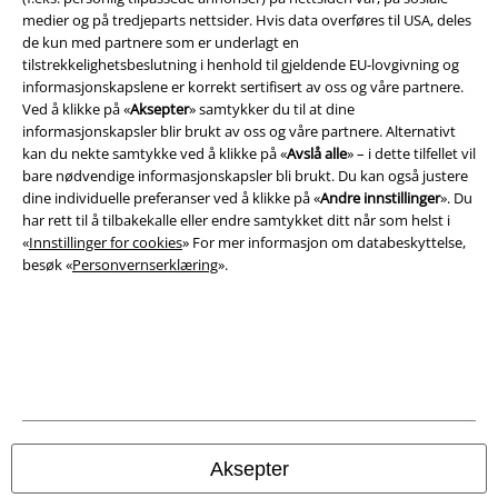
medier og på tredjeparts nettsider. Hvis data overføres til USA, deles
Juridisk informasjon/Vilkår
de kun med partnere som er underlagt en
tilstrekkelighetsbeslutning i henhold til gjeldende EU-lovgivning og
Vilkår
informasjonskapslene er korrekt sertifisert av oss og våre partnere.
Ved å klikke på «
Aksepter
» samtykker du til at dine
Impressum
informasjonskapsler blir brukt av oss og våre partnere. Alternativt
kan du nekte samtykke ved å klikke på «
Avslå alle
» – i dette tilfellet vil
Konfidensialitetserklæring
bare nødvendige informasjonskapsler bli brukt. Du kan også justere
dine individuelle preferanser ved å klikke på «
Andre innstillinger
». Du
Avfallshåndtering og miljøbeskyttelse
har rett til å tilbakekalle eller endre samtykket ditt når som helst i
«
Innstillinger for cookies
» For mer informasjon om databeskyttelse,
besøk «
Personvernserklæring
».
Samsvarserklæring
Innstillinger for cookies
Angre bestilling
Alle priser inkluderer moms og skatt.
Frakt er ikke inkludert
.
© 1986-2026 E.M.P. Merchandising HGmbH
Aksepter