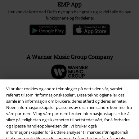
EMP App
Her kan du laste ned EMPs nye app helt gratis og ta del i alle de nye
funksjonene og fordelene!
A Warner Music Group Company
Vi bruker cookies og andre teknologier på nettsiden vår, samlet
referert til som "informasjonskapsler". Disse teknologiene lar oss
samle inn informasjon om brukere, deres atferd og deres enheter.
Noen informasjonskapsler plasseres av oss, mens andre kommer fra
våre partnere. Vi og våre partnere bruker informasjonskapsler for å
sikre påliteligheten og sikkerheten til nettstedet vårt, for å forbedre
og tilpasse handleopplevelsen din. Vi bruker også
informasjonskapsler for å utføre analyser til markedsføringsformål
(f.eks. personlig tilpassede annonser) på nettsiden vår, på sosiale