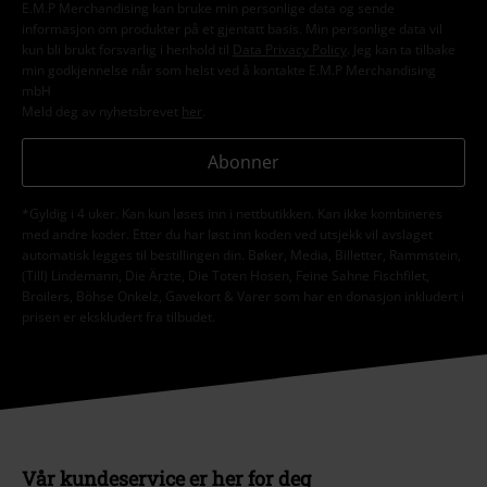
E.M.P Merchandising kan bruke min personlige data og sende
informasjon om produkter på et gjentatt basis. Min personlige data vil
kun bli brukt forsvarlig i henhold til
Data Privacy Policy
. Jeg kan ta tilbake
min godkjennelse når som helst ved å kontakte E.M.P Merchandising
mbH
Meld deg av nyhetsbrevet
her
.
Abonner
*Gyldig i 4 uker. Kan kun løses inn i nettbutikken. Kan ikke kombineres
med andre koder. Etter du har løst inn koden ved utsjekk vil avslaget
automatisk legges til bestillingen din. Bøker, Media, Billetter, Rammstein,
(Till) Lindemann, Die Ärzte, Die Toten Hosen, Feine Sahne Fischfilet,
Broilers, Böhse Onkelz, Gavekort & Varer som har en donasjon inkludert i
prisen er ekskludert fra tilbudet.
Vår kundeservice er her for deg