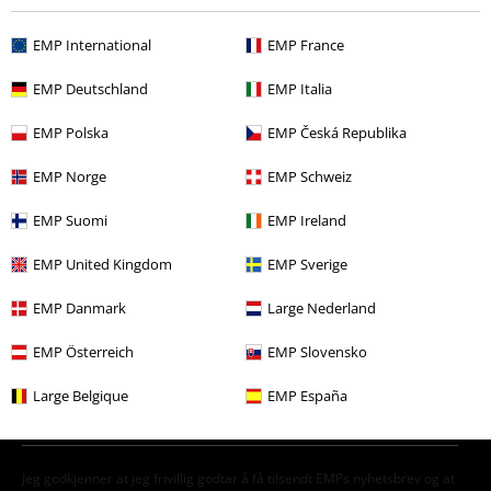
Flere kategorier. Flere valgmuligheter.
EMP International
EMP France
Bandmerch
Sjanger
EMP Deutschland
EMP Italia
Bandmerch
Media
CDer
EMP Polska
EMP Česká Republika
Bandmerch
Top Bands
Savatage
EMP Norge
EMP Schweiz
Salg %
Media
CDs
EMP Suomi
EMP Ireland
EMP United Kingdom
EMP Sverige
15%
Nyhetsbrev
EMP Danmark
Large Nederland
rabatt
Få en rabattkode på 15% når du blir abonnent!
EMP Österreich
EMP Slovensko
Mer
Large Belgique
EMP España
Jeg godkjenner at jeg frivillig godtar å få tilsendt EMPs nyhetsbrev og at