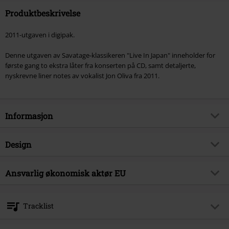
Produktbeskrivelse
2011-utgaven i digipak.
Denne utgaven av Savatage-klassikeren "Live In Japan" inneholder for
første gang to ekstra låter fra konserten på CD, samt detaljerte,
nyskrevne liner notes av vokalist Jon Oliva fra 2011.
Informasjon
Artikkelnummer
218191
Design
Tittel
Live in Japan
Produkttype
CD
Musikksjanger
Ansvarlig økonomisk aktør EU
Progressive Metal
Media - Format 1-3
CD
Utgave
Gjenutgave
Edel Music & Entertainment GmbH
Neumühlen 17
Produkt kategori
Bands
Tracklist
22763 Hamburg
Band
Savatage
Germany
CD 1