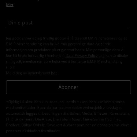
Mer
Jeg godkjenner at jeg frivillig godtar å få tilsendt EMPs nyhetsbrev og at
E.M.P Merchandising kan bruke min personlige data og sende
informasjon om produkter på et gjentatt basis. Min personlige data vil
kun bli brukt forsvarlig i henhold til
Data Privacy Policy
. Jeg kan ta tilbake
min godkjennelse når som helst ved å kontakte E.M.P Merchandising
mbH
Meld deg av nyhetsbrevet
her
.
Abonner
*Gyldig i 4 uker. Kan kun løses inn i nettbutikken. Kan ikke kombineres
med andre koder. Etter du har løst inn koden ved utsjekk vil avslaget
automatisk legges til bestillingen din. Bøker, Media, Billetter, Rammstein,
(Till) Lindemann, Die Ärzte, Die Toten Hosen, Feine Sahne Fischfilet,
Broilers, Böhse Onkelz, Gavekort & Varer som har en donasjon inkludert i
prisen er ekskludert fra tilbudet.