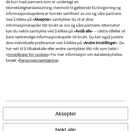
de kun med partnere som er underlagt en
tilstrekkelighetsbeslutning i henhold til gjeldende EU-lovgivning og
informasjonskapslene er korrekt sertifisert av oss og våre partnere.
Ved å klikke på «
Aksepter
» samtykker du til at dine
informasjonskapsler blir brukt av oss og våre partnere. Alternativt
kan du nekte samtykke ved å klikke på «
Avslå alle
» – i dette tilfellet vil
bare nødvendige informasjonskapsler bli brukt. Du kan også justere
dine individuelle preferanser ved å klikke på «
Andre innstillinger
». Du
Juridisk informasjon/Vilkår
har rett til å tilbakekalle eller endre samtykket ditt når som helst i
«
Innstillinger for cookies
» For mer informasjon om databeskyttelse,
Vilkår
besøk «
Personvernserklæring
».
Impressum
Konfidensialitetserklæring
Avfallshåndtering og miljøbeskyttelse
Samsvarserklæring
Aksepter
Innstillinger for cookies
Nekt alle