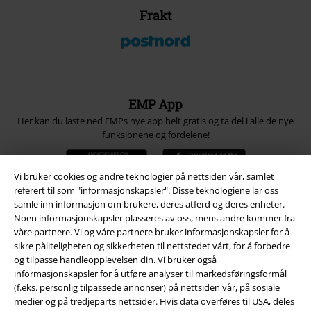
Frakt
EMP App
Her kan du laste ned EMPs nye app helt gratis og ta del i alle de nye
funksjonene og fordelene!
Vi bruker cookies og andre teknologier på nettsiden vår, samlet
referert til som "informasjonskapsler". Disse teknologiene lar oss
samle inn informasjon om brukere, deres atferd og deres enheter.
Noen informasjonskapsler plasseres av oss, mens andre kommer fra
A Warner Music Group Company
våre partnere. Vi og våre partnere bruker informasjonskapsler for å
sikre påliteligheten og sikkerheten til nettstedet vårt, for å forbedre
og tilpasse handleopplevelsen din. Vi bruker også
informasjonskapsler for å utføre analyser til markedsføringsformål
(f.eks. personlig tilpassede annonser) på nettsiden vår, på sosiale
medier og på tredjeparts nettsider. Hvis data overføres til USA, deles