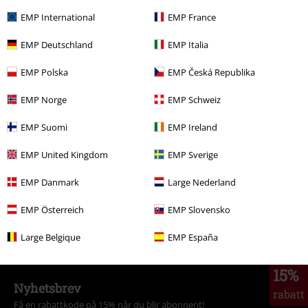
EMP International
EMP France
EMP Deutschland
EMP Italia
EMP Polska
EMP Česká Republika
Flere kategorier. Flere valgmuligheter.
EMP Norge
EMP Schweiz
Salg %
Band Merch
T-skjorter
EMP Suomi
EMP Ireland
Salg %
Klær
T-skjorter og topper
T-skjorter
EMP United Kingdom
EMP Sverige
Bandmerch
Klær
T-skjorter
EMP Danmark
Large Nederland
Bandmerch
Sustainable Band Merch
EMP Österreich
EMP Slovensko
Bandmerch
Sjanger
Thrash Metal
Large Belgique
EMP España
15%
Nyhetsbrev
rabatt
Få en rabattkode på 15% når du blir abonnent!