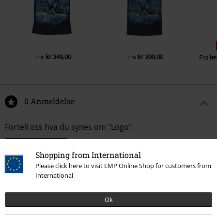
kr 349,00
kr 399,00
Fra
Fra
Fra
kr
0 Anmeldelse
Fortell oss hva du synes om "Logo".
Skriv anmeldelse
Shopping from International
Please click here to visit EMP Online Shop for customers from
International
Ok