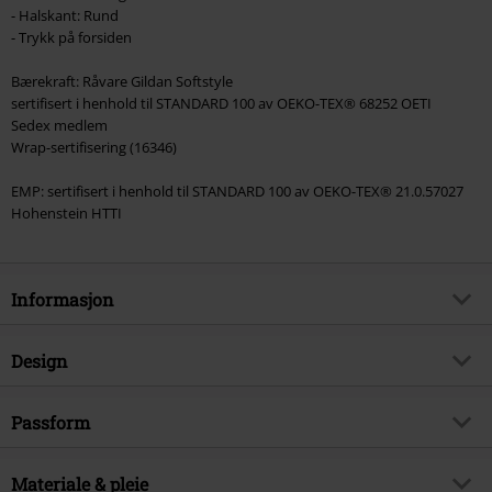
- Halskant: Rund
- Trykk på forsiden
Bærekraft: Råvare Gildan Softstyle
sertifisert i henhold til STANDARD 100 av OEKO-TEX® 68252 OETI
Sedex medlem
Wrap-sertifisering (16346)
EMP: sertifisert i henhold til STANDARD 100 av OEKO-TEX® 21.0.57027
Hohenstein HTTI
Informasjon
Artikkelnummer
580024
Design
Tittel
Logo
Produkttype
T-skjorte
Musikksjanger
Passform
Thrash Metal
Mønster
grei
Produkt kategori
Band merch, Bands, Bærekraft
Passform/topp
Normal
Med trykk
Materiale & pleie
ja
Signature
nei