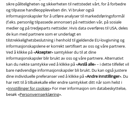
sikre påliteligheten og sikkerheten til nettstedet vårt, for å forbedre
og tilpasse handleopplevelsen din. Vi bruker også
informasjonskapsler for å utføre analyser til markedsføringsformål
(f.eks. personlig tilpassede annonser) på nettsiden vår, på sosiale
medier og på tredjeparts nettsider. Hvis data overføres til USA, deles
Juridisk informasjon/Vilkår
de kun med partnere som er underlagt en
tilstrekkelighetsbeslutning i henhold til gjeldende EU-lovgivning og
Vilkår
informasjonskapslene er korrekt sertifisert av oss og våre partnere.
Ved å klikke på «
Aksepter
» samtykker du til at dine
Impressum
informasjonskapsler blir brukt av oss og våre partnere. Alternativt
kan du nekte samtykke ved å klikke på «
Avslå alle
» – i dette tilfellet vil
bare nødvendige informasjonskapsler bli brukt. Du kan også justere
Konfidensialitetserklæring
dine individuelle preferanser ved å klikke på «
Andre innstillinger
». Du
har rett til å tilbakekalle eller endre samtykket ditt når som helst i
Avfallshåndtering og miljøbeskyttelse
«
Innstillinger for cookies
» For mer informasjon om databeskyttelse,
besøk «
Personvernserklæring
».
Samsvarserklæring
Innstillinger for cookies
Angre bestilling