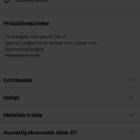
Utmerket service
Produktbeskrivelse
- Total lengde med spenne 118 cm
- Spenne. Lengde 5,5 cm, Bredde 4 cm, Dybde 1 cm
- Spenne med preging
- Heldekkende trykk
Informasjon
Artikkelnummer
580648
Design
Tittel
Logo
Produkttype
Belte
Musikksjanger
Materiale & pleie
Hard Rock
Mønster
grei
Eksklusiv
Ja
Ytre materiale
100% polyester
Lukkemekanisme
Ansvarlig økonomisk aktør EU
Spenner
Produkt kategori
Band merch, Bands, Gaver