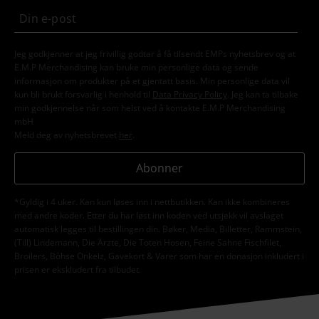
Jeg godkjenner at jeg frivillig godtar å få tilsendt EMPs nyhetsbrev og at
E.M.P Merchandising kan bruke min personlige data og sende
informasjon om produkter på et gjentatt basis. Min personlige data vil
kun bli brukt forsvarlig i henhold til
Data Privacy Policy
. Jeg kan ta tilbake
min godkjennelse når som helst ved å kontakte E.M.P Merchandising
mbH
Meld deg av nyhetsbrevet
her
.
Abonner
*Gyldig i 4 uker. Kan kun løses inn i nettbutikken. Kan ikke kombineres
med andre koder. Etter du har løst inn koden ved utsjekk vil avslaget
automatisk legges til bestillingen din. Bøker, Media, Billetter, Rammstein,
(Till) Lindemann, Die Ärzte, Die Toten Hosen, Feine Sahne Fischfilet,
Broilers, Böhse Onkelz, Gavekort & Varer som har en donasjon inkludert i
prisen er ekskludert fra tilbudet.