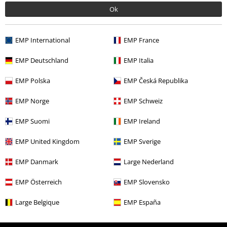
Ok
Flere kategorier. Flere valgmuligheter.
EMP International
EMP France
Tilbehør
Belter spenner
EMP Deutschland
EMP Italia
Klær & tilbehør
Smykker & Ekstra
Belter og beltespenner
EMP Polska
EMP Česká Republika
Tema
Gaveidéer
Musikkfans
EMP Norge
EMP Schweiz
Salg %
Tilbehør
Beltespenner
EMP Suomi
EMP Ireland
Bandmerch
Top Bands
AC/DC
Tilbehør
EMP United Kingdom
EMP Sverige
EMP Danmark
Large Nederland
15%
EMP Österreich
EMP Slovensko
Nyhetsbrev
rabatt
Få en rabattkode på 15% når du blir abonnent!
Large Belgique
EMP España
Mer