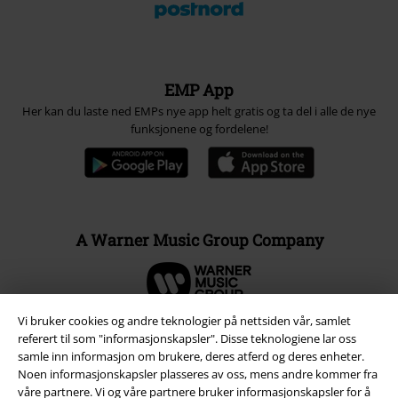
EMP App
Her kan du laste ned EMPs nye app helt gratis og ta del i alle de nye
funksjonene og fordelene!
A Warner Music Group Company
Vi bruker cookies og andre teknologier på nettsiden vår, samlet
referert til som "informasjonskapsler". Disse teknologiene lar oss
samle inn informasjon om brukere, deres atferd og deres enheter.
Noen informasjonskapsler plasseres av oss, mens andre kommer fra
våre partnere. Vi og våre partnere bruker informasjonskapsler for å