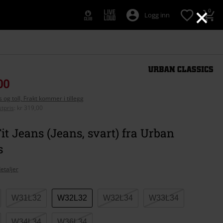
×
0
Logg inn
00
 og toll, Frakt kommer i tillegg
tpris
:
kr 319,00
it Jeans (Jeans, svart) fra Urban
s
etaljer
W31L32
W32L32
W32L34
W33L34
se
W34L34
W36L34