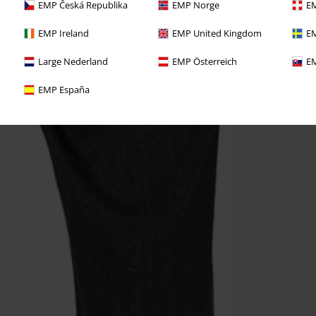
EMP Česká Republika
EMP Norge
EM
EMP Ireland
EMP United Kingdom
EM
Large Nederland
EMP Österreich
EM
EMP España