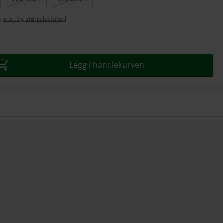
joner og størrelsetabell
Legg i handlekurven