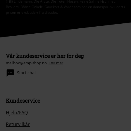
(Till) Lindemann, Die Ärzte, Die Toten Hosen, Feine Sahne Fischfilet,
Broilers, Böhse Onkelz, Gavekort & Varer som har en donasjon inkludert i
prisen er ekskludert fra tilbudet.
Vår kundeservice er her for deg
mailbox@emp-shop.no.
Lær mer
Start chat
Kundeservice
Hjelp/FAQ
Returvilkår