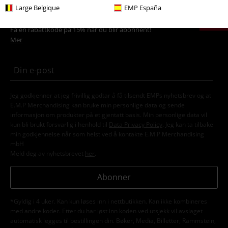
15%
Large Belgique
EMP España
Nyhetsbrev
rabatt
Få en rabattkode på 15% når du blir abonnent!
Mer
Jeg godkjenner at jeg frivillig godtar å få tilsendt EMPs nyhetsbrev og at
E.M.P Merchandising kan bruke min personlige data og sende
informasjon om produkter på et gjentatt basis. Min personlige data vil
kun bli brukt forsvarlig i henhold til
Data Privacy Policy
. Jeg kan ta tilbake
min godkjennelse når som helst ved å kontakte E.M.P Merchandising
mbH
Meld deg av nyhetsbrevet
her
.
Abonner
*Gyldig i 4 uker. Kan kun løses inn i nettbutikken. Kan ikke kombineres
med andre koder. Etter du har løst inn koden ved utsjekk vil avslaget
automatisk legges til bestillingen din. Bøker, Media, Billetter, Rammstein,