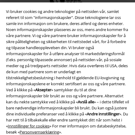
Vi bruker cookies og andre teknologier på nettsiden vår, samlet
referert til som "informasjonskapsler". Disse teknologiene lar oss
samle inn informasjon om brukere, deres atferd og deres enheter.
Noen informasjonskapsler plasseres av oss, mens andre kommer fra
våre partnere. Vi og våre partnere bruker informasjonskapsler for å
sikre påliteligheten og sikkerheten til nettstedet vårt, for å forbedre
og tilpasse handleopplevelsen din. Vi bruker også
informasjonskapsler for å utføre analyser til markedsføringsformål
(f.eks. personlig tilpassede annonser) på nettsiden vår, på sosiale
medier og på tredjeparts nettsider. Hvis data overføres til USA, deles
Juridisk informasjon/Vilkår
de kun med partnere som er underlagt en
tilstrekkelighetsbeslutning i henhold til gjeldende EU-lovgivning og
Vilkår
informasjonskapslene er korrekt sertifisert av oss og våre partnere.
Ved å klikke på «
Aksepter
» samtykker du til at dine
informasjonskapsler blir brukt av oss og våre partnere. Alternativt
Impressum
kan du nekte samtykke ved å klikke på «
Avslå alle
» – i dette tilfellet vil
bare nødvendige informasjonskapsler bli brukt. Du kan også justere
Konfidensialitetserklæring
dine individuelle preferanser ved å klikke på «
Andre innstillinger
». Du
har rett til å tilbakekalle eller endre samtykket ditt når som helst i
Avfallshåndtering og miljøbeskyttelse
«
Innstillinger for cookies
» For mer informasjon om databeskyttelse,
besøk «
Personvernserklæring
».