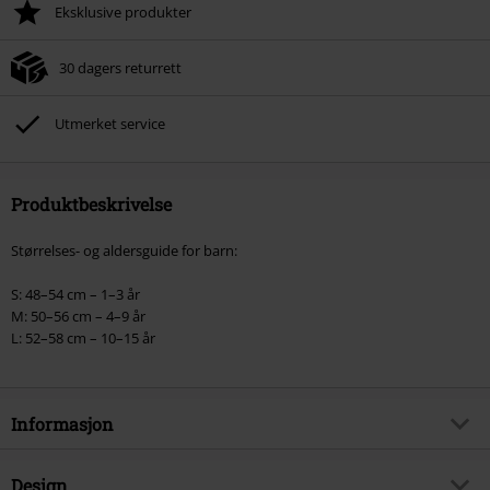
Eksklusive produkter
Når du har skrevet inn koden, vil rabatten automatisk bli trukket fra i
handlekurven.
30 dagers returrett
Kan ikke kombineres med andre kampanjekoder. Følgende er ekskludert fra
rabatten: ikke-salgsvarer, bøker, media, billetter, Rammstein, (Till)
Lindemann, Böhse Onkelz, Broilers, Die Ärzte, Die Toten Hosen, Metality,
Utmerket service
gavekort og varer som inkluderer en donasjon.
Produktbeskrivelse
Størrelses- og aldersguide for barn:
S: 48–54 cm – 1–3 år
M: 50–56 cm – 4–9 år
L: 52–58 cm – 10–15 år
Informasjon
Artikkelnummer
593450
Design