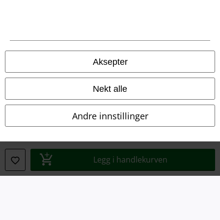
Aksepter
Juridisk informasjon/Vilkår
Vilkår
Nekt alle
Impressum
Andre innstillinger
Konfidensialitetserklæring
Avfallshåndtering og miljøbeskyttelse
Legg i handlekurven
Samsvarserklæring
Innstillinger for cookies
Angre bestilling