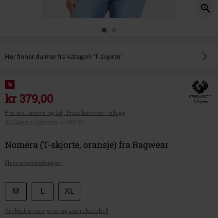
Her finner du mer fra kategori "T-skjorte"
%
kr 379,00
Pris inkl. moms og toll, Frakt kommer i tillegg
30-Dagers Bestpris
:
kr 407,00
Nomera (T-skjorte, oransje) fra Ragwear
Flere produktdetaljer
Velg
M
L
XL
størrelse
Artikkeldimensjoner og størrelsetabell