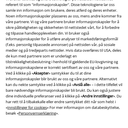
Frakt
referert til som "informasjonskapsler". Disse teknologiene lar oss
samle inn informasjon om brukere, deres atferd og deres enheter.
Noen informasjonskapsler plasseres av oss, mens andre kommer fra
våre partnere. Vi og våre partnere bruker informasjonskapsler for å
sikre påliteligheten og sikkerheten til nettstedet vårt, for å forbedre
og tilpasse handleopplevelsen din. Vi bruker også
EMP App
informasjonskapsler for å utføre analyser til markedsføringsformål
Her kan du laste ned EMPs nye app helt gratis og ta del i alle de nye
(f.eks. personlig tilpassede annonser) på nettsiden vår, på sosiale
funksjonene og fordelene!
medier og på tredjeparts nettsider. Hvis data overføres til USA, deles
de kun med partnere som er underlagt en
tilstrekkelighetsbeslutning i henhold til gjeldende EU-lovgivning og
informasjonskapslene er korrekt sertifisert av oss og våre partnere.
Ved å klikke på «
Aksepter
» samtykker du til at dine
informasjonskapsler blir brukt av oss og våre partnere. Alternativt
A Warner Music Group Company
kan du nekte samtykke ved å klikke på «
Avslå alle
» – i dette tilfellet vil
bare nødvendige informasjonskapsler bli brukt. Du kan også justere
dine individuelle preferanser ved å klikke på «
Andre innstillinger
». Du
har rett til å tilbakekalle eller endre samtykket ditt når som helst i
«
Innstillinger for cookies
» For mer informasjon om databeskyttelse,
besøk «
Personvernserklæring
».