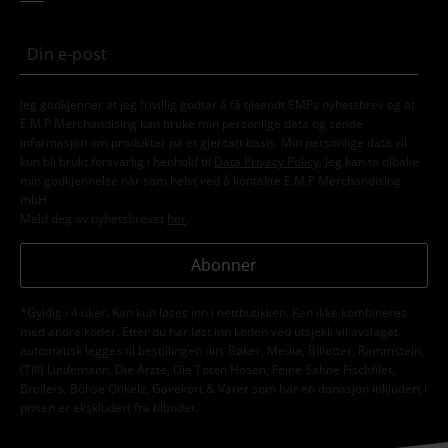
Jeg godkjenner at jeg frivillig godtar å få tilsendt EMPs nyhetsbrev og at
E.M.P Merchandising kan bruke min personlige data og sende
informasjon om produkter på et gjentatt basis. Min personlige data vil
kun bli brukt forsvarlig i henhold til
Data Privacy Policy
. Jeg kan ta tilbake
min godkjennelse når som helst ved å kontakte E.M.P Merchandising
mbH
Meld deg av nyhetsbrevet
her
.
Abonner
*Gyldig i 4 uker. Kan kun løses inn i nettbutikken. Kan ikke kombineres
med andre koder. Etter du har løst inn koden ved utsjekk vil avslaget
automatisk legges til bestillingen din. Bøker, Media, Billetter, Rammstein,
(Till) Lindemann, Die Ärzte, Die Toten Hosen, Feine Sahne Fischfilet,
Broilers, Böhse Onkelz, Gavekort & Varer som har en donasjon inkludert i
prisen er ekskludert fra tilbudet.