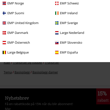
EMP Norge
EMP Schweiz
kr 379,00
EMP Suomi
EMP Ireland
EMP United Kingdom
EMP Sverige
Flere kategorier. Flere valgmuligheter.
EMP Danmark
Large Nederland
Klesmerker
Klær
T-skjorter og topper
T-skjorter
EMP Österreich
EMP Slovensko
Klesmerker
Dame
Large Belgique
EMP España
Klær & tilbehør
Topper
T-skjorter
Klær
T-skjorter og topper
T-skjorter
Tema
Basisplagg
Basisplagg damer
15%
Nyhetsbrev
rabatt
Få en rabattkode på 15% når du blir abonnent!
Mer