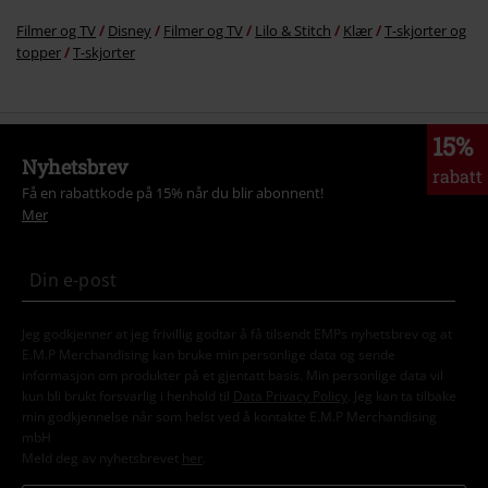
Filmer og TV
Disney
Filmer og TV
Lilo & Stitch
Klær
T-skjorter og
topper
T-skjorter
15%
Nyhetsbrev
rabatt
Få en rabattkode på 15% når du blir abonnent!
Mer
Jeg godkjenner at jeg frivillig godtar å få tilsendt EMPs nyhetsbrev og at
E.M.P Merchandising kan bruke min personlige data og sende
informasjon om produkter på et gjentatt basis. Min personlige data vil
kun bli brukt forsvarlig i henhold til
Data Privacy Policy
. Jeg kan ta tilbake
min godkjennelse når som helst ved å kontakte E.M.P Merchandising
mbH
Meld deg av nyhetsbrevet
her
.