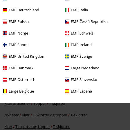
EMP Deutschland
EMP Italia
EMP Polska
EMP Česká Republika
EMP Norge
EMP Schweiz
EMP Suomi
EMP Ireland
KPI
kr 399,00
EMP United Kingdom
EMP Sverige
kr 369,00
EMP Danmark
Large Nederland
EMP Österreich
EMP Slovensko
Flere kategorier. Flere valgmuligheter.
Large Belgique
EMP España
Filmer og TV
Klær
T-skjorter og topper
T-skjorter
Klær & tilbehør
Topper
T-skjorter
Nyheter
Klær
T Skjorter og topper
T-skjorter
Klær
T-skjorter og topper
T-skjorter