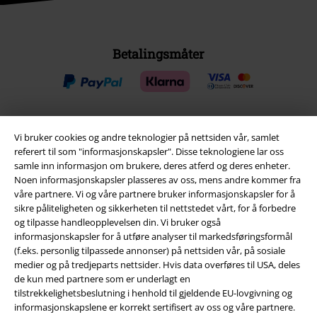
Betalingsmåter
Vi bruker cookies og andre teknologier på nettsiden vår, samlet
Frakt
referert til som "informasjonskapsler". Disse teknologiene lar oss
samle inn informasjon om brukere, deres atferd og deres enheter.
Noen informasjonskapsler plasseres av oss, mens andre kommer fra
våre partnere. Vi og våre partnere bruker informasjonskapsler for å
sikre påliteligheten og sikkerheten til nettstedet vårt, for å forbedre
og tilpasse handleopplevelsen din. Vi bruker også
EMP App
informasjonskapsler for å utføre analyser til markedsføringsformål
(f.eks. personlig tilpassede annonser) på nettsiden vår, på sosiale
Her kan du laste ned EMPs nye app helt gratis og ta del i alle de nye
medier og på tredjeparts nettsider. Hvis data overføres til USA, deles
funksjonene og fordelene!
de kun med partnere som er underlagt en
tilstrekkelighetsbeslutning i henhold til gjeldende EU-lovgivning og
informasjonskapslene er korrekt sertifisert av oss og våre partnere.