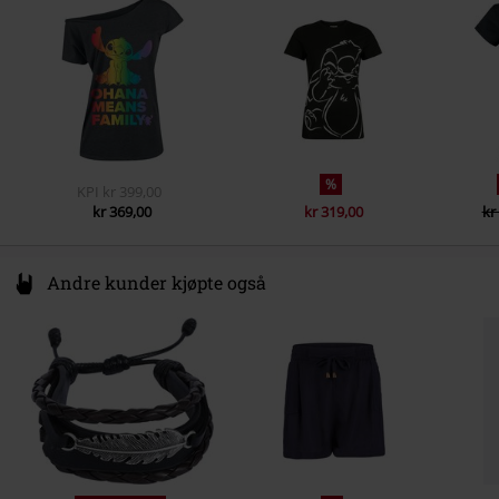
Farge
Germany
grå
%
KPI
kr 399,00
kr 369,00
kr 319,00
kr
Andre kunder kjøpte også