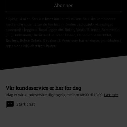
Abonner
*Gyldig i 4 uker. Kan kun løses inn i nettbutikken. Kan ikke kombineres
med andre koder. Etter du har løst inn koden ved utsjekk vil avslaget
automatisk legges til bestillingen din. Bøker, Media, Billetter, Rammstein,
(Till) Lindemann, Die Ärzte, Die Toten Hosen, Feine Sahne Fischfilet,
Broilers, Böhse Onkelz, Gavekort & Varer som har en donasjon inkludert i
prisen er ekskludert fra tilbudet.
Vår kundeservice er her for deg
Idag er vår kundeservice tilgjengelig mellom 08:00 til 13:00.
Lær mer
Start chat