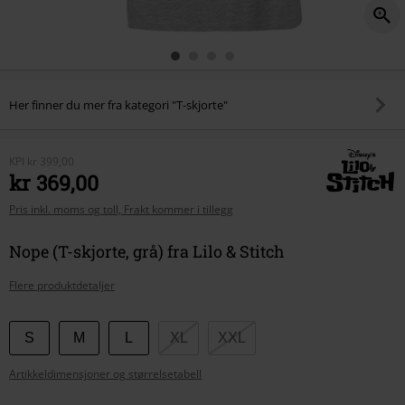
Her finner du mer fra kategori "T-skjorte"
KPI
kr 399,00
kr 369,00
Pris inkl. moms og toll, Frakt kommer i tillegg
Nope (T-skjorte, grå) fra Lilo & Stitch
Flere produktdetaljer
Velg
S
M
L
XL
XXL
størrelse
Artikkeldimensjoner og størrelsetabell