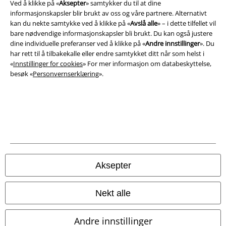
Ved å klikke på «
Aksepter
» samtykker du til at dine
informasjonskapsler blir brukt av oss og våre partnere. Alternativt
kan du nekte samtykke ved å klikke på «
Avslå alle
» – i dette tilfellet vil
A Warner Music Group Company
bare nødvendige informasjonskapsler bli brukt. Du kan også justere
dine individuelle preferanser ved å klikke på «
Andre innstillinger
». Du
har rett til å tilbakekalle eller endre samtykket ditt når som helst i
«
Innstillinger for cookies
» For mer informasjon om databeskyttelse,
besøk «
Personvernserklæring
».
Aksepter
Juridisk informasjon/Vilkår
Vilkår
Nekt alle
Impressum
Andre innstillinger