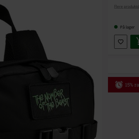
Flere produktd
Velg
På lager
størrel
15% ra
Kode
WE
Gyldig fram ti
Kun på nett. 
Når du har skr
Kan ikke komb