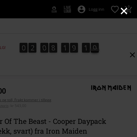
×
0
Logg inn
0
2
0
8
1
9
0
9
0
2
0
8
1
9
0
9
1
0
LG!
00
 og toll, Frakt kommer i tillegg
tpris
:
kr 543,00
 Of The Beast - Cooper Daypack
kk, svart) fra Iron Maiden