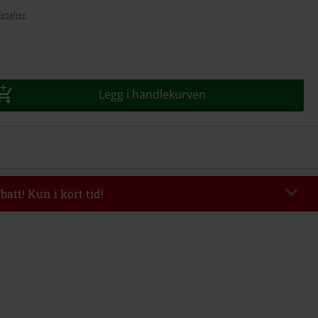
etaljer
se
Legg i handlekurven
batt! Kun i kort tid!
EKEND
Kopier koden
l 09/08/2026
Minimums ordreverdi 699 kr.
evet inn koden, vil rabatten automatisk bli trukket fra i handlekurven.
ineres med andre kampanjekoder. Følgende er ekskludert fra rabatten: ikke-