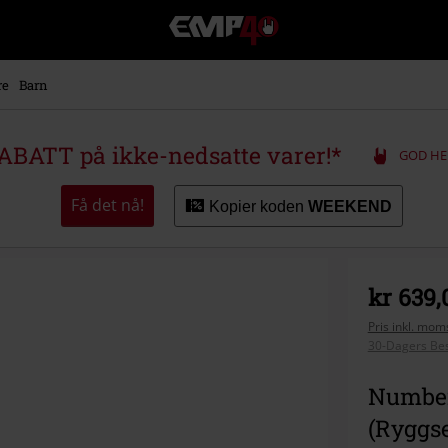
EMP
-
Musikk,
film,
re
Barn
TV
og
gaming
ABATT på ikke-nedsatte varer!*
GOD HE
merch
-
Alternativ
Få det nå!
Kopier koden
WEEKEND
mote
kr 639,
Pris inkl. moms
30-Dagers Bes
Number
(Ryggse