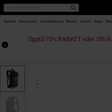
Skipp til
Søk
Søk
hovedinnhold
i
katalogen
Nyheter
Bandmerch
Underholdning
Merker
Livsstil
Dame
Her
Opptil 70% RABATT eller 15% R
https://www.emp-
shop.no/p/number-
of-
the-
beast-
-
-
cooper-
daypack/557984St.html