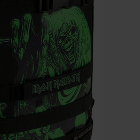
salgsvarer, bø
Ärzte, Die Tot