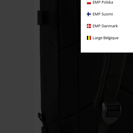
EMP Polska
EMP Suomi
EMP Danmark
Large Belgique